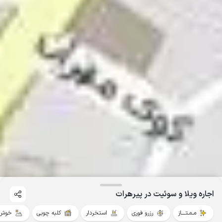
اجاره ویلا و سوئیت در پیرهرات
مـمـتــــاز
رزرو فوری
استخردار
کلبه چوبی
خوش 