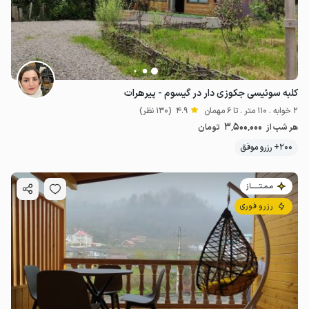
کلبه سوئیسی جکوزی دار در گیسوم - پیرهرات
2 خوابه . 110 متر . تا 6 مهمان
4.9
(130 نظر)
3٬500٬000
هر شب از
تومان
200+ رزرو موفق
مـمـتــــــاز
رزرو فوری