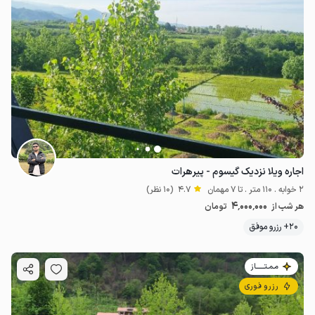
اجاره ویلا نزدیک گیسوم - پیرهرات
2 خوابه . 110 متر . تا 7 مهمان
4.7
(10 نظر)
4٬000٬000
هر شب از
تومان
20+ رزرو موفق
مـمـتــــــاز
رزرو فوری