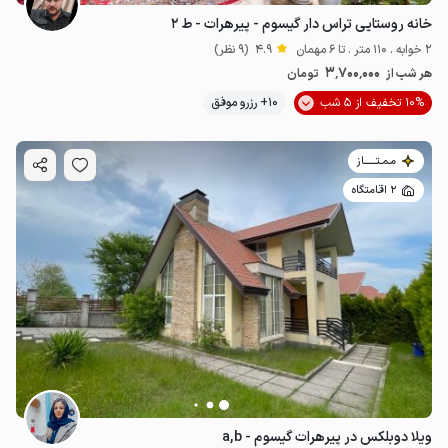
خانه روستایی تراس دار گیسوم - پیرهرات - ط ۲
2 خوابه . 110 متر . تا 6 مهمان
4.9
(9 نظر)
3٬700٬000
هر شب از
تومان
10% تخفیف از 5 شب
10+ رزرو موفق
مـمـتــــــاز
2 اقامتگاه
ویلا دوبلکس در پیرهرات گیسوم - a,b