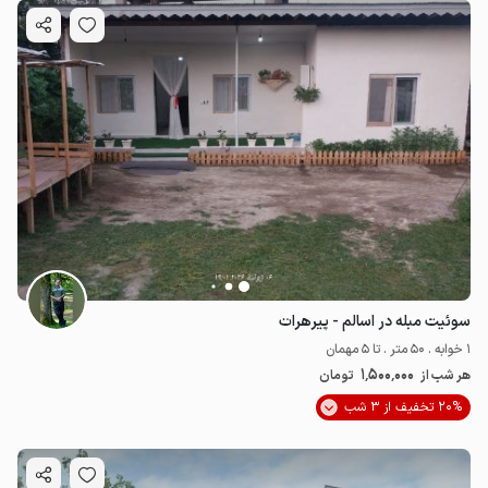
سوئیت مبله در اسالم - پیرهرات
1 خوابه . 50 متر . تا 5 مهمان
1٬500٬000
هر شب از
تومان
20% تخفیف از 3 شب