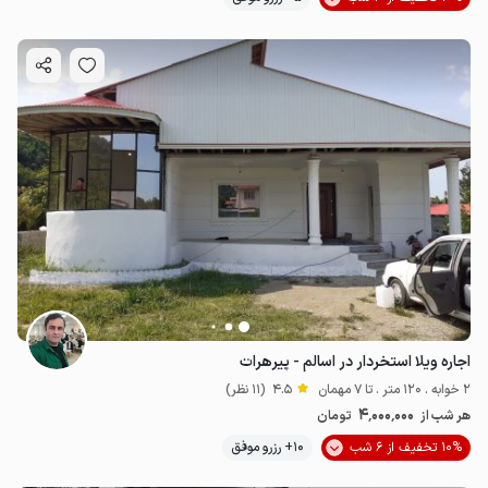
اجاره ویلا استخردار در اسالم - پیرهرات
2 خوابه . 120 متر . تا 7 مهمان
4.5
(11 نظر)
4٬000٬000
هر شب از
تومان
10% تخفیف از 6 شب
10+ رزرو موفق