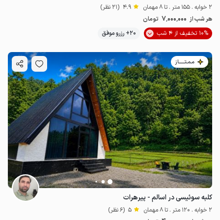
2 خوابه . 155 متر . تا 8 مهمان
4.9
(21 نظر)
7٬000٬000
هر شب از
تومان
10% تخفیف از 4 شب
20+ رزرو موفق
مـمـتــــــاز
کلبه سوئیسی در اسالم - پیرهرات
2 خوابه . 120 متر . تا 8 مهمان
5
(6 نظر)