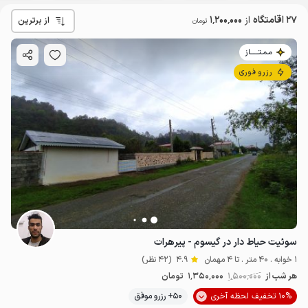
27 اقامتگاه
از
1٬200٬000
از برترین
تومان
مـمـتــــــاز
رزرو فوری
سوئیت حیاط دار در گیسوم - پیرهرات
1 خوابه . 40 متر . تا 4 مهمان
4.9
(42 نظر)
هر شب از
1٬500٬000
1٬350٬000
تومان
10% تخفیف لحظه آخری
50+ رزرو موفق