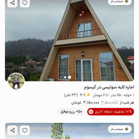
مـمـتــــــاز
اجاره کلبه سوئیسی در گیسوم
1 خوابه . 85 متر . تا 6 مهمان
4.8
(43 نظر)
هر شب از
3٬500٬000
3٬150٬000
تومان
10% تخفیف لحظه آخری
50+ رزرو موفق
مـمـتــــــاز