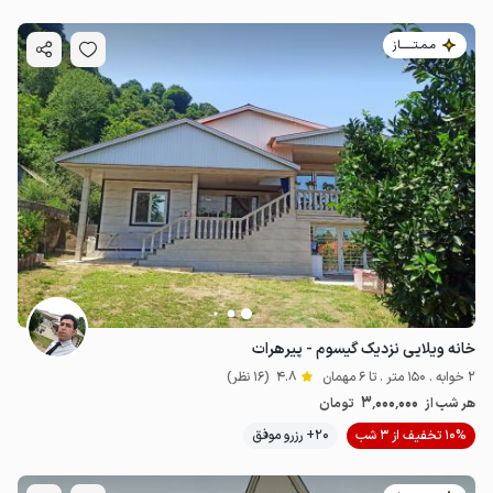
مـمـتــــــاز
خانه ویلایی نزدیک گیسوم - پیرهرات
2 خوابه . 150 متر . تا 6 مهمان
4.8
(16 نظر)
3٬000٬000
هر شب از
تومان
10% تخفیف از 3 شب
20+ رزرو موفق