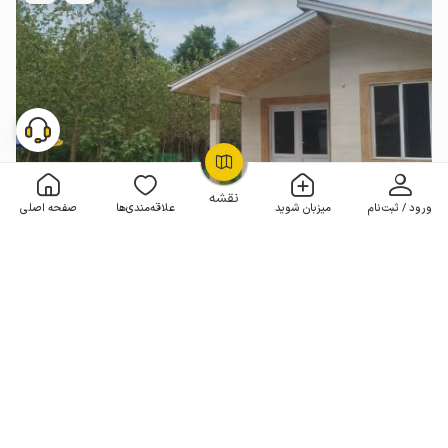
OpenStreetMap
©
نقشه
ورود / ثبت‌نام
میزبان شوید
علاقه‌مندی‌ها
صفحه اصلی
سوئیت حیاط دار در گیسوم - پیرهرات
1 خوابه . 58 متر . تا 5 مهمان
هر شب از
3٬000٬000
2٬700٬000
تومان
10% تخفیف
جدید