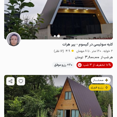
3
میلیون ت
4.8
کلبه سوئیسی در گیسوم - پیر هرات
2 خوابه . 120 متر . تا 8 مهمان
4.9
(16 نظر)
3٬800٬000
هر شب از
تومان
10% تخفیف از 3 شب
20+ رزرو موفق
مـمـتــــــاز
رزرو فوری