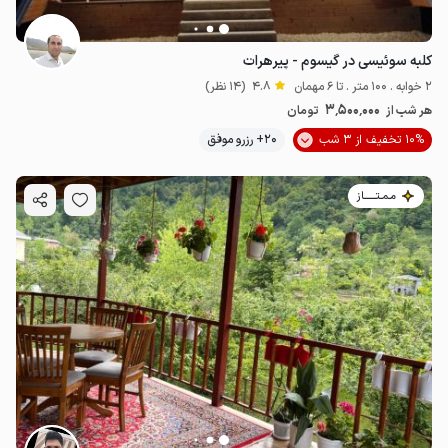
کلبه سوئیسی در گیسوم - پیرهرات
2 خوابه . 100 متر . تا 6 مهمان
4.8
(14 نظر)
3٬500٬000
هر شب از
تومان
10% تخفیف از 3 شب
20+ رزرو موفق
مـمـتــــــاز