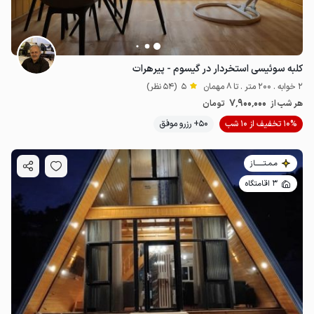
کلبه سوئیسی استخردار در گیسوم - پیرهرات
2 خوابه . 200 متر . تا 8 مهمان
5
(54 نظر)
7٬900٬000
هر شب از
تومان
10% تخفیف از 10 شب
50+ رزرو موفق
مـمـتــــــاز
3 اقامتگاه