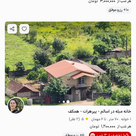
4٬000٬000
هر شب از
تومان
10+ رزرو موفق
خانه مبله در اسالم - پیرهرات - همکف
1 خوابه . 70 متر . تا 6 مهمان
5
(2 نظر)
1٬200٬000
هر شب از
تومان
10% تخفیف از 3 شب
5+ رزرو موفق