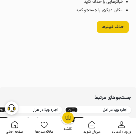
فیلترهایی را حذف کنید
مکان دیگری را جستجو کنید
حذف فیلترها
جستجوهای مرتبط
اجاره ویلا در آمل
اجاره ویلا در هراز
34
69
اجاره ویلا شمال
اجاره ویلا ییلاقی در آمل
9
14732
OpenStreetMap
©
نقشه
ورود / ثبت‌نام
میزبان شوید
علاقه‌مندی‌ها
صفحه اصلی