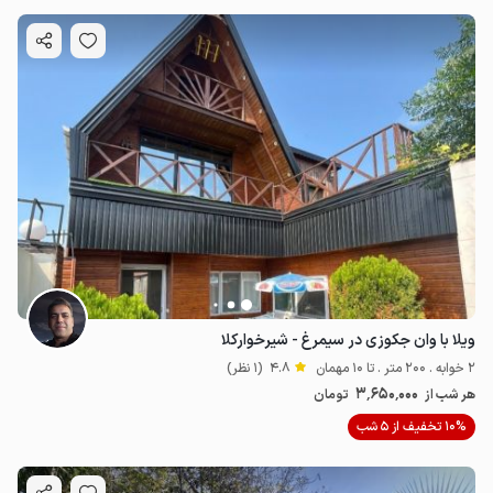
ویلا با وان جکوزی در سیمرغ - شیرخوارکلا
2 خوابه . 200 متر . تا 10 مهمان
4.8
(1 نظر)
3٬650٬000
هر شب از
تومان
10% تخفیف از 5 شب