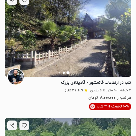
کلبه در ارتفاعات قائمشهر - قادیکلای بزرگ
2 خوابه . 80 متر . تا 6 مهمان
4.9
(3 نظر)
8٬000٬000
هر شب از
تومان
10% تخفیف از 3 شب