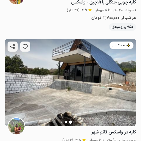
کلبه چوبی جنگلی با آلاچیق - واسکس
1 خوابه . 60 متر . تا 8 مهمان
4.9
(41 نظر)
2٬700٬000
هر شب از
تومان
50+ رزرو موفق
مـمـتــــــاز
کلبه در واسکس قائم شهر
بدون خواب . 90 متر . تا 6 مهمان
4.8
(6 نظر)