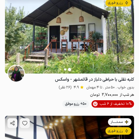
رزرو فوری
کلبه نقلی با حیاطی دلباز در قائمشهر - واسکس
بدون خواب . 50 متر . تا 4 مهمان
4.9
(26 نظر)
2٬700٬000
هر شب از
تومان
10% تخفیف از 6 شب
50+ رزرو موفق
مـمـتــــــاز
رزرو فوری