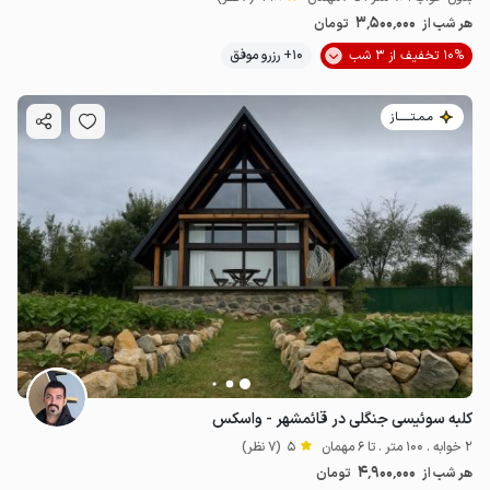
3٬500٬000
هر شب از
تومان
10% تخفیف از 3 شب
10+ رزرو موفق
مـمـتــــــاز
کلبه سوئیسی جنگلی در قائمشهر - واسکس
2 خوابه . 100 متر . تا 6 مهمان
5
(7 نظر)
4٬900٬000
هر شب از
تومان