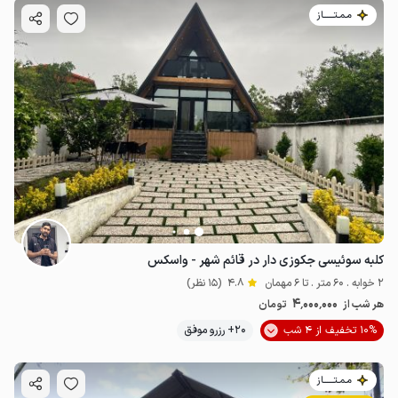
مـمـتــــــاز
کلبه سوئیسی جکوزی دار در قائم شهر - واسکس
2 خوابه . 60 متر . تا 6 مهمان
4.8
(15 نظر)
4٬000٬000
هر شب از
تومان
10% تخفیف از 4 شب
20+ رزرو موفق
مـمـتــــــاز