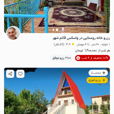
رزرو خانه روستایی در واسکس قائم شهر
1 خوابه . 60 متر . تا 6 مهمان
4.8
(59 نظر)
1٬200٬000
هر شب از
تومان
10% تخفیف از 6 شب
100+ رزرو موفق
مـمـتــــــاز
رزرو فوری
4.5
میلیون ت
4.6