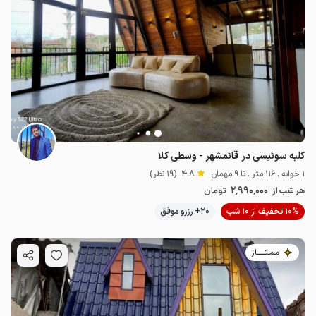
کلبه سوئیسی در قائمشهر - وسطی کلا
1 خوابه . 116 متر . تا 9 مهمان
4.8
(19 نظر)
2٬990٬000
هر شب از
تومان
10% تخفیف از 10 شب
20+ رزرو موفق
مـمـتــــــاز