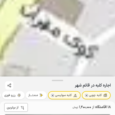
اجاره کلبه در قائم شهر
کلبه چوبی
کلبه سوئیسی
مـمـتــــاز
رزرو فوری
18 اقامتگاه
از
1٬200٬000
از برترین
تومان