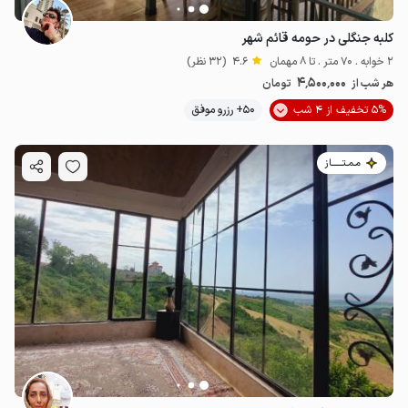
کلبه جنگلی در حومه قائم شهر
2 خوابه . 70 متر . تا 8 مهمان
4.6
(32 نظر)
4٬500٬000
هر شب از
تومان
5% تخفیف از 4 شب
50+ رزرو موفق
مـمـتــــــاز