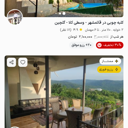
کلبه چوبی در قائمشهر - وسطی کلا - گلچین
2 خوابه . 70 متر . تا 6 مهمان
4.9
(18 نظر)
هر شب از
3٬000٬000
2٬100٬000
تومان
30% تخفیف
20+ رزرو موفق
مـمـتــــــاز
رزرو فوری