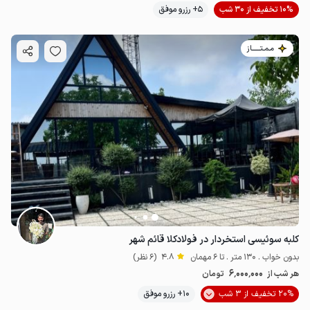
10% تخفیف از 30 شب
5+ رزرو موفق
مـمـتــــــاز
کلبه سوئیسی استخردار در فولادکلا قائم شهر
بدون خواب . 130 متر . تا 6 مهمان
4.8
(6 نظر)
6٬000٬000
هر شب از
تومان
20% تخفیف از 3 شب
10+ رزرو موفق