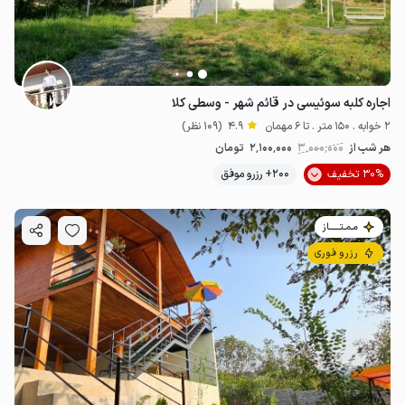
اجاره کلبه سوئیسی در قائم شهر - وسطی کلا
2 خوابه . 150 متر . تا 6 مهمان
4.9
(109 نظر)
هر شب از
3٬000٬000
2٬100٬000
تومان
30% تخفیف
200+ رزرو موفق
مـمـتــــــاز
رزرو فوری