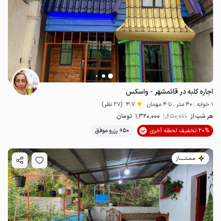
اجاره کلبه در قائمشهر - واسکس
1 خوابه . 40 متر . تا 4 مهمان
4.7
(27 نظر)
هر شب از
1٬650٬000
1٬320٬000
تومان
20% تخفیف لحظه آخری
50+ رزرو موفق
مـمـتــــــاز