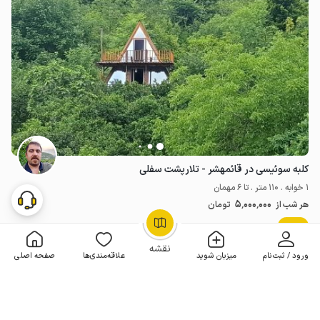
کلبه سوئیسی در قائمهشر - تلارپشت سفلی
1 خوابه . 110 متر . تا 6 مهمان
5٬000٬000
هر شب از
تومان
جدید
OpenStreetMap
©
نقشه
ورود / ثبت‌نام
میزبان شوید
علاقه‌مندی‌ها
صفحه اصلی