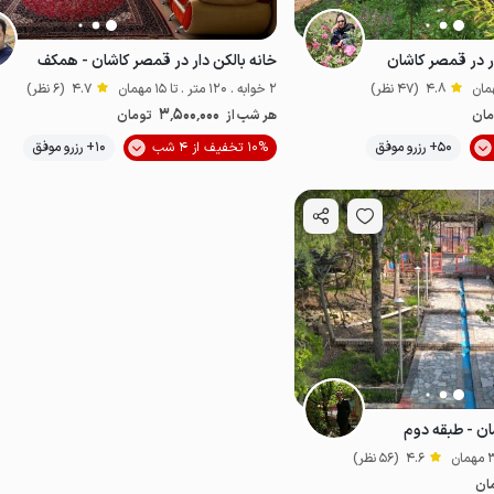
ر در قمصر کاشان
خانه بالکن دار در قمصر کاشان - همکف
4.8
(47 نظر)
2 خوابه . 120 متر . تا 15 مهمان
4.7
(6 نظر)
3٬500٬000
مان
هر شب از
تومان
موقعیت در نقشه
50+ رزرو موفق
10% تخفیف از 4 شب
10+ رزرو موفق
اقتصادی
ن - طبقه دوم
4.6
(56 نظر)
ان