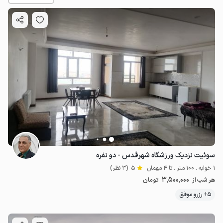
3.5
میلیون ت
5
سوئیت نزدیک ورزشگاه شهرقدس - دو نفره
1 خوابه . 100 متر . تا 4 مهمان
5
(3 نظر)
3٬500٬000
هر شب از
تومان
5+ رزرو موفق