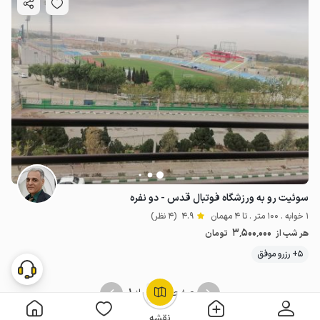
سوئیت رو به ورزشگاه فوتبال قدس - دو نفره
1 خوابه . 100 متر . تا 4 مهمان
4.9
(4 نظر)
3٬500٬000
هر شب از
تومان
5+ رزرو موفق
1
1
صفحه
از
OpenStreetMap
©
نقشه