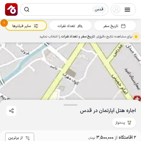
قدس
1
تاریخ سفر
تعداد نفرات
سایر فیلترها
برای مشاهده نتایج دقیق‌تر،
تاریخ سفر
و
تعداد نفرات
را انتخاب نمایید
اجاره هتل آپارتمان در قدس
پت‌نواز
2 اقامتگاه
از
3٬500٬000
از برترین
تومان