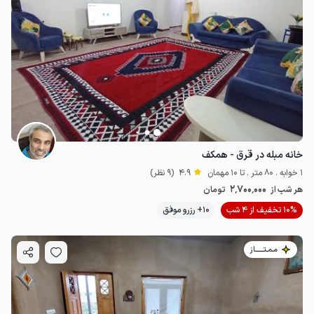
خانه مبله در قرق - همکف
1 خوابه . 80 متر . تا 10 مهمان
4.9
(9 نظر)
2٬700٬000
هر شب از
تومان
10% تخفیف از 4 شب
10+ رزرو موفق
مـمـتــــــاز