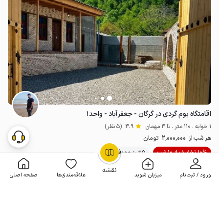
اقامتگاه بوم گردی در گرگان - جعفرآباد - واحد۱
1 خوابه . 110 متر . تا 4 مهمان
4.9
(5 نظر)
2٬000٬000
هر شب از
تومان
10% تخفیف از 10 شب
5+ رزرو موفق
OpenStreetMap
©
نقشه
ورود / ثبت‌نام
میزبان شوید
علاقه‌مندی‌ها
صفحه اصلی