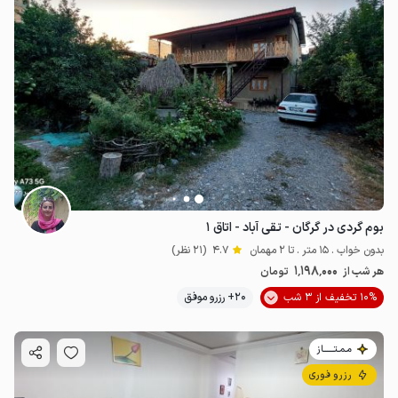
بوم گردی در گرگان - تقی آباد - اتاق ۱
بدون خواب . 15 متر . تا 2 مهمان
4.7
(21 نظر)
1٬198٬000
هر شب از
تومان
10% تخفیف از 3 شب
20+ رزرو موفق
مـمـتــــــاز
رزرو فوری