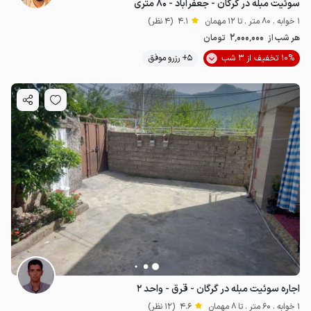
سوئیت مبله در گرگان - جعفرآباد - ۸۰ متری
1 خوابه . 80 متر . تا 12 مهمان
4.1
(4 نظر)
2٬000٬000
هر شب از
تومان
10% تخفیف از 3 شب
5+ رزرو موفق
اجاره سوئیت مبله در گرگان - قرق - واحد ۲
1 خوابه . 60 متر . تا 8 مهمان
4.6
(12 نظر)