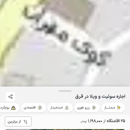
اجاره سوئیت و ویلا در قرق
مـمـتــــاز
رزرو فوری
استخردار
اقتصادی
بوم‌گرد
25 اقامتگاه
از
1٬198٬000
از برترین
تومان