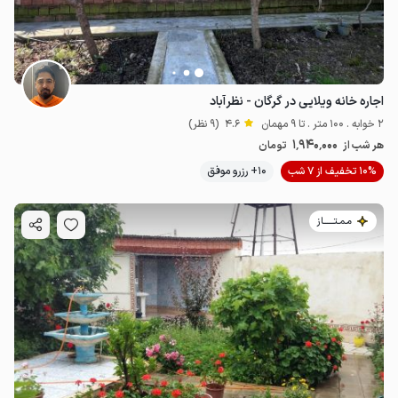
اجاره خانه ویلایی در گرگان - نظرآباد
2 خوابه . 100 متر . تا 9 مهمان
4.6
(9 نظر)
1٬940٬000
هر شب از
تومان
10% تخفیف از 7 شب
10+ رزرو موفق
مـمـتــــــاز