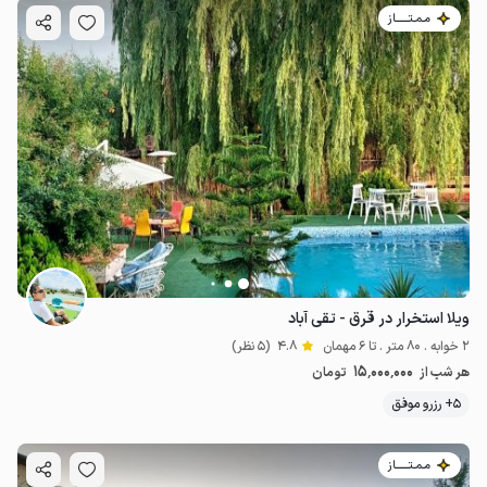
مـمـتــــــاز
ویلا استخرار در قرق - تقی آباد
2 خوابه . 80 متر . تا 6 مهمان
4.8
(5 نظر)
15٬000٬000
هر شب از
تومان
5+ رزرو موفق
مـمـتــــــاز