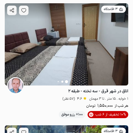
3 اقامتگاه
اتاق در شهر قرق - سه تخته - طبقه ۲
1 خوابه . 15 متر . تا 3 مهمان
4.6
(57 نظر)
1٬550٬000
هر شب از
تومان
10% تخفیف از 6 شب
100+ رزرو موفق
3 اقامتگاه