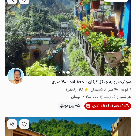
سوئیت رو به جنگل گرگان - جعفرآباد - ۴۰ متری
1 خوابه . 40 متر . تا 5 مهمان
4.1
(6 نظر)
هر شب از
3٬000٬000
2٬400٬000
تومان
20% تخفیف لحظه آخری
5+ رزرو موفق