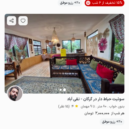
15% تخفیف از 6 شب
20+ رزرو موفق
سوئیت حیاط دار در گرگان - تقی آباد
بدون خواب . 80 متر . تا 9 مهمان
4
(15 نظر)
2٬000٬000
هر شب از
تومان
20+ رزرو موفق