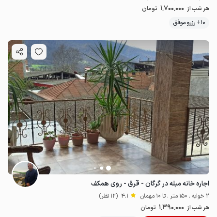
1٬700٬000
هر شب از
تومان
10+ رزرو موفق
اجاره خانه مبله در گرگان - قرق - روی همکف
2 خوابه . 150 متر . تا 10 مهمان
4.1
(12 نظر)
1٬390٬000
هر شب از
تومان