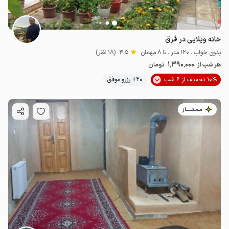
خانه ویلایی در قرق
بدون خواب . 120 متر . تا 8 مهمان
4.5
(18 نظر)
1٬390٬000
هر شب از
تومان
10% تخفیف از 6 شب
20+ رزرو موفق
مـمـتــــــاز