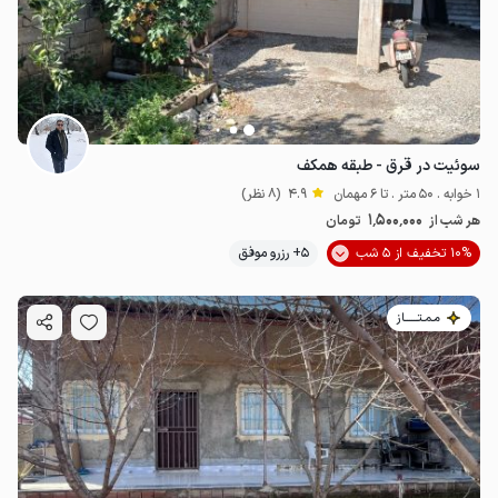
سوئیت در قرق - طبقه همکف
1 خوابه . 50 متر . تا 6 مهمان
4.9
(8 نظر)
1٬500٬000
هر شب از
تومان
10% تخفیف از 5 شب
5+ رزرو موفق
مـمـتــــــاز
2.5
میلیون ت
4