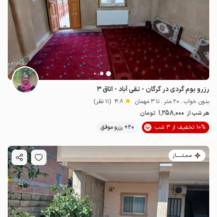
رزرو بوم گردی در گرگان - تقی آباد - اتاق ۳
بدون خواب . 20 متر . تا 3 مهمان
4.8
(11 نظر)
1٬258٬000
هر شب از
تومان
10% تخفیف از 3 شب
20+ رزرو موفق
مـمـتــــــاز