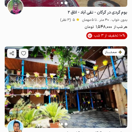
بوم گردی در گرگان - تقی آباد - اتاق ۲
بدون خواب . 40 متر . تا 5 مهمان
5
(3 نظر)
1٬548٬000
هر شب از
تومان
10% تخفیف از 3 شب
مـمـتــــــاز