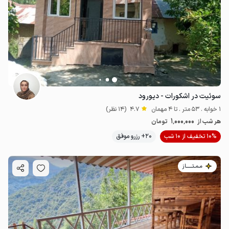
سوئیت در اشکورات - دیورود
1 خوابه . 53 متر . تا 4 مهمان
4.7
(14 نظر)
1٬000٬000
هر شب از
تومان
10% تخفیف از 10 شب
20+ رزرو موفق
مـمـتــــــاز