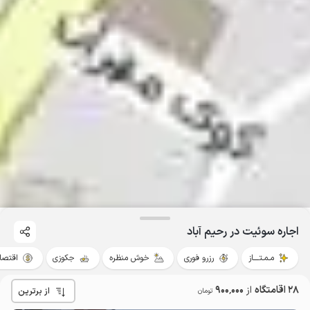
اجاره سوئیت در رحیم آباد
مـمـتــــاز
رزرو فوری
خوش منظره
جکوزی
اقتصا
28 اقامتگاه
از
900٬000
از برترین
تومان