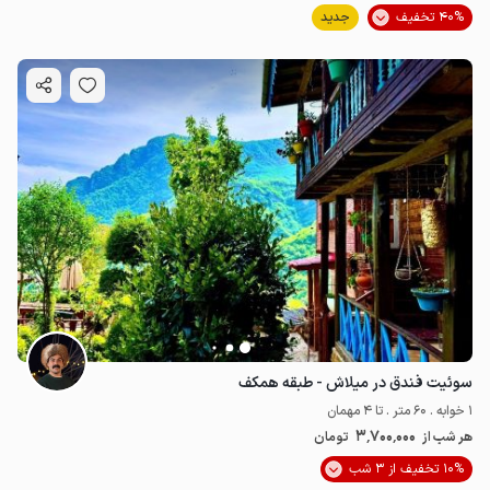
40% تخفیف
جدید
سوئیت فندق در میلاش - طبقه همکف
1 خوابه . 60 متر . تا 4 مهمان
3٬700٬000
هر شب از
تومان
10% تخفیف از 3 شب