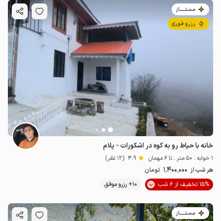
مـمـتــــــاز
رزرو فوری
خانه با حیاط رو به کوه در اشکورات - پلام
1 خوابه . 50 متر . تا 6 مهمان
4.9
(12 نظر)
1٬400٬000
هر شب از
تومان
15% تخفیف از 6 شب
10+ رزرو موفق
مـمـتــــــاز