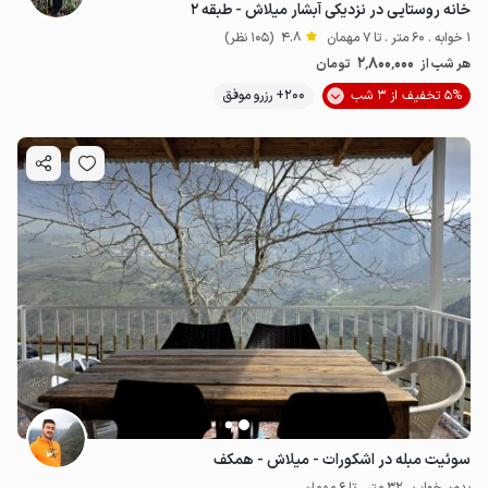
خانه روستایی در نزدیکی آبشار میلاش - طبقه ۲
1 خوابه . 60 متر . تا 7 مهمان
4.8
(105 نظر)
2٬800٬000
هر شب از
تومان
5% تخفیف از 3 شب
200+ رزرو موفق
سوئیت مبله در اشکورات - میلاش - همکف