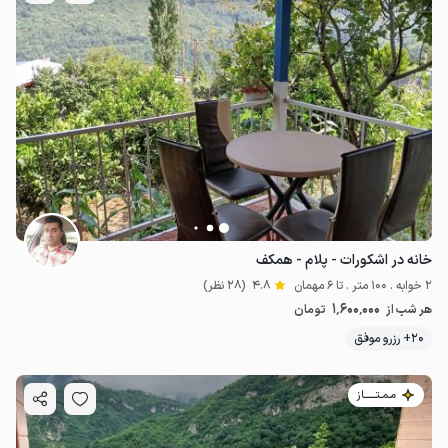
خانه در اشکورات - پلام - همکف
2 خوابه . 100 متر . تا 6 مهمان
4.8
(28 نظر)
1٬600٬000
هر شب از
تومان
20+ رزرو موفق
مـمـتــــــاز