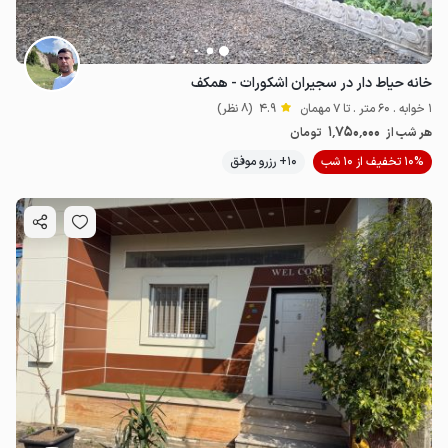
خانه حیاط دار در سجیران اشکورات - همکف
1 خوابه . 60 متر . تا 7 مهمان
4.9
(8 نظر)
1٬750٬000
هر شب از
تومان
10% تخفیف از 10 شب
10+ رزرو موفق