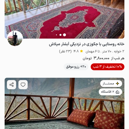
خانه روستایی با جکوزی در نزدیکی آبشار میلاش
2 خوابه . 70 متر . تا 6 مهمان
4.8
(23 نظر)
3٬800٬000
هر شب از
تومان
10% تخفیف از 3 شب
20+ رزرو موفق
مـمـتــــــاز
2 اقامتگاه
1.85
میلیون ت
4.7