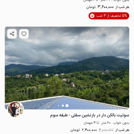
بدون خواب . 32 متر . تا 6 مهمان
3٬600٬000
هر شب از
تومان
5% تخفیف از 3 شب
سوئیت بالکن دار در بازنشین سفلی - طبقه سوم
بدون خواب . 60 متر . تا 4 مهمان
هر شب از
4٬000٬000
2٬400٬000
تومان