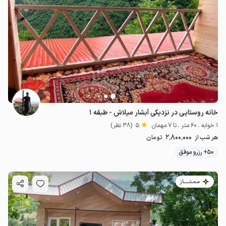
خانه روستایی در نزدیکی آبشار میلاش - طبقه ۱
1 خوابه . 60 متر . تا 7 مهمان
5
(38 نظر)
2٬800٬000
هر شب از
تومان
50+ رزرو موفق
مـمـتــــــاز