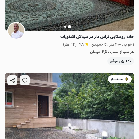
خانه روستایی تراس دار در میلاش اشکورات
1 خوابه . 200 متر . تا 6 مهمان
4.9
(23 نظر)
2٬500٬000
هر شب از
تومان
20+ رزرو موفق
مـمـتــــــاز