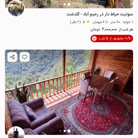
سوئیت حیاط دار در رحیم آباد - گلدشت
1 خوابه . 80 متر . تا 6 مهمان
5
(2 نظر)
2٬000٬000
هر شب از
تومان
10% تخفیف از 5 شب