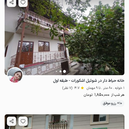
خانه حیاط دار در شوئیل اشکورات - طبقه اول
1 خوابه . 80 متر . تا 9 مهمان
4.7
(7 نظر)
1٬850٬000
هر شب از
تومان
10+ رزرو موفق