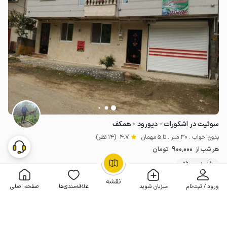
سوئیت در اشکورات - دیورود - همکف
بدون خواب . 30 متر . تا 5 مهمان
4.7
(14 نظر)
900٬000
هر شب از
تومان
10+ رزرو موفق
OpenStreetMap
©
نقشه
ورود / ثبت‌نام
میزبان شوید
علاقه‌مندی‌ها
صفحه اصلی