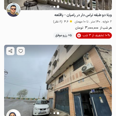
ویلا دو طبقه تراس دار در رامیان - پاقلعه
2 خوابه . 140 متر . تا 10 مهمان
4.6
(8 نظر)
3٬000٬000
هر شب از
تومان
10% تخفیف از 3 شب
5+ رزرو موفق