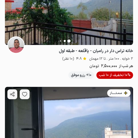
خانه تراس دار در رامیان - پاقلعه - طبقه اول
2 خوابه . 100 متر . تا 12 مهمان
4.8
(10 نظر)
2٬500٬000
هر شب از
تومان
10% تخفیف از 10 شب
10+ رزرو موفق
مـمـتــــــاز