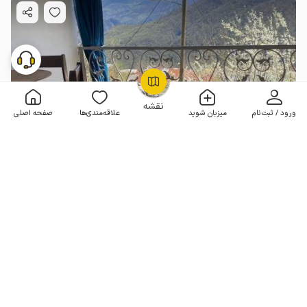
OpenStreetMap
©
نقشه
ورود / ثبت‌نام
میزبان شوید
علاقه‌مندی‌ها
صفحه اصلی
خانه بالکن دار در رامیان - پاقلعه - همکف
1 خوابه . 110 متر . تا 10 مهمان
2٬000٬000
هر شب از
تومان
خوش منظره