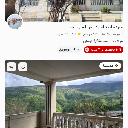
اجاره خانه تراس دار در رامیان - ط ۱
2 خوابه . 140 متر . تا 8 مهمان
4.9
(22 نظر)
1٬650٬000
هر شب از
تومان
10% تخفیف از 3 شب
20+ رزرو موفق
مـمـتــــــاز
2.8
میلیون ت
4.9