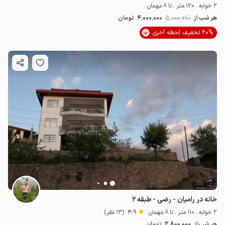
2 خوابه . 120 متر . تا 8 مهمان
هر شب از
5٬000٬000
4٬000٬000
تومان
20% تخفیف لحظه آخری
خانه در رامیان - رضی - طبقه ۲
2 خوابه . 110 متر . تا 8 مهمان
4.9
(13 نظر)
2٬800٬000
هر شب از
تومان