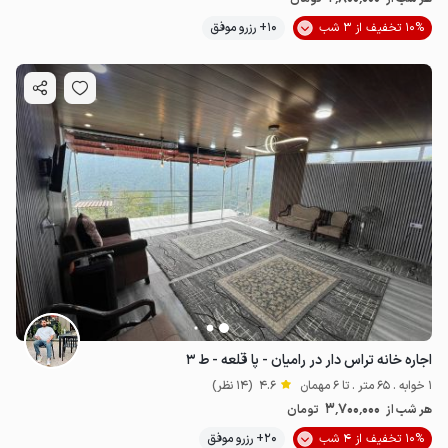
10% تخفیف از 3 شب
10+ رزرو موفق
اجاره خانه تراس دار در رامیان - پا قلعه - ط ۳
1 خوابه . 65 متر . تا 6 مهمان
4.6
(14 نظر)
3٬700٬000
هر شب از
تومان
10% تخفیف از 4 شب
20+ رزرو موفق