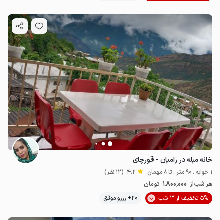
خانه مبله در رامیان - قورچای
1 خوابه . 90 متر . تا 8 مهمان
4.2
(12 نظر)
1٬800٬000
هر شب از
تومان
5% تخفیف از 3 شب
20+ رزرو موفق