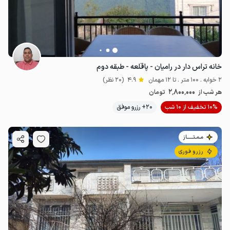
خانه تراس دار در رامیان - پاقلعه - طبقه دوم
2 خوابه . 100 متر . تا 12 مهمان
4.9
(20 نظر)
2٬800٬000
هر شب از
تومان
10% تخفیف از 10 شب
20+ رزرو موفق
مـمـتــــــاز
رزرو فوری