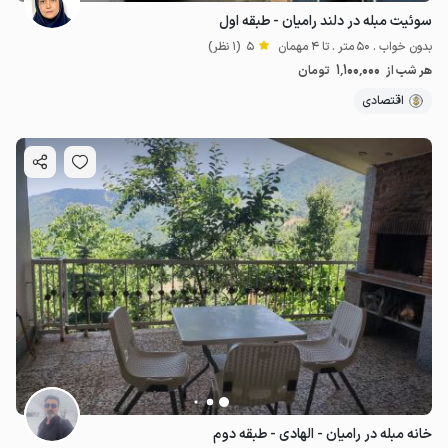
سوئیت مبله در دلند رامیان - طبقه اول
بدون خواب . 50 متر . تا 4 مهمان
5
(1 نظر)
1٬100٬000
هر شب از
تومان
اقتصادی
خانه مبله در رامیان - الهادی - طبقه دوم