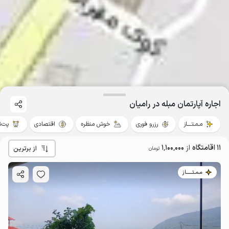
اجاره آپارتمان مبله در رامیان
مـمـتــــاز
رزرو فوری
خوش منظره
اقتصادی
پت‌ن
11 اقامتگاه
از
1٬100٬000
از برترین
تومان
مـمـتــــــاز