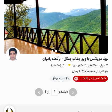
ویلا دوبلکس با ویو جذاب جنگل - پاقعله رامیان
2 خوابه . 110 متر . تا 10 مهمان
4.6
(18 نظر)
4٬700٬000
هر شب از
تومان
10% تخفیف از 4 شب
20+ رزرو موفق
1
1
صفحه
از