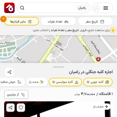
رامیان
2
تاریخ سفر
تعداد نفرات
سایر فیلترها
برای مشاهده نتایج دقیق‌تر،
تاریخ سفر
و
تعداد نفرات
را انتخاب نمایید
4.7
میلیون ت
4.6
اجاره کلبه جنگلی در رامیان
کلبه چوبی
کلبه سوئیسی
مـمـتــــاز
خوش منظره
1 اقامتگاه
از
4٬700٬000
از برترین
تومان
مـمـتــــــاز