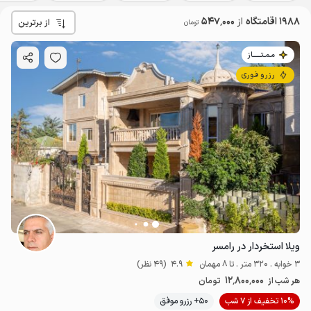
1988 اقامتگاه
از
547٬000
از برترین
تومان
مـمـتــــــاز
رزرو فوری
ویلا استخردار در رامسر
3 خوابه . 320 متر . تا 8 مهمان
4.9
(49 نظر)
12٬800٬000
هر شب از
تومان
10% تخفیف از 7 شب
50+ رزرو موفق