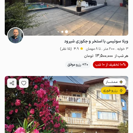
ویلا سوئیسی با استخر و جکوزی شیرود
3 خوابه . 200 متر . تا 8 مهمان
4.9
(15 نظر)
13٬500٬000
هر شب از
تومان
10% تخفیف از 10 شب
20+ رزرو موفق
مـمـتــــــاز
رزرو فوری