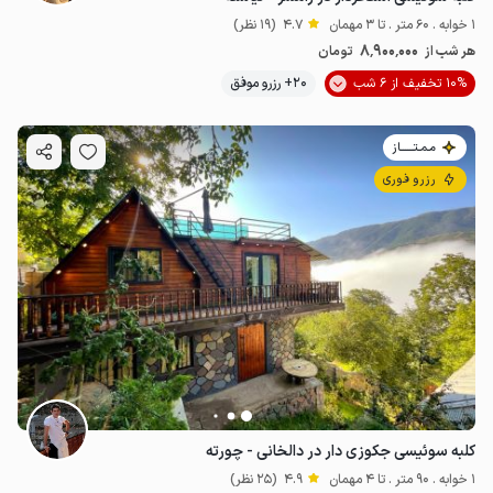
1 خوابه . 60 متر . تا 3 مهمان
4.7
(19 نظر)
8٬900٬000
هر شب از
تومان
10% تخفیف از 6 شب
20+ رزرو موفق
مـمـتــــــاز
رزرو فوری
کلبه سوئیسی جکوزی دار در دالخانی - چورته
1 خوابه . 90 متر . تا 4 مهمان
4.9
(25 نظر)