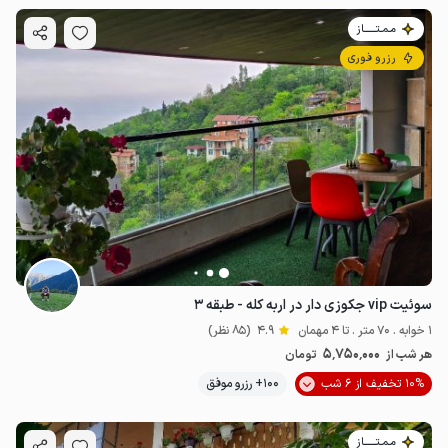
مـمـتــــــاز
رزرو فوری
سوئیت vip جکوزی دار در اربه کله - طبقه ۳
1 خوابه . 70 متر . تا 4 مهمان
4.9
(85 نظر)
5٬750٬000
هر شب از
تومان
10% تخفیف از 6 شب
100+ رزرو موفق
مـمـتــــــاز