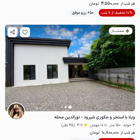
4٬550٬000
هر شب از
تومان
10% تخفیف از 7 شب
50+ رزرو موفق
مـمـتــــــاز
ویلا با استخر و جکوزی شیرود - نورالدین محله
3 خوابه . 150 متر . تا 10 مهمان
4.7
(45 نظر)
10٬800٬000
هر شب از
تومان