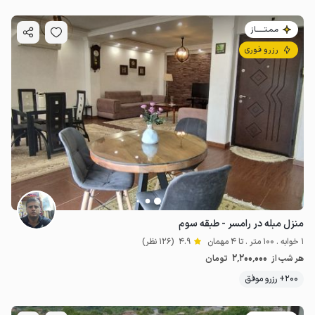
مـمـتــــــاز
رزرو فوری
منزل مبله در رامسر - طبقه سوم
1 خوابه . 100 متر . تا 4 مهمان
4.9
(126 نظر)
2٬200٬000
هر شب از
تومان
200+ رزرو موفق