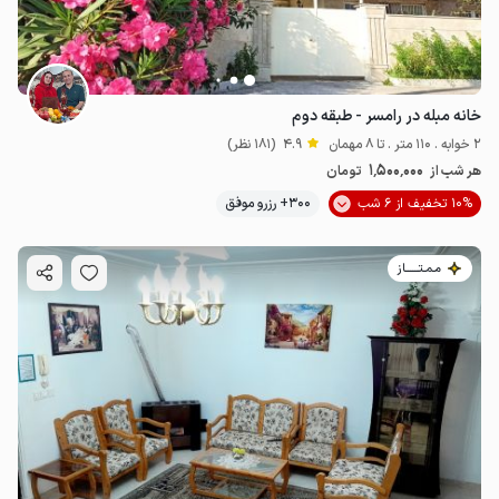
خانه مبله در رامسر - طبقه دوم
2 خوابه . 110 متر . تا 8 مهمان
4.9
(181 نظر)
1٬500٬000
هر شب از
تومان
10% تخفیف از 6 شب
300+ رزرو موفق
مـمـتــــــاز