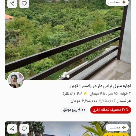
مـمـتــــــاز
اجاره منزل تراس دار در رامسر - توبن
2 خوابه . 95 متر . تا 4 مهمان
4.8
(51 نظر)
هر شب از
2٬750٬000
2٬200٬000
تومان
20% تخفیف لحظه آخری
100+ رزرو موفق
مـمـتــــــاز