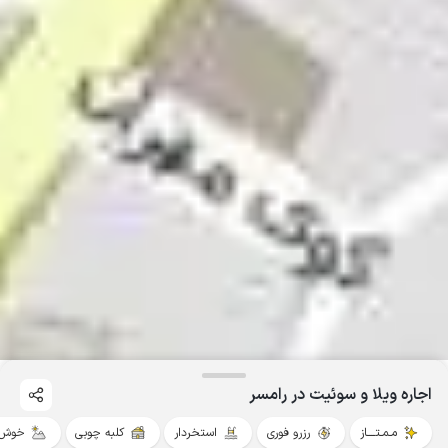
اجاره ویلا و سوئیت در رامسر
مـمـتــــاز
رزرو فوری
استخردار
کلبه چوبی
خوش 