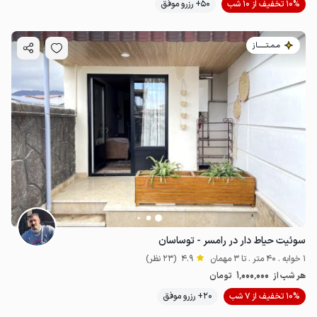
10% تخفیف از 10 شب
50+ رزرو موفق
مـمـتــــــاز
سوئیت حیاط دار در رامسر - توساسان
1 خوابه . 40 متر . تا 3 مهمان
4.9
(23 نظر)
1٬000٬000
هر شب از
تومان
10% تخفیف از 7 شب
20+ رزرو موفق