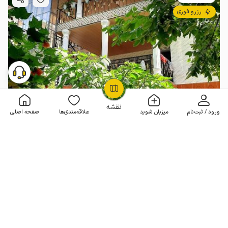
رزرو فوری
OpenStreetMap
©
نقشه
ورود / ثبت‌نام
میزبان شوید
علاقه‌مندی‌ها
صفحه اصلی
اجاره ویلا در سفید تمشک رامسر - طبقه اول
3 خوابه . 120 متر . تا 10 مهمان
4.8
(46 نظر)
2٬500٬000
هر شب از
تومان
5% تخفیف از 5 شب
50+ رزرو موفق
مـمـتــــــاز