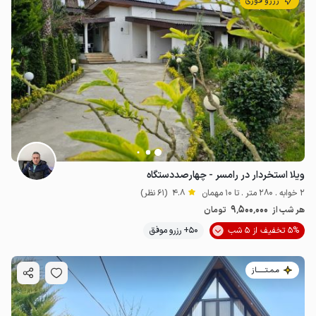
رزرو فوری
ویلا استخردار در رامسر - چهارصددستگاه
2 خوابه . 280 متر . تا 10 مهمان
4.8
(61 نظر)
9٬500٬000
هر شب از
تومان
5% تخفیف از 5 شب
50+ رزرو موفق
مـمـتــــــاز