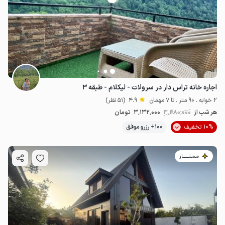
3.13
میلیون ت
4.9
13.5
میلیون ت
4.9
اجاره خانه تراس دار در سرولات - لیکلام - طبقه ۳
2 خوابه . 90 متر . تا 7 مهمان
4.9
(51 نظر)
هر شب از
3٬480٬000
3٬132٬000
تومان
10% تخفیف
100+ رزرو موفق
مـمـتــــــاز