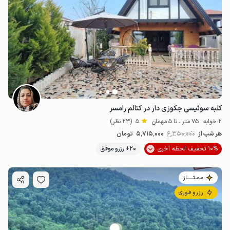
کلبه سوئیسی جکوزی دار در کتالم رامسر
2 خوابه . 75 متر . تا 5 مهمان
5
(23 نظر)
هر شب از
6٬350٬000
5٬715٬000
تومان
10% تخفیف لحظه آخری
20+ رزرو موفق
مـمـتــــــاز
رزرو فوری