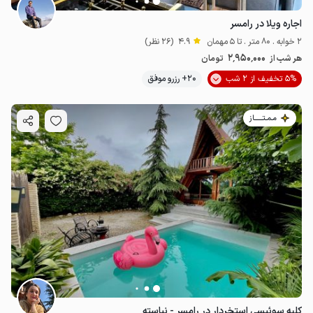
اجاره ویلا در رامسر
2 خوابه . 80 متر . تا 5 مهمان
4.9
(26 نظر)
2٬950٬000
هر شب از
تومان
5% تخفیف از 2 شب
20+ رزرو موفق
مـمـتــــــاز
کلبه سوئیسی استخردار در رامسر - نیاسته