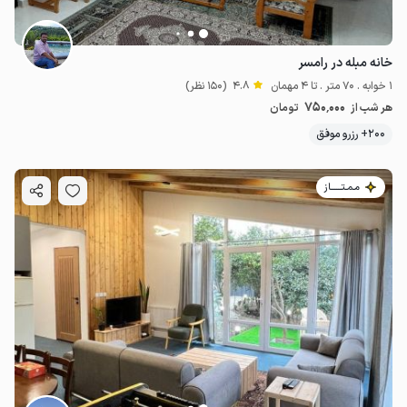
خانه مبله در رامسر
1 خوابه . 70 متر . تا 4 مهمان
4.8
(150 نظر)
750٬000
هر شب از
تومان
200+ رزرو موفق
مـمـتــــــاز