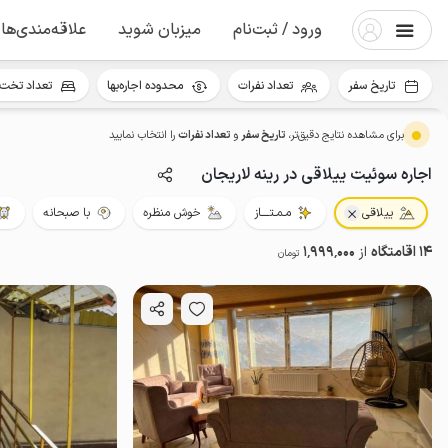
ورود / ثبت‌نام
میزبان شوید
علاقه‌مندی‌ها
تاریخ سفر
تعداد نفرات
محدوده اجاره‌بها
تعداد تخت 
برای مشاهده نتایج دقیق‌تر،
تاریخ سفر
و
تعداد نفرات
را انتخاب نمایید
اجاره سوئیت ییلاقی در رینه لاریجان
ییلاقی
مـمـتــــاز
خوش منظره
با صبحانه
14 اقامتگاه
از
1٬999٬000
تومان