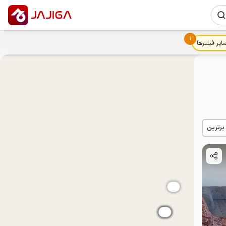
1
ایر فیلترها
 برترین