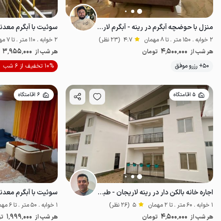
منزل با حوضچه آبگرم در رینه - آبگرم لاریجان
2 خوابه . 150 متر . تا 8 مهمان
4.7
(23 نظر)
2 خوابه . 110 متر . تا 7 مهمان
3٬955٬000
4٬500٬000
هر شب از
تومان
هر شب از
50+ رزرو موفق
10% تخفیف از 6 شب
خوش منظره
پ
5 اقامتگاه
6 اقامتگاه
اجاره خانه بالکن دار در رینه لاریجان - طبقه همکف
1 خوابه . 60 متر . تا 2 مهمان
5
(26 نظر)
1 خوابه . 50 متر . تا 6 مهمان
1٬999٬000
4٬500٬000
هر شب از
تومان
هر شب از
تو