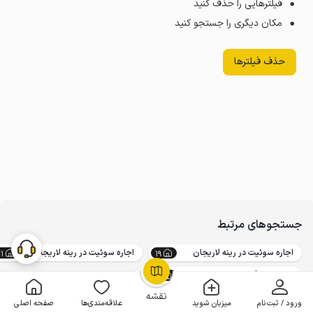
فیلترهایی را حذف کنید
مکان دیگری را جستجو کنید
حذف فیلترها
جستجوهای مرتبط
اجاره سوئیت در رینه لاریجان
اجاره سوئیت در رینه لاریجان
1
19
اجاره هتل آپارتمان در رینه لاریجان
11
OpenStreetMap
©
نقشه
ورود / ثبت‌نام
میزبان شوید
علاقه‌مندی‌ها
صفحه اصلی