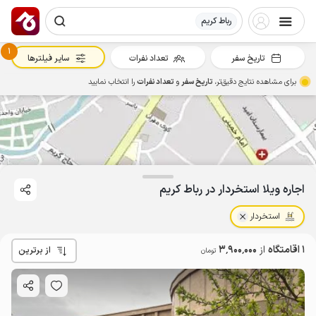
رباط کریم
1
تاریخ سفر
تعداد نفرات
سایر فیلترها
برای مشاهده نتایج دقیق‌تر،
تاریخ سفر
و
تعداد نفرات
را انتخاب نمایید
3.9
میلیون ت
4.7
اجاره ویلا استخردار در رباط کریم
استخردار
1 اقامتگاه
از
3٬900٬000
از برترین
تومان