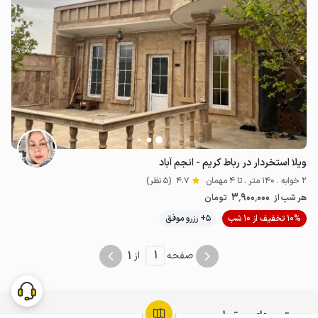
ویلا استخردار در رباط کریم - انجم آباد
2 خوابه . 140 متر . تا 4 مهمان
4.7
(5 نظر)
3٬900٬000
هر شب از
تومان
10% تخفیف از 10 شب
5+ رزرو موفق
1
1
صفحه
از
جستجوهای مرتبط