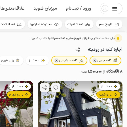
ورود / ثبت‌نام
میزبان شوید
علاقه‌مندی‌ها
تاریخ سفر
تعداد نفرات
محدوده اجاره‌بها
تعداد تخت 
برای مشاهده نتایج دقیق‌تر،
تاریخ سفر
و
تعداد نفرات
را انتخاب نمایید
اجاره کلبه در رودبنه
کلبه چوبی
کلبه سوئیسی
مـمـتــــاز
رزرو فوری
8 اقامتگاه
از
1٬500٬000
تومان
مـمـتــــــاز
مـمـتــــــاز
رزرو فوری
رزرو فوری