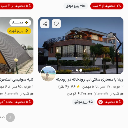
10% تخفیف از 7 شب
50+ رزرو موفق
10% تخفیف از 3 شب
اقتصادی
مـمـتــــــاز
رزرو فوری
ویلا با معماری سنتی لب رودخانه در رودبنه
2 خوابه . 130 متر . تا 10 مهمان
4.6
(4 نظر)
1 خوابه . 65 متر . تا 6 مهمان
هر شب از
7٬000٬000
6٬300٬000
تومان
هر شب از
6٬000٬000
00
10% تخفیف
5+ رزرو موفق
10% تخفیف لحظه آخری
خوش منظره
ل
صف