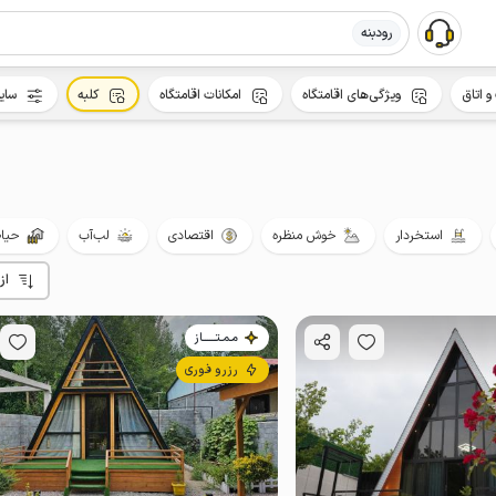
رودبنه
و اتاق
ویژگی‌های اقامتگاه
امکانات اقامتگاه
کلبه
سای
استخردار
خوش منظره
اقتصادی
لب‌آب
حیاط
از
مـمـتــــــاز
رزرو فوری