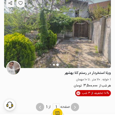
ویلا استخردار در رستم کلا بهشهر
1 خوابه . 70 متر . تا 10 مهمان
3٬500٬000
هر شب از
تومان
10% تخفیف از 3 شب
1
1
صفحه
از