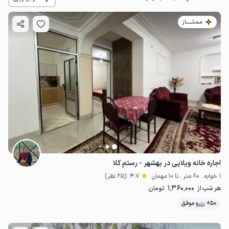
مـمـتــــــاز
3.5
میلیون ت
اجاره خانه ویلایی در بهشهر - رستم کلا
1 خوابه . 80 متر . تا 10 مهمان
4.7
(25 نظر)
1٬360٬000
هر شب از
تومان
50+ رزرو موفق