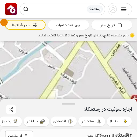
رستمکلا
1
تاریخ سفر
تعداد نفرات
سایر فیلترها
برای مشاهده نتایج دقیق‌تر،
تاریخ سفر
و
تعداد نفرات
را انتخاب نمایید
اجاره سوئیت در رستمکلا
مـمـتــــاز
استخردار
اقتصادی
حیاط‌دار
پت‌نواز
2 اقامتگاه
از
1٬360٬000
از برترین
تومان