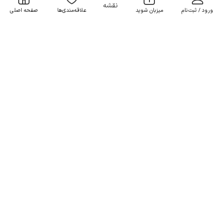
نقشه
ورود / ثبت‌نام
میزبان شوید
علاقه‌مندی‌ها
صفحه اصلی
ویلا تریپلکس استخردار در رودهن - مهرآباد
4 خوابه . 300 متر . تا 16 مهمان
4.5
(23 نظر)
6٬800٬000
هر شب از
تومان
10% تخفیف از 10 شب
50+ رزرو موفق