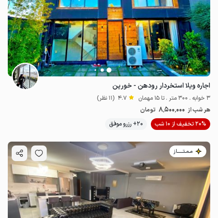
اجاره ویلا استخردار رودهن - خورین
3 خوابه . 300 متر . تا 15 مهمان
4.7
(11 نظر)
8٬500٬000
هر شب از
تومان
20% تخفیف از 10 شب
20+ رزرو موفق
مـمـتــــــاز