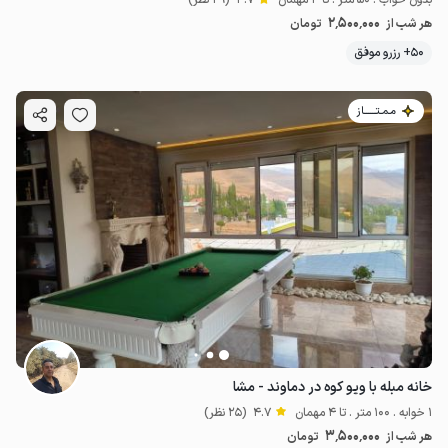
بدون خواب . 50 متر . تا 4 مهمان
4.7
(29 نظر)
2٬500٬000
هر شب از
تومان
50+ رزرو موفق
مـمـتــــــاز
خانه مبله با ویو کوه در دماوند - مشا
1 خوابه . 100 متر . تا 4 مهمان
4.7
(25 نظر)
3٬500٬000
هر شب از
تومان