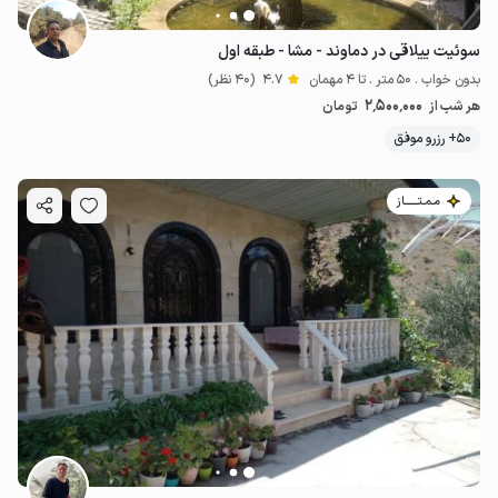
سوئیت ییلاقی در دماوند - مشا - طبقه اول
بدون خواب . 50 متر . تا 4 مهمان
4.7
(40 نظر)
2٬500٬000
هر شب از
تومان
50+ رزرو موفق
مـمـتــــــاز