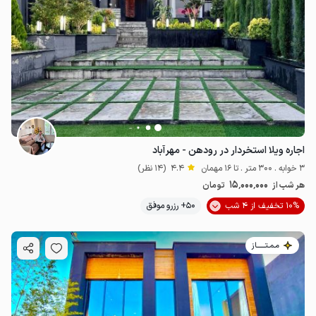
اجاره ویلا استخردار در رودهن - مهرآباد
3 خوابه . 300 متر . تا 16 مهمان
4.4
(14 نظر)
15٬000٬000
هر شب از
تومان
10% تخفیف از 4 شب
50+ رزرو موفق
مـمـتــــــاز