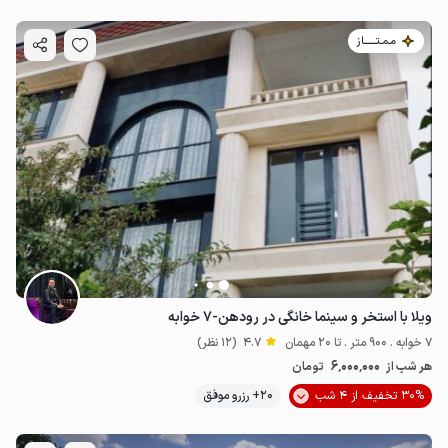
مـمـتــــــاز
ویلا با استخر و سینما خانگی در رودهن-۷ خوابه
7 خوابه . 900 متر . تا 20 مهمان
4.7
(12 نظر)
6٬000٬000
هر شب از
تومان
30% تخفیف از 4 شب
20+ رزرو موفق