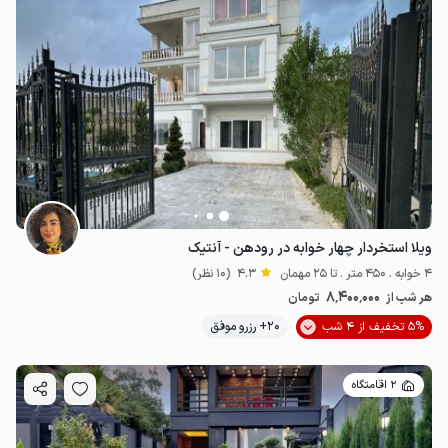
ویلا استخردار چهار خوابه در رودهن - آنتیک
4 خوابه . 450 متر . تا 25 مهمان
4.3
(10 نظر)
8٬400٬000
هر شب از
تومان
5% تخفیف از 4 شب
20+ رزرو موفق
2 اقامتگاه