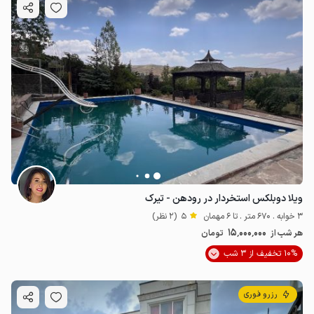
ویلا دوبلکس استخردار در رودهن - تیرک
3 خوابه . 670 متر . تا 6 مهمان
5
(2 نظر)
15٬000٬000
هر شب از
تومان
10% تخفیف از 3 شب
رزرو فوری