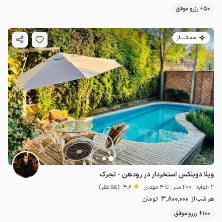
50+ رزرو موفق
مـمـتــــــاز
8.5
میلیون ت
4.7
ویلا دوبلکس استخردار در رودهن - تجرک
2 خوابه . 200 متر . تا 4 مهمان
4.6
(55 نظر)
3٬800٬000
هر شب از
تومان
100+ رزرو موفق