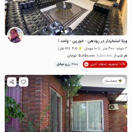
ویلا استخردار در رودهن - خورین - واحد ۱
2 خوابه . 300 متر . تا 10 مهمان
4.5
(66 نظر)
هر شب از
6٬500٬000
5٬850٬000
تومان
10% تخفیف لحظه آخری
100+ رزرو موفق
مـمـتــــــاز