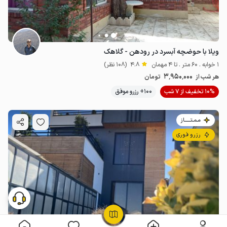
ویلا با حوضچه آبسرد در رودهن - گلاهک
1 خوابه . 60 متر . تا 4 مهمان
4.8
(108 نظر)
3٬950٬000
هر شب از
تومان
10% تخفیف از 7 شب
100+ رزرو موفق
مـمـتــــــاز
رزرو فوری
OpenStreetMap
©