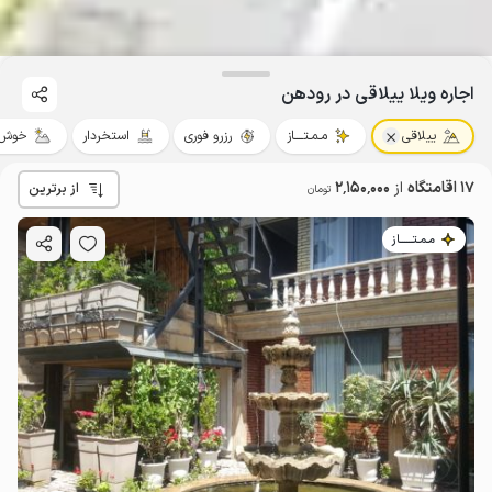
اجاره ویلا ییلاقی در رودهن
ییلاقی
مـمـتــــاز
رزرو فوری
استخردار
خوش 
17 اقامتگاه
از
2٬150٬000
از برترین
تومان
مـمـتــــــاز