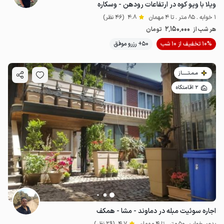
ویلا با ویو کوه در ارتفاعات رودهن - وسکاره
1 خوابه . 85 متر . تا 4 مهمان
4.8
(46 نظر)
2٬150٬000
هر شب از
تومان
10% تخفیف از 10 شب
50+ رزرو موفق
مـمـتــــــاز
2 اقامتگاه
اجاره سوئیت مبله در دماوند - مشا - همکف