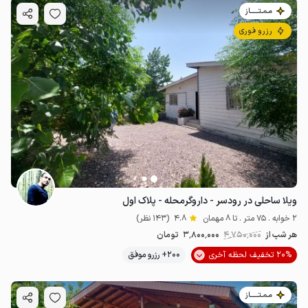
مـمـتــــــاز
رزرو فوری
ویلا ساحلی در رودسر - داروگرمحله - پلاک اول
2 خوابه . 75 متر . تا 8 مهمان
4.8
(143 نظر)
هر شب از
4٬750٬000
3٬800٬000
تومان
20% تخفیف لحظه آخری
200+ رزرو موفق
مـمـتــــــاز