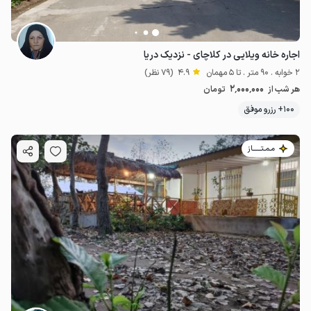
اجاره خانه ویلایی در کلاچای - نزدیک دریا
2 خوابه . 90 متر . تا 5 مهمان
4.9
(79 نظر)
2٬000٬000
هر شب از
تومان
100+ رزرو موفق
مـمـتــــــاز