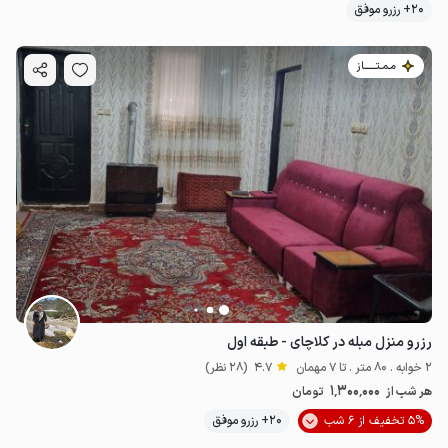
20+ رزرو موفق
مـمـتــــــاز
رزرو منزل مبله در کلاچای - طبقه اول
2 خوابه . 80 متر . تا 7 مهمان
4.7
(28 نظر)
1٬300٬000
هر شب از
تومان
5% تخفیف از 6 شب
20+ رزرو موفق