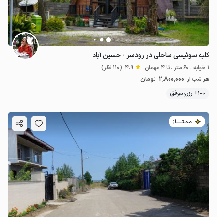
کلبه سوئیسی ساحلی در رودسر - حسین آباد
1 خوابه . 60 متر . تا 4 مهمان
4.9
(110 نظر)
2٬800٬000
هر شب از
تومان
100+ رزرو موفق
مـمـتــــــاز