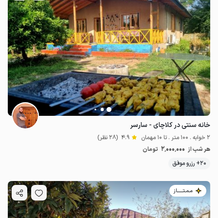
خانه سنتی در کلاچای - سارسر
2 خوابه . 100 متر . تا 10 مهمان
4.9
(28 نظر)
2٬000٬000
هر شب از
تومان
20+ رزرو موفق
مـمـتــــــاز