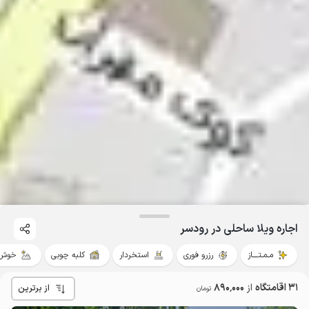
اجاره ویلا ساحلی در رودسر
مـمـتــــاز
رزرو فوری
استخردار
کلبه چوبی
خوش 
31 اقامتگاه
از
890٬000
از برترین
تومان