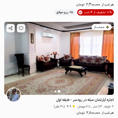
2٬300٬000
هر شب از
تومان
10% تخفیف از 4 شب
5+ رزرو موفق
مـمـتــــــاز
اجاره آپارتمان مبله در رودسر - طبقه اول
2 خوابه . 113 متر . تا 6 مهمان
4.9
(30 نظر)
2٬800٬000
هر شب از
تومان