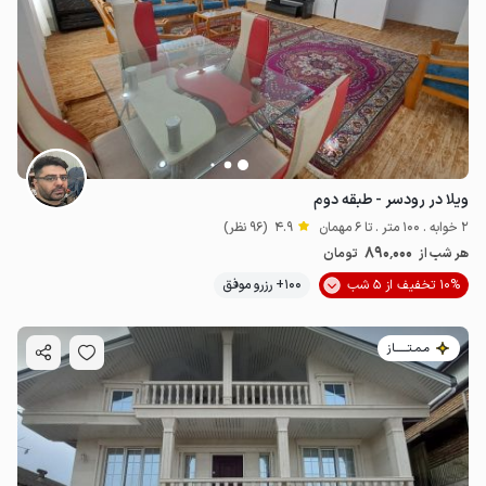
ویلا در رودسر - طبقه دوم
2 خوابه . 100 متر . تا 6 مهمان
4.9
(96 نظر)
890٬000
هر شب از
تومان
10% تخفیف از 5 شب
100+ رزرو موفق
مـمـتــــــاز