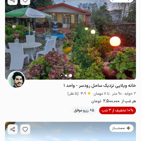
خانه ویلایی نزدیک ساحل رودسر - واحد ۱
2 خوابه . 90 متر . تا 7 مهمان
4.9
(5 نظر)
2٬500٬000
هر شب از
تومان
10% تخفیف از 3 شب
5+ رزرو موفق
مـمـتــــــاز