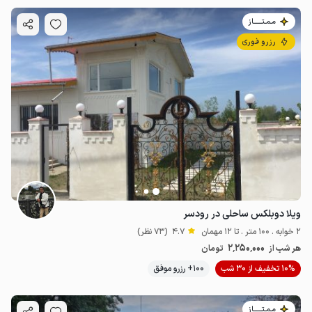
مـمـتــــــاز
رزرو فوری
ویلا دوبلکس ساحلی در رودسر
2 خوابه . 100 متر . تا 12 مهمان
4.7
(73 نظر)
2٬250٬000
هر شب از
تومان
10% تخفیف از 30 شب
100+ رزرو موفق
مـمـتــــــاز