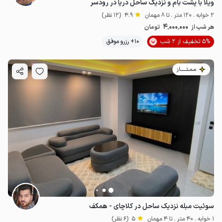
ویلا با پشت بام و نزدیک ساحل دریا در رودسر
2 خوابه . 120 متر . تا 8 مهمان
4.9
(12 نظر)
4٬000٬000
هر شب از
تومان
5% تخفیف از 2 شب
10+ رزرو موفق
مـمـتــــــاز
سوئیت مبله نزدیک ساحل در کلاچای - همکف
1 خوابه . 40 متر . تا 4 مهمان
5
(6 نظر)