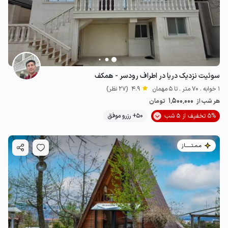
سوئیت نزدیک دریا در اطراف رودسر - همکف
1 خوابه . 70 متر . تا 5 مهمان
4.9
(27 نظر)
1٬500٬000
هر شب از
تومان
5% تخفیف از 5 شب
50+ رزرو موفق
مـمـتــــــاز
1.2
میلیون ت
4.6