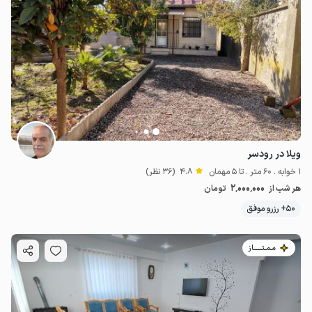
ویلا در رودسر
1 خوابه . 60 متر . تا 5 مهمان
4.8
(36 نظر)
2٬000٬000
هر شب از
تومان
50+ رزرو موفق
مـمـتــــــاز