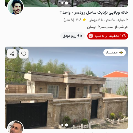
خانه ویلایی نزدیک ساحل رودسر - واحد ۲
2 خوابه . 60 متر . تا 6 مهمان
4.8
(8 نظر)
2٬000٬000
هر شب از
تومان
10% تخفیف از 5 شب
10+ رزرو موفق
مـمـتــــــاز