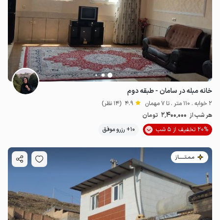
خانه مبله در سامان - طبقه دوم
2 خوابه . 110 متر . تا 7 مهمان
4.9
(14 نظر)
2٬400٬000
هر شب از
تومان
20% تخفیف از 5 شب
10+ رزرو موفق
مـمـتــــــاز