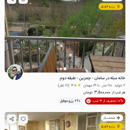
رزرو فوری
خانه مبله در سامان - چمزین - طبقه دوم
2 خوابه . 170 متر . تا 14 مهمان
4.7
(17 نظر)
3٬500٬000
هر شب از
تومان
10% تخفیف از 4 شب
20+ رزرو موفق
مـمـتــــــاز
رزرو فوری