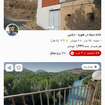
خانه مبله در هوره - دشتی
1 خوابه . 75 متر . تا 6 مهمان
4.9
(5 نظر)
1٬447٬000
هر شب از
تومان
5% تخفیف از 3 شب
10+ رزرو موفق
مـمـتــــــاز
8.5
میلیون ت
4.6