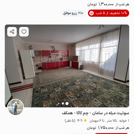
1٬300٬000
هر شب از
تومان
10% تخفیف از 5 شب
10+ رزرو موفق
سوئیت مبله در سامان - چم کاکا - همکف
1 خوابه . 75 متر . تا 6 مهمان
4.9
(5 نظر)
1٬750٬000
هر شب از
تومان