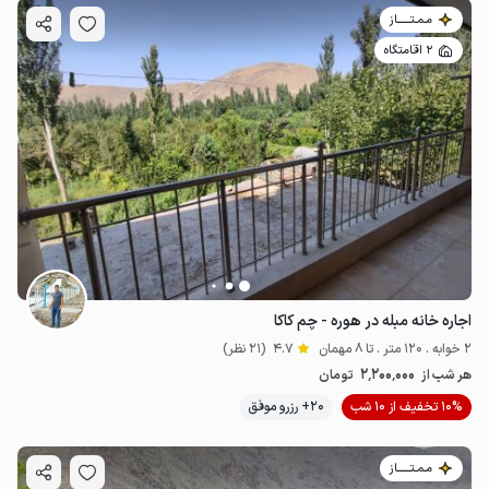
مـمـتــــــاز
2 اقامتگاه
اجاره خانه مبله در هوره - چم کاکا
2 خوابه . 120 متر . تا 8 مهمان
4.7
(21 نظر)
2٬200٬000
هر شب از
تومان
10% تخفیف از 10 شب
20+ رزرو موفق
مـمـتــــــاز