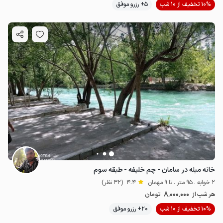
10% تخفیف از 10 شب
5+ رزرو موفق
خانه مبله در سامان - چم خلیفه - طبقه سوم
2 خوابه . 95 متر . تا 9 مهمان
4.4
(32 نظر)
8٬000٬000
هر شب از
تومان
10% تخفیف از 10 شب
20+ رزرو موفق