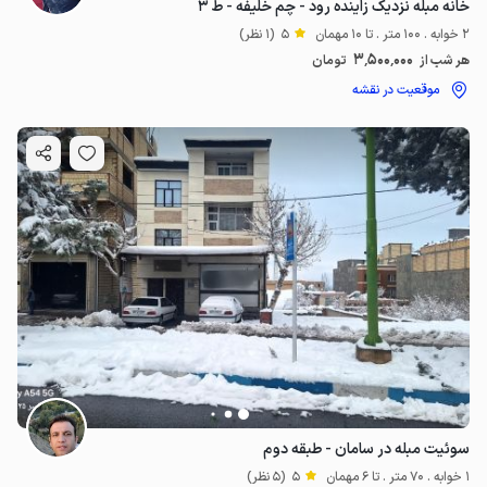
خانه مبله نزدیک زاینده رود - چم خلیفه - ط ۳
2 خوابه . 100 متر . تا 10 مهمان
5
(1 نظر)
3٬500٬000
هر شب از
تومان
موقعیت در نقشه
سوئیت مبله در سامان - طبقه دوم
1 خوابه . 70 متر . تا 6 مهمان
5
(5 نظر)