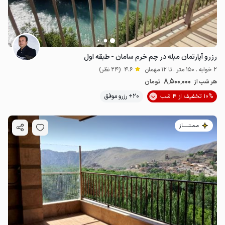
رزرو آپارتمان مبله در چم خرم سامان - طبقه اول
2 خوابه . 150 متر . تا 12 مهمان
4.6
(24 نظر)
8٬500٬000
هر شب از
تومان
10% تخفیف از 4 شب
20+ رزرو موفق
مـمـتــــــاز