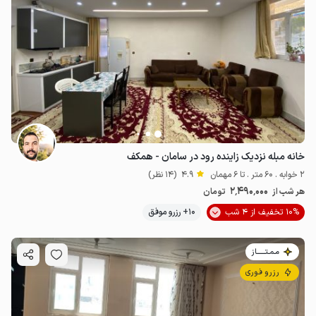
خانه مبله نزدیک زاینده رود در سامان - همکف
2 خوابه . 60 متر . تا 6 مهمان
4.9
(14 نظر)
2٬490٬000
هر شب از
تومان
10% تخفیف از 4 شب
10+ رزرو موفق
مـمـتــــــاز
رزرو فوری