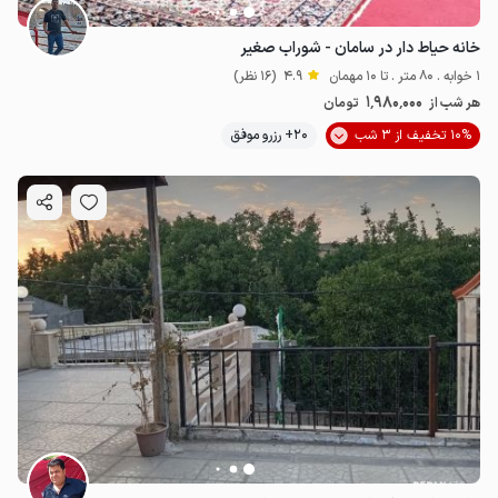
خانه حیاط دار در سامان - شوراب صغیر
1 خوابه . 80 متر . تا 10 مهمان
4.9
(16 نظر)
1٬980٬000
هر شب از
تومان
10% تخفیف از 3 شب
20+ رزرو موفق