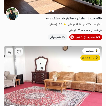
خانه مبله در سامان - صادق آباد - طبقه دوم
2 خوابه . 130 متر . تا 16 مهمان
4.9
(8 نظر)
3٬000٬000
هر شب از
تومان
10% تخفیف از 4 شب
10+ رزرو موفق
مـمـتــــــاز
رزرو فوری