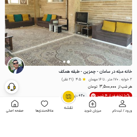
خانه مبله در سامان - چمزین - طبقه همکف
2 خوابه . 170 متر . تا 16 مهمان
4.5
(21 نظر)
3٬500٬000
هر شب از
تومان
10% تخفیف از 4 شب
20+ رزرو موفق
OpenStreetMap
©
نقشه
ورود / ثبت‌نام
میزبان شوید
علاقه‌مندی‌ها
صفحه اصلی
مـمـتــــــاز