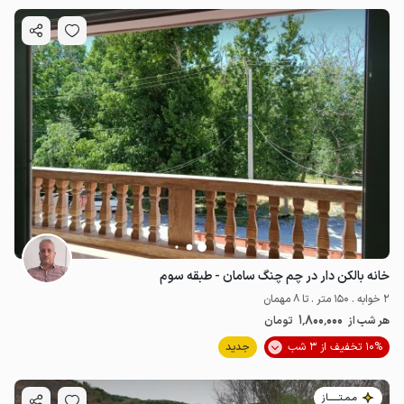
خانه بالکن دار در چم چنگ سامان - طبقه سوم
2 خوابه . 150 متر . تا 8 مهمان
1٬800٬000
هر شب از
تومان
10% تخفیف از 3 شب
جدید
مـمـتــــــاز