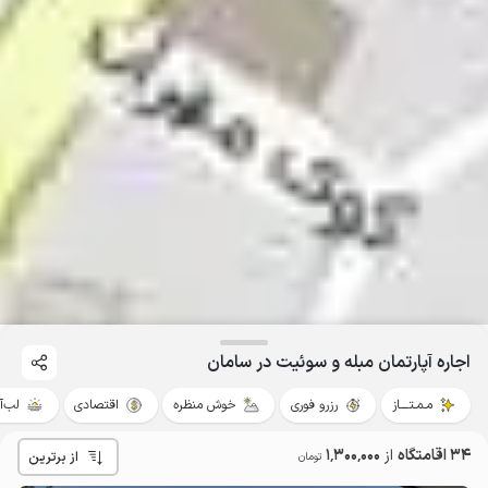
اجاره آپارتمان مبله و سوئیت در سامان
مـمـتــــاز
رزرو فوری
خوش منظره
اقتصادی
لب‌آ
34 اقامتگاه
از
1٬300٬000
از برترین
تومان