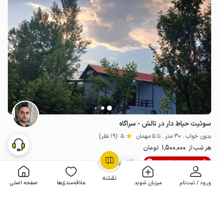
سوئیت حیاط دار در تالش - سراگاه
بدون خواب . 30 متر . تا 5 مهمان
5
(19 نظر)
1٬500٬000
هر شب از
تومان
10% تخفیف از 5 شب
20+ رزرو موفق
OpenStreetMap
©
نقشه
ورود / ثبت‌نام
میزبان شوید
علاقه‌مندی‌ها
صفحه اصلی
مـمـتــــــاز
رزرو فوری