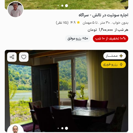
اجاره سوئیت در تالش - سراگاه
بدون خواب . 30 متر . تا 5 مهمان
4.9
(75 نظر)
1٬200٬000
هر شب از
تومان
10% تخفیف از 10 شب
50+ رزرو موفق
مـمـتــــــاز
رزرو فوری