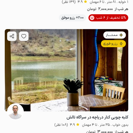
1 خوابه . 81 متر . تا 6 مهمان
4.9
(149 نظر)
2٬000٬000
هر شب از
تومان
5% تخفیف از 6 شب
200+ رزرو موفق
مـمـتــــــاز
رزرو فوری
کلبه چوبی کنار دریاچه در سراگاه تالش
بدون خواب . 35 متر . تا 4 مهمان
4.9
(108 نظر)
3٬000٬000
هر شب از
تومان