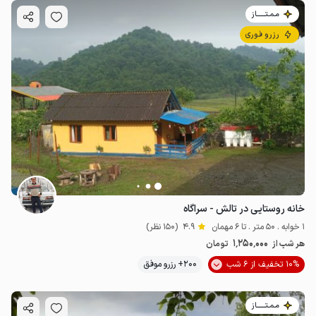
مـمـتــــــاز
رزرو فوری
خانه روستایی در تالش - سراگاه
1 خوابه . 50 متر . تا 6 مهمان
4.9
(150 نظر)
1٬250٬000
هر شب از
تومان
10% تخفیف از 6 شب
200+ رزرو موفق
مـمـتــــــاز