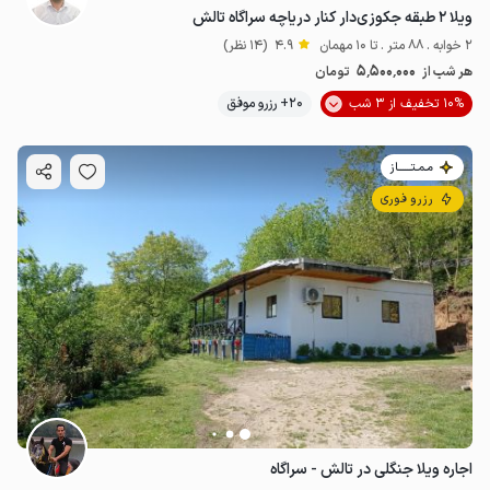
ویلا ۲ طبقه جکوزی‌دار کنار دریاچه سراگاه تالش
2 خوابه . 88 متر . تا 10 مهمان
4.9
(14 نظر)
5٬500٬000
هر شب از
تومان
10% تخفیف از 3 شب
20+ رزرو موفق
مـمـتــــــاز
رزرو فوری
اجاره ویلا جنگلی در تالش - سراگاه