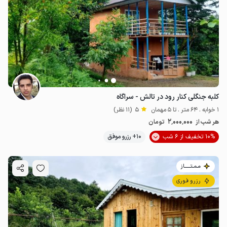
کلبه جنگلی کنار رود در تالش - سراگاه
1 خوابه . 64 متر . تا 5 مهمان
5
(11 نظر)
2٬000٬000
هر شب از
تومان
10% تخفیف از 6 شب
10+ رزرو موفق
مـمـتــــــاز
رزرو فوری