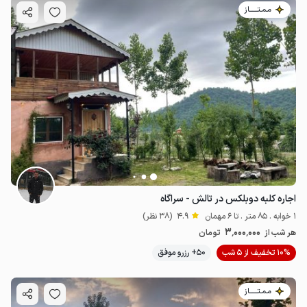
مـمـتــــــاز
اجاره کلبه دوبلکس در تالش - سراگاه
1 خوابه . 85 متر . تا 6 مهمان
4.9
(38 نظر)
3٬000٬000
هر شب از
تومان
10% تخفیف از 5 شب
50+ رزرو موفق
مـمـتــــــاز