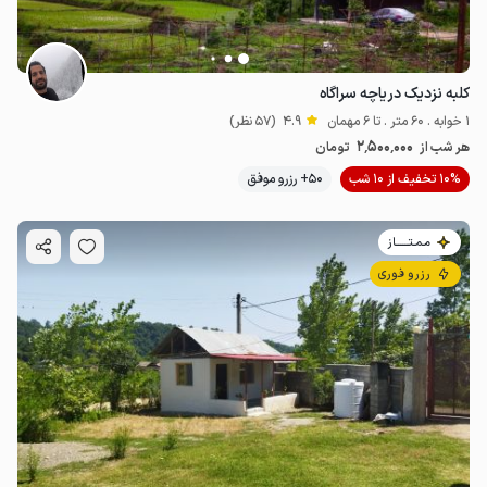
کلبه نزدیک دریاچه سراگاه
1 خوابه . 60 متر . تا 6 مهمان
4.9
(57 نظر)
2٬500٬000
هر شب از
تومان
10% تخفیف از 10 شب
50+ رزرو موفق
مـمـتــــــاز
رزرو فوری