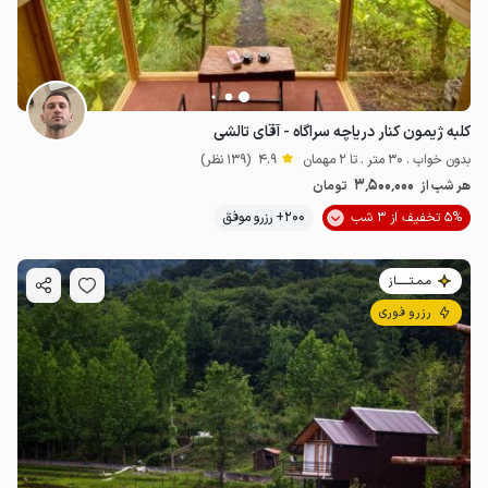
کلبه ژیمون کنار دریاچه سراگاه - آقای تالشی
بدون خواب . 30 متر . تا 2 مهمان
4.9
(139 نظر)
3٬500٬000
هر شب از
تومان
5% تخفیف از 3 شب
200+ رزرو موفق
مـمـتــــــاز
رزرو فوری