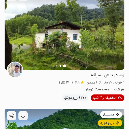
ویلا در تالش - سراگاه
1 خوابه . 70 متر . تا 6 مهمان
4.9
(142 نظر)
2٬000٬000
هر شب از
تومان
10% تخفیف از 3 شب
200+ رزرو موفق
مـمـتــــــاز
رزرو فوری