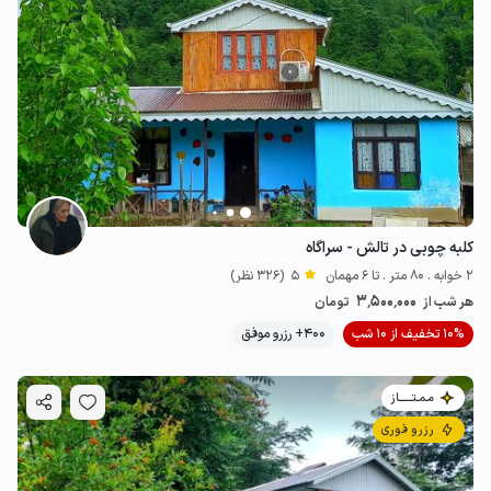
کلبه چوبی در تالش - سراگاه
2 خوابه . 80 متر . تا 6 مهمان
5
(326 نظر)
3٬500٬000
هر شب از
تومان
10% تخفیف از 10 شب
400+ رزرو موفق
مـمـتــــــاز
رزرو فوری