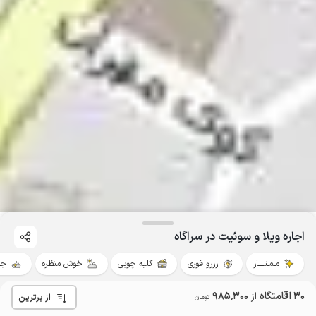
اجاره ویلا و سوئیت در سراگاه
مـمـتــــاز
رزرو فوری
کلبه چوبی
خوش منظره
جک
30 اقامتگاه
از
985٬300
از برترین
تومان