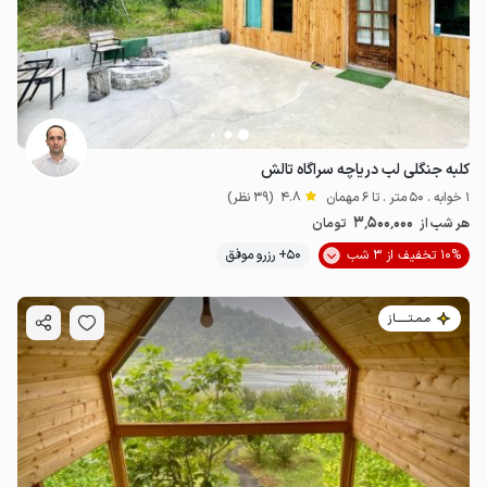
کلبه جنگلی لب دریاچه سراگاه تالش
1 خوابه . 50 متر . تا 6 مهمان
4.8
(39 نظر)
3٬500٬000
هر شب از
تومان
10% تخفیف از 3 شب
50+ رزرو موفق
مـمـتــــــاز
3
میلیون ت
4.9