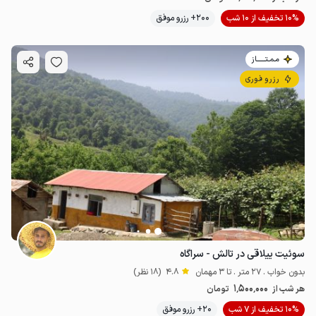
10% تخفیف از 10 شب
200+ رزرو موفق
مـمـتــــــاز
رزرو فوری
سوئیت ییلاقی در تالش - سراگاه
بدون خواب . 27 متر . تا 3 مهمان
4.8
(18 نظر)
1٬500٬000
هر شب از
تومان
10% تخفیف از 7 شب
20+ رزرو موفق