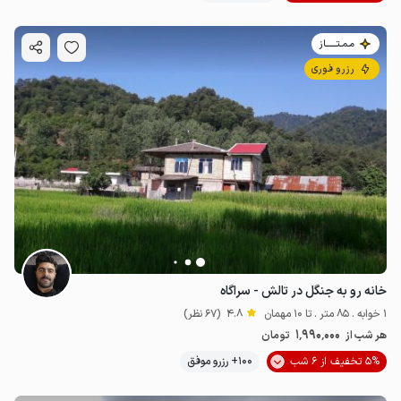
مـمـتــــــاز
رزرو فوری
خانه رو به جنگل در تالش - سراگاه
1 خوابه . 85 متر . تا 10 مهمان
4.8
(67 نظر)
1٬990٬000
هر شب از
تومان
5% تخفیف از 6 شب
100+ رزرو موفق