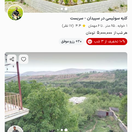
کلبه سوئیسی در سپیدان - سربست
1 خوابه . 85 متر . تا 6 مهمان
4.4
(17 نظر)
5٬000٬000
هر شب از
تومان
10% تخفیف از 3 شب
20+ رزرو موفق