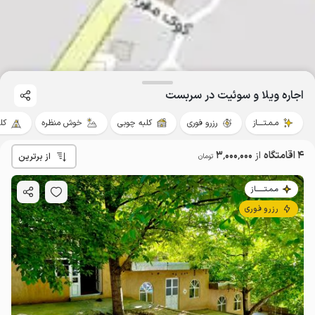
اجاره ویلا و سوئیت در سربست
مـمـتــــاز
رزرو فوری
کلبه چوبی
خوش منظره
کل
4 اقامتگاه
از
3٬000٬000
از برترین
تومان
مـمـتــــــاز
رزرو فوری