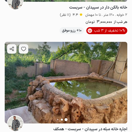
خانه بالکن دار در سپیدان - سربست
2 خوابه . 120 متر . تا 10 مهمان
4.4
(11 نظر)
3٬000٬000
هر شب از
تومان
10% تخفیف از 3 شب
10+ رزرو موفق
اجاره خانه مبله در سپیدان - سربست - همکف