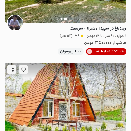
ویلا باغ در سپیدان شیراز - سربست
1 خوابه . 90 متر . تا 14 مهمان
4.9
(112 نظر)
3٬500٬000
هر شب از
تومان
10% تخفیف از 5 شب
100+ رزرو موفق
3.5
میلیون ت
4.9