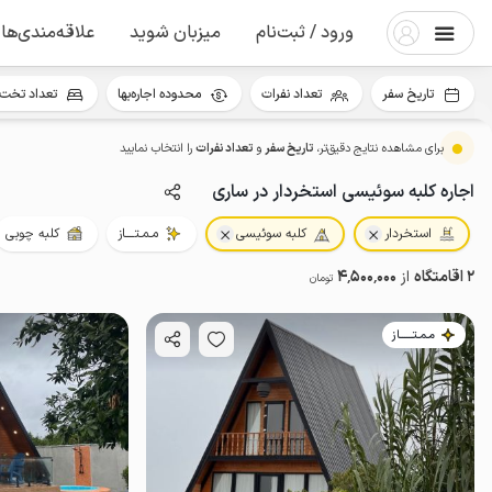
ورود / ثبت‌نام
میزبان شوید
علاقه‌مندی‌ها
تاریخ سفر
تعداد نفرات
محدوده اجاره‌بها
تعداد تخت 
برای مشاهده نتایج دقیق‌تر،
تاریخ سفر
و
تعداد نفرات
را انتخاب نمایید
اجاره کلبه سوئیسی استخردار در ساری
استخردار
کلبه سوئیسی
مـمـتــــاز
کلبه چوبی
2 اقامتگاه
از
4٬500٬000
تومان
مـمـتــــــاز