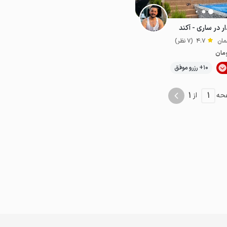
 در ساری - آکند
4.7
(7 نظر)
مان
10+ رزرو موفق
پت‌نواز
1
1
حه
از