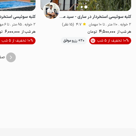
کلبه سوئیسی استخردار در ساری - سید محله
کلبه سوئیسی استخردار
2 خوابه . 110 متر . تا 10 مهمان
4.7
(15 نظر)
2 خوابه . 85 متر . تا 6 مهمان
6٬000٬000
4٬500٬000
هر شب از
تومان
هر شب از
تو
موقعیت در نقشه
10% تخفیف از 5 شب
20+ رزرو موفق
10% تخفیف از 5 شب
صف