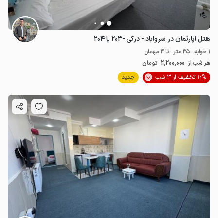
هتل آپارتمان در سروآباد - درکی -۲۰۳ یا ۲۰۴
1 خوابه . 35 متر . تا 3 مهمان
2٬200٬000
هر شب از
تومان
10% تخفیف از 3 شب
جدید