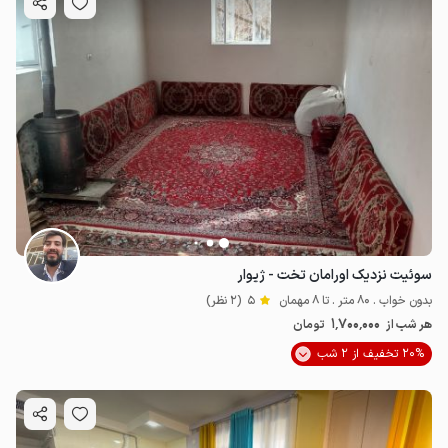
سوئیت نزدیک اورامان تخت - ژیوار
بدون خواب . 80 متر . تا 8 مهمان
5
(2 نظر)
1٬700٬000
هر شب از
تومان
20% تخفیف از 2 شب