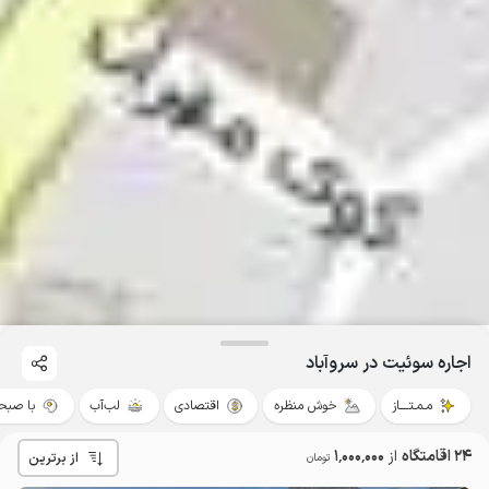
اجاره سوئیت در سروآباد
مـمـتــــاز
خوش منظره
اقتصادی
لب‌آب
با صبحا
24 اقامتگاه
از
1٬000٬000
از برترین
تومان