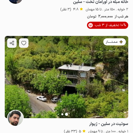
خانه مبله در اورامان تخت - سلین
2 خوابه . 150 متر . تا 15 مهمان
4.8
(3 نظر)
2٬000٬000
هر شب از
تومان
10% تخفیف از 3 شب
مـمـتــــــاز
سوئیت در سلین - ژیوار
1 خوابه . 100 متر . تا 9 مهمان
5
(33 نظر)