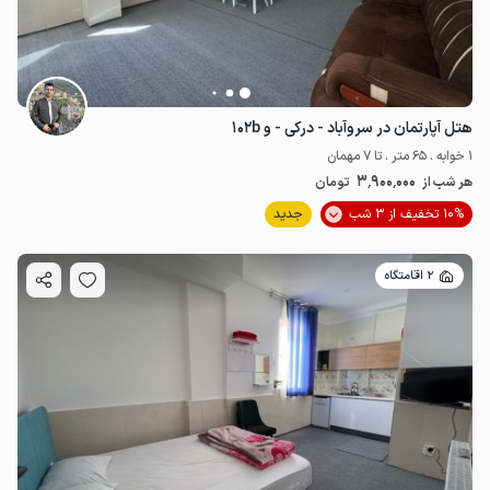
هتل آپارتمان در سروآباد - درکی - و ۱۰۲b
1 خوابه . 65 متر . تا 7 مهمان
3٬900٬000
هر شب از
تومان
10% تخفیف از 3 شب
جدید
2 اقامتگاه