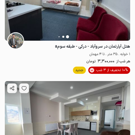
هتل آپارتمان در سروآباد - درکی - طبقه سومa
1 خوابه . 35 متر . تا 4 مهمان
3٬300٬000
هر شب از
تومان
10% تخفیف از 3 شب
جدید
1.9
میلیون ت
4.9