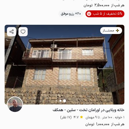
2٬500٬000
هر شب از
تومان
5% تخفیف از 5 شب
20+ رزرو موفق
مـمـتــــــاز
خانه ویلایی در اورامان تخت - سلین - همکف
1 خوابه . 100 متر . تا 9 مهمان
4.7
(17 نظر)
1٬000٬000
هر شب از
تومان