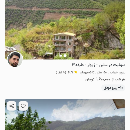
سوئیت در سلین - ژیوار - طبقه ۳
بدون خواب . 150 متر . تا 5 مهمان
4.9
(8 نظر)
1٬600٬000
هر شب از
تومان
10+ رزرو موفق