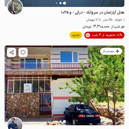
هتل آپارتمان در سروآباد - درکی - و ۱۰۲a
1 خوابه . 65 متر . تا 7 مهمان
3٬300٬000
هر شب از
تومان
10% تخفیف از 3 شب
جدید
مـمـتــــــاز