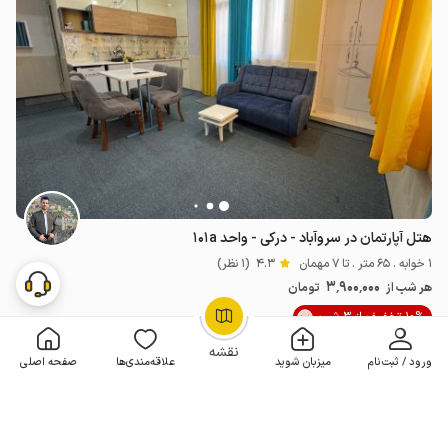
هتل آپارتمان در سروآباد - درکی - واحد ۱۰۱a
1 خوابه . 65 متر . تا 7 مهمان
4.3
(1 نظر)
3٬900٬000
هر شب از
تومان
10% تخفیف از 3 شب
OpenStreetMap
©
نقشه
ورود / ثبت‌نام
میزبان شوید
علاقه‌مندی‌ها
صفحه اصلی