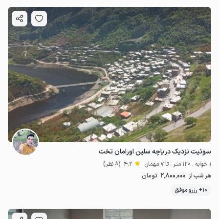
سوئیت نزدیک دریاچه سلین اورامان تخت
1 خوابه . 120 متر . تا 7 مهمان
4.2
(8 نظر)
2٬800٬000
هر شب از
تومان
10+ رزرو موفق