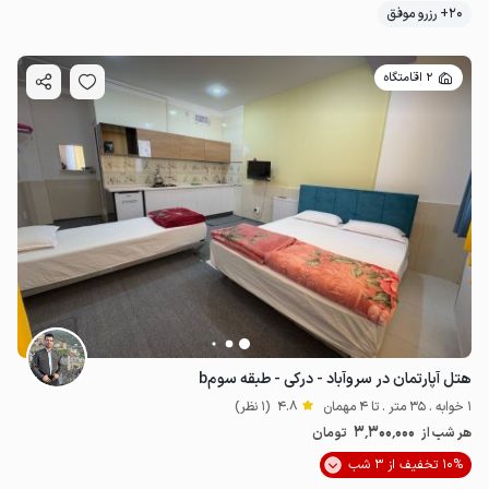
20+ رزرو موفق
2 اقامتگاه
هتل آپارتمان در سروآباد - درکی - طبقه سومb
1 خوابه . 35 متر . تا 4 مهمان
4.8
(1 نظر)
3٬300٬000
هر شب از
تومان
10% تخفیف از 3 شب