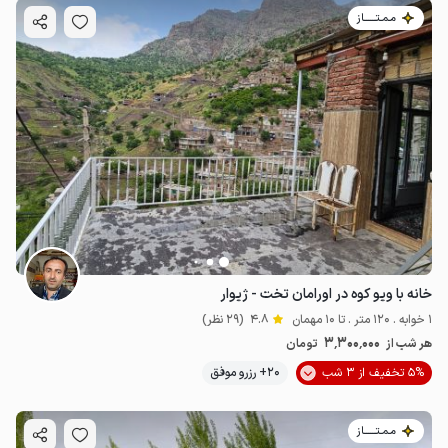
مـمـتــــــاز
خانه با ویو کوه در اورامان تخت - ژیوار
1 خوابه . 120 متر . تا 10 مهمان
4.8
(29 نظر)
3٬300٬000
هر شب از
تومان
5% تخفیف از 3 شب
20+ رزرو موفق
مـمـتــــــاز