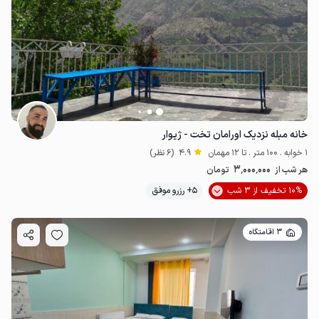
خانه مبله نزدیک اورامان تخت - ژیوار
1 خوابه . 100 متر . تا 12 مهمان
4.9
(6 نظر)
3٬000٬000
هر شب از
تومان
10% تخفیف از 3 شب
5+ رزرو موفق
3 اقامتگاه