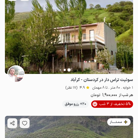
سوئیت تراس دار در کردستان - کرآباد
1 خوابه . 80 متر . تا 8 مهمان
4.9
(17 نظر)
1٬900٬000
هر شب از
تومان
5% تخفیف از 3 شب
20+ رزرو موفق
مـمـتــــــاز