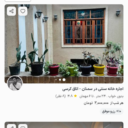
2
میلیون ت
4.8
اجاره خانه سنتی در سمنان - اتاق کرسی
بدون خواب . 24 متر . تا 6 مهمان
4.8
(8 نظر)
2٬000٬000
هر شب از
تومان
10+ رزرو موفق