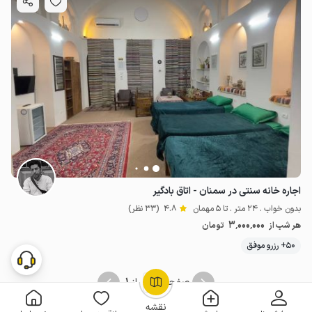
اجاره خانه سنتی در سمنان - اتاق بادگیر
بدون خواب . 24 متر . تا 5 مهمان
4.8
(33 نظر)
3٬000٬000
هر شب از
تومان
50+ رزرو موفق
1
1
صفحه
از
OpenStreetMap
©
نقشه