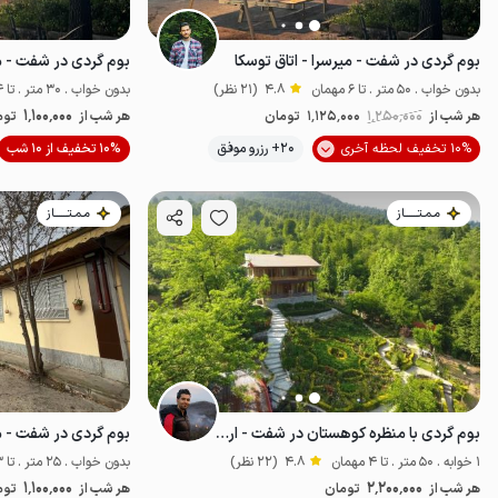
بوم گردی در شفت - میرسرا - اتاق توسکا
بدون خواب . 50 متر . تا 6 مهمان
4.8
(21 نظر)
بدون خواب . 30 متر . تا 4 مهمان
1٬100٬000
هر شب از
1٬250٬000
1٬125٬000
تومان
هر شب از
توم
10% تخفیف لحظه آخری
20+ رزرو موفق
10% تخفیف از 10 شب
اقتصادی
مـمـتــــــاز
مـمـتــــــاز
بوم گردی با منظره کوهستان در شفت - ارکیده
بوم گردی در شفت - می
1 خوابه . 50 متر . تا 4 مهمان
4.8
(22 نظر)
بدون خواب . 25 متر . تا 3 مهمان
1٬100٬000
2٬200٬000
هر شب از
تومان
هر شب از
توم