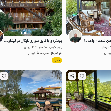
ان شفت - واحد ۱۰
بومگردی با قایق سواری رایگان در لیشاوندان
بدون خواب . 28 متر . تا 3 مهمان
5٬000٬000
ومان
هر شب از
تومان
موقعیت در نقشه
موقعیت در نقشه
جدید