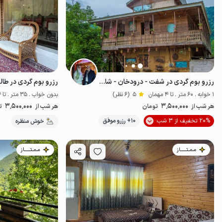
رزرو بوم گردی در شفت - درودخان - شاهنشین
رزرو بوم گردی در طالق
1 خوابه . 60 متر . تا 4 مهمان
5
(6 نظر)
بدون خواب . 35 متر . تا 4 مهمان
3٬500٬000
3٬500٬000
هر شب از
تومان
هر شب از
ت
20% تخفیف از 3 شب
10+ رزرو موفق
خوش منظره
خوش منظره
مـمـتــــــاز
مـمـتــــــاز