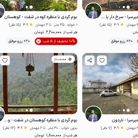
بوم گردی در شفت - میرسرا - سرخ دار یا افرا
بوم گردی با منظره کوه در شفت - کوهستان
4.9
(15 نظر)
1 خوابه . 35 متر . تا 3 مهمان
4.9
(15 نظر)
2٬200٬000
ان
هر شب از
تومان
موقعیت در نقشه
20+ رزرو موفق
10% تخفیف از 5 شب
20+ رزرو موفق
اقتصادی
مـمـتــــــاز
رسرا - ناردون
بوم گردی با منظره کوهستان در شفت - واحد رز
4.9
(7 نظر)
بدون خواب . 30 متر . تا 2 مهمان
4.9
(13 نظر)
1٬800٬000
ان
هر شب از
تومان