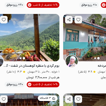
10+ رزرو موفق
10% تخفیف از 5 شب
20+ رزرو موفق
اقتصادی
مردخه
بوم گردی با منظره کوهستان در شفت - گلایل
4.9
(5 نظر)
1 خوابه . 40 متر . تا 3 مهمان
4.3
(10 نظر)
2٬200٬000
مان
هر شب از
تومان
10% تخفیف از 5 شب
20+ رزرو موفق
اقتصادی
3 اقامتگاه