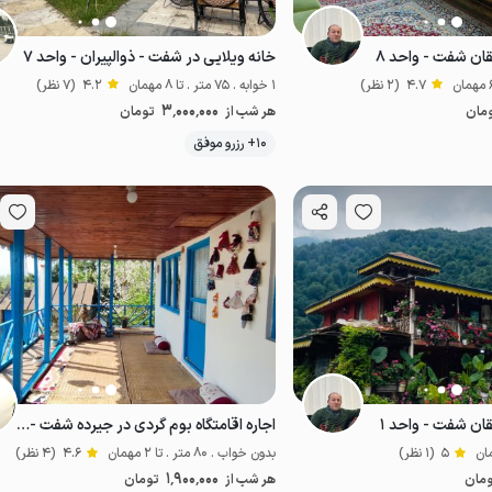
قان شفت - واحد ۸
خانه ویلایی در شفت - ذوالپیران - واحد ۷
4.7
(2 نظر)
1 خوابه . 75 متر . تا 8 مهمان
4.2
(7 نظر)
3٬000٬000
مان
هر شب از
تومان
موقعیت در نقشه
10+ رزرو موفق
قان شفت - واحد ۱
اجاره اقامتگاه بوم گردی در جیرده شفت - پولوک
5
(1 نظر)
بدون خواب . 80 متر . تا 2 مهمان
4.6
(4 نظر)
1٬900٬000
مان
هر شب از
تومان