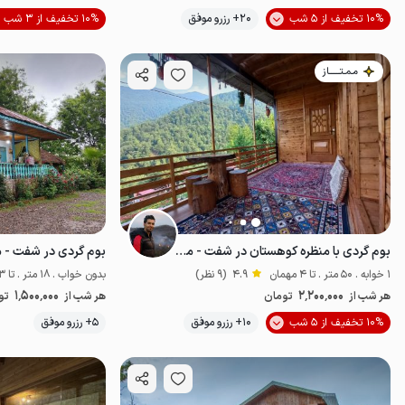
موقعیت در نقشه
10% تخفیف از 5 شب
20+ رزرو موفق
10% تخفیف از 3 شب
مـمـتــــــاز
بوم گردی با منظره کوهستان در شفت - میخک
بوم گردی در شفت - 
1 خوابه . 50 متر . تا 4 مهمان
4.9
(9 نظر)
بدون خواب . 18 متر . تا 3 مهمان
1٬500٬000
2٬200٬000
هر شب از
تومان
هر شب از
تو
موقعیت در نقشه
10% تخفیف از 5 شب
10+ رزرو موفق
5+ رزرو موفق