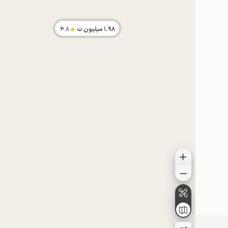
1.98
میلیون ت
4.8