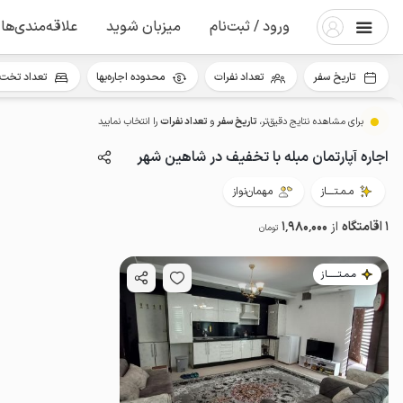
ورود / ثبت‌نام
میزبان شوید
علاقه‌مندی‌ها
تاریخ سفر
تعداد نفرات
محدوده اجاره‌بها
تعداد تخت 
برای مشاهده نتایج دقیق‌تر،
تاریخ سفر
و
تعداد نفرات
را انتخاب نمایید
اجاره آپارتمان مبله با تخفیف در شاهین شهر
مـمـتــــاز
مهمان‌نواز
1 اقامتگاه
از
1٬980٬000
تومان
مـمـتــــــاز