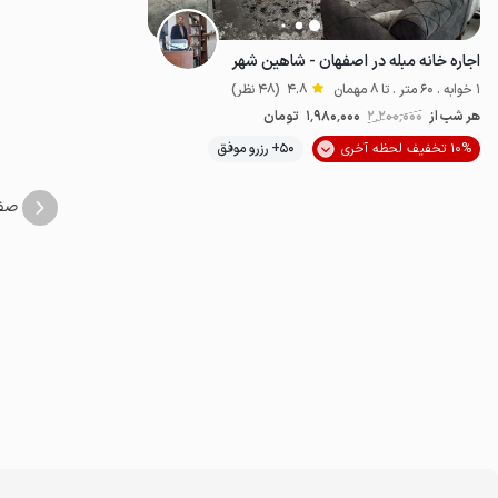
اجاره خانه مبله در اصفهان - شاهین شهر
1 خوابه . 60 متر . تا 8 مهمان
4.8
(48 نظر)
هر شب از
2٬200٬000
1٬980٬000
تومان
موقعیت در نقشه
10% تخفیف لحظه آخری
50+ رزرو موفق
صف