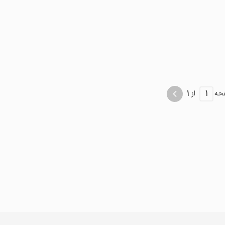
1
1
حه
از