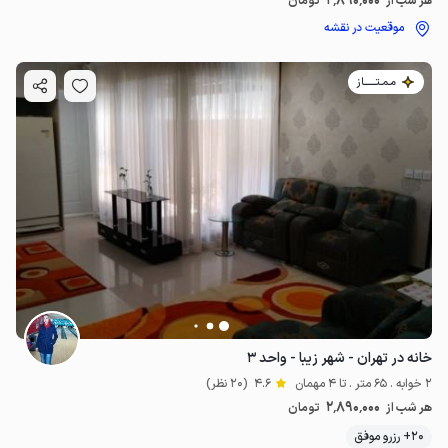
2٬890٬000
هر شب از
تومان
موقعیت در نقشه
مـمـتــــــاز
خانه در تهران - شهر زیبا - واحد ۳
2 خوابه . 65 متر . تا 4 مهمان
4.6
(20 نظر)
2٬890٬000
هر شب از
تومان
20+ رزرو موفق