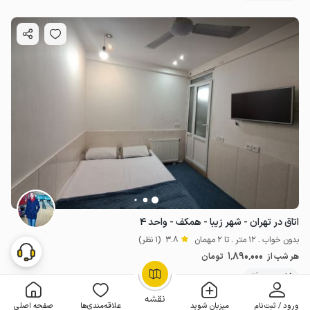
اتاق در تهران - شهر زیبا - همکف - واحد ۴
بدون خواب . 12 متر . تا 2 مهمان
3.8
(1 نظر)
1٬890٬000
هر شب از
تومان
5+ رزرو موفق
OpenStreetMap
©
نقشه
ورود / ثبت‌نام
میزبان شوید
علاقه‌مندی‌ها
صفحه اصلی