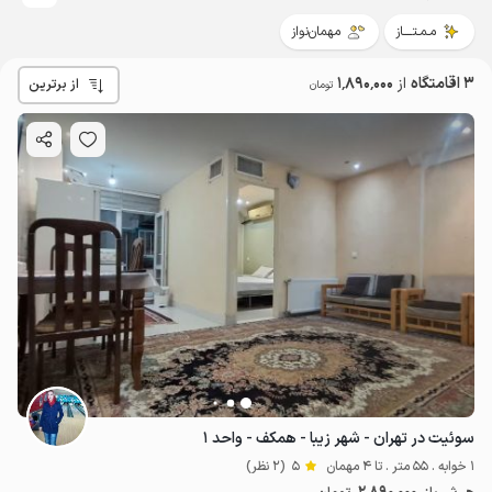
مـمـتــــاز
مهمان‌نواز
3 اقامتگاه
از
1٬890٬000
از برترین
تومان
سوئیت در تهران - شهر زیبا - همکف - واحد ۱
1 خوابه . 55 متر . تا 4 مهمان
5
(2 نظر)
2.89
میلیون ت
5