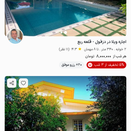
اجاره ویلا در دزفول - قلعه ربع
2 خوابه . 340 متر . تا 8 مهمان
4.3
(11 نظر)
8٬000٬000
هر شب از
تومان
5% تخفیف از 3 شب
20+ رزرو موفق