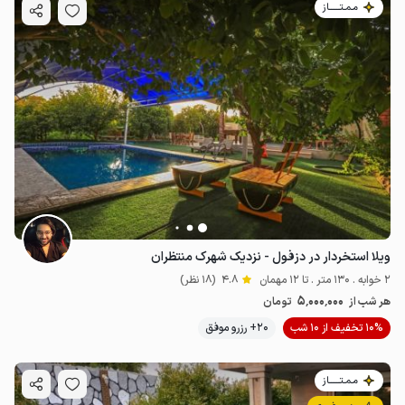
مـمـتــــــاز
ویلا استخردار در دزفول - نزدیک شهرک منتظران
2 خوابه . 130 متر . تا 12 مهمان
4.8
(18 نظر)
5٬000٬000
هر شب از
تومان
10% تخفیف از 10 شب
20+ رزرو موفق
مـمـتــــــاز