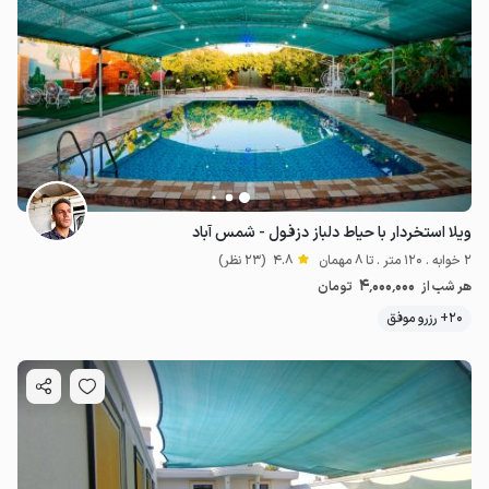
ویلا استخردار با حیاط دلباز دزفول - شمس آباد
2 خوابه . 120 متر . تا 8 مهمان
4.8
(23 نظر)
4٬000٬000
هر شب از
تومان
20+ رزرو موفق