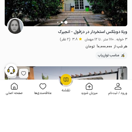
ویلا دوبلکس استخردار در دزفول - انجیرک
3 خوابه . 170 متر . تا 12 مهمان
3.8
(2 نظر)
10٬000٬000
هر شب از
تومان
مناسب توان‌یاب
OpenStreetMap
©
نقشه
ورود / ثبت‌نام
میزبان شوید
علاقه‌مندی‌ها
صفحه اصلی