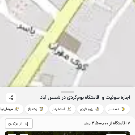
اجاره سوئیت و اقامتگاه بوم‌گردی در شمس آباد
مـمـتــــاز
رزرو فوری
استخردار
پت‌نواز
مهمان‌نواز
7 اقامتگاه
از
3٬500٬000
از برترین
تومان