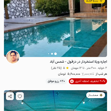
رزرو فوری
اجاره ویلا استخردار در دزفول - شمس آباد
2 خوابه . 200 متر . تا 12 مهمان
5
(25 نظر)
هر شب از
7٬000٬000
5٬600٬000
تومان
20% تخفیف لحظه آخری
20+ رزرو موفق
5
میلیون ت
4.8
مـمـتــــــاز