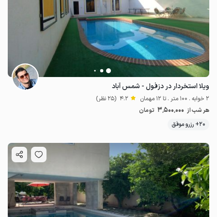
ویلا استخردار در دزفول - شمس آباد
2 خوابه . 100 متر . تا 12 مهمان
4.2
(25 نظر)
3٬500٬000
هر شب از
تومان
20+ رزرو موفق