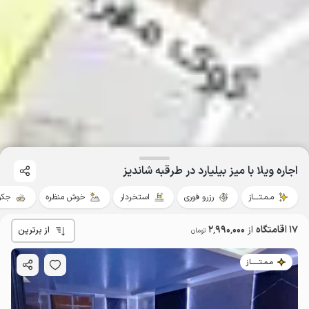
اجاره ویلا با میز بیلیارد در طرقبه شاندیز
مـمـتــــاز
رزرو فوری
استخردار
خوش منظره
جکو
17 اقامتگاه
از
2٬990٬000
از برترین
تومان
مـمـتــــــاز