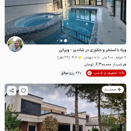
ویلا با استخر و جکوزی در شاندیز - ویرانی
2 خوابه . 200 متر . تا 10 مهمان
4.8
(22 نظر)
6٬300٬000
هر شب از
تومان
10% تخفیف از 5 شب
20+ رزرو موفق
مـمـتــــــاز