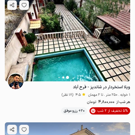
ویلا استخردار در شاندیز - فرح آباد
1 خوابه . 250 متر . تا 2 مهمان
4.5
(18 نظر)
4٬800٬000
هر شب از
تومان
5% تخفیف از 2 شب
20+ رزرو موفق