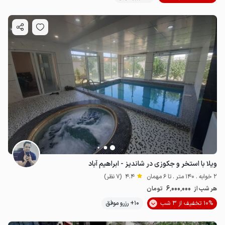
ویلا با استخر و جکوزی در شاندیز - ابراهیم آباد
2 خوابه . 140 متر . تا 6 مهمان
4.4
(7 نظر)
6٬000٬000
هر شب از
تومان
10% تخفیف از 3 شب
10+ رزرو موفق