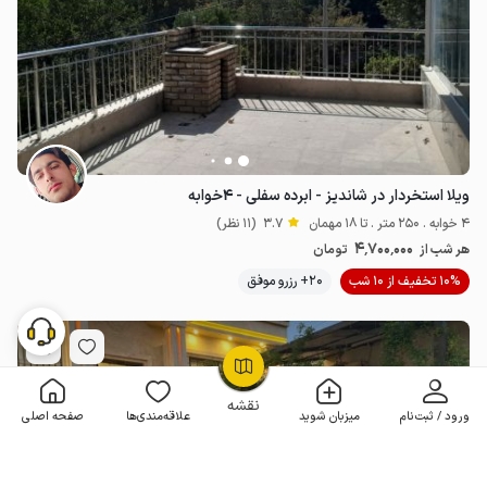
ویلا استخردار در شاندیز - ابرده سفلی - ۴خوابه
4 خوابه . 250 متر . تا 18 مهمان
3.7
(11 نظر)
4٬700٬000
هر شب از
تومان
10% تخفیف از 10 شب
20+ رزرو موفق
OpenStreetMap
©
نقشه
ورود / ثبت‌نام
میزبان شوید
علاقه‌مندی‌ها
صفحه اصلی