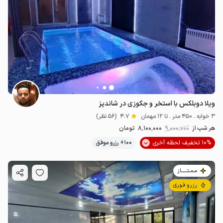
ویلا دوبلکس با استخر و جکوزی در شاندیز
3 خوابه . 450 متر . تا 12 مهمان
4.7
(56 نظر)
هر شب از
9٬000٬000
8٬100٬000
تومان
10% تخفیف لحظه آخری
100+ رزرو موفق
مـمـتــــــاز
رزرو فوری