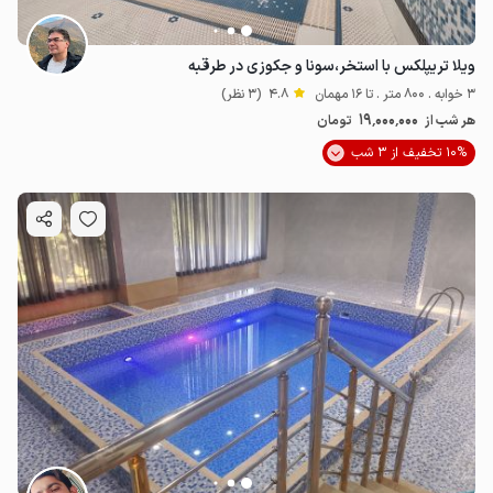
ویلا تریپلکس با استخر،‌‌سونا و جکوزی در طرقبه
3 خوابه . 800 متر . تا 16 مهمان
4.8
(3 نظر)
19٬000٬000
هر شب از
تومان
10% تخفیف از 3 شب
7.9
میلیون ت
4.5
19
میلیون ت
4.8