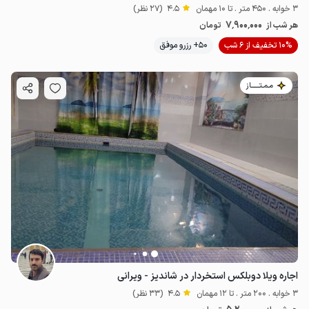
3 خوابه . 450 متر . تا 10 مهمان
4.5
(27 نظر)
7٬900٬000
هر شب از
تومان
10% تخفیف از 6 شب
50+ رزرو موفق
مـمـتــــــاز
اجاره ویلا دوبلکس استخردار در شاندیز - ویرانی
3 خوابه . 200 متر . تا 12 مهمان
4.5
(33 نظر)