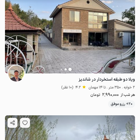
ویلا دو طبقه استخردار در شاندیز
2 خوابه . 350 متر . تا 14 مهمان
4.2
(10 نظر)
2٬990٬000
هر شب از
تومان
20+ رزرو موفق