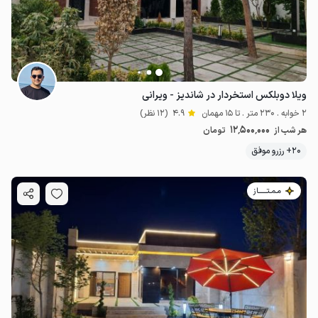
ویلا دوبلکس استخردار در شاندیز - ویرانی
2 خوابه . 230 متر . تا 15 مهمان
4.9
(12 نظر)
12٬500٬000
هر شب از
تومان
20+ رزرو موفق
مـمـتــــــاز