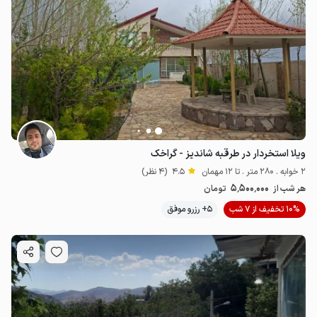
ویلا استخردار در طرقبه شاندیز - گراخک
2 خوابه . 280 متر . تا 12 مهمان
4.5
(4 نظر)
5٬500٬000
هر شب از
تومان
10% تخفیف از 7 شب
5+ رزرو موفق