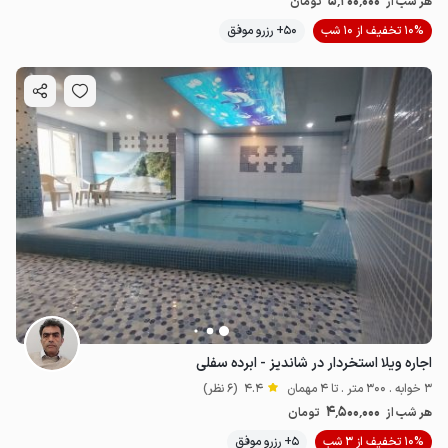
5٬200٬000
هر شب از
تومان
10% تخفیف از 10 شب
50+ رزرو موفق
اجاره ویلا استخردار در شاندیز - ابرده سفلی
3 خوابه . 300 متر . تا 4 مهمان
4.4
(6 نظر)
4٬500٬000
هر شب از
تومان
10% تخفیف از 3 شب
5+ رزرو موفق