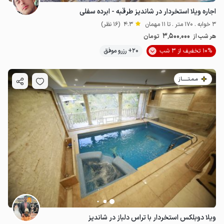
اجاره ویلا استخردار در شاندیز طرقبه - ابرده سفلی
3 خوابه . 170 متر . تا 11 مهمان
4.3
(16 نظر)
3٬500٬000
هر شب از
تومان
10% تخفیف از 3 شب
20+ رزرو موفق
مـمـتــــــاز
ویلا دوبلکس استخردار با تراس دلباز در شاندیز