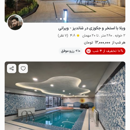
ویلا با استخر و جکوزی در شاندیز - ویرانی
2 خوابه . 280 متر . تا 20 مهمان
4.8
(7 نظر)
12٬000٬000
هر شب از
تومان
10% تخفیف از 4 شب
10+ رزرو موفق