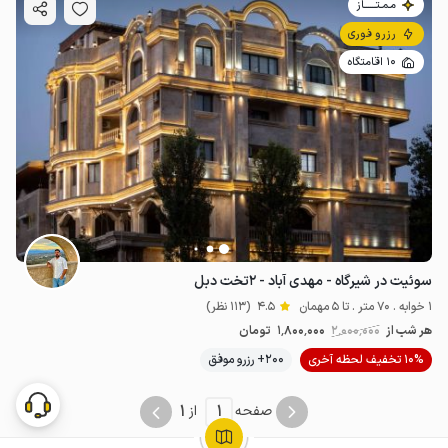
مـمـتــــــاز
رزرو فوری
10 اقامتگاه
سوئیت در شیرگاه - مهدی آباد - ۲‌تخت دبل
1 خوابه . 70 متر . تا 5 مهمان
4.5
(113 نظر)
هر شب از
2٬000٬000
1٬800٬000
تومان
10% تخفیف لحظه آخری
200+ رزرو موفق
1
1
صفحه
از