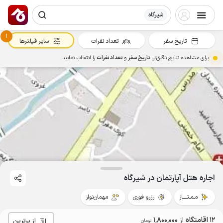
شیرگاه
1
تاریخ سفر
تعداد نفرات
سایر فیلترها
برای مشاهده نتایج دقیق‌تر،
تاریخ سفر
و
تعداد نفرات
را انتخاب نمایید
اجاره هتل آپارتمان در شیرگاه
مـمـتــــاز
رزرو فوری
مهمان‌نواز
12 اقامتگاه
از
1٬800٬000
از برترین
تومان