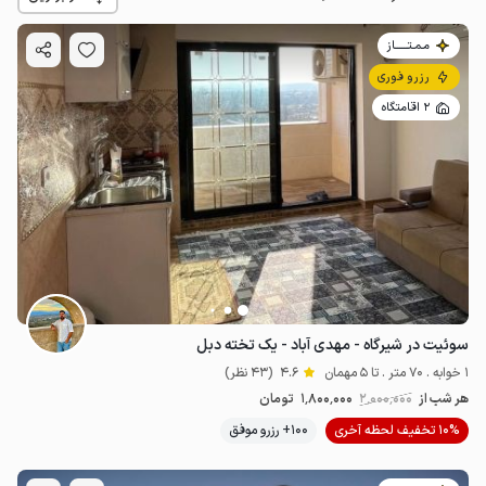
مـمـتــــــاز
رزرو فوری
2 اقامتگاه
1.8
میلیون ت
4.6
سوئیت در شیرگاه - مهدی آباد - یک تخته دبل
1 خوابه . 70 متر . تا 5 مهمان
4.6
(43 نظر)
هر شب از
2٬000٬000
1٬800٬000
تومان
10% تخفیف لحظه آخری
100+ رزرو موفق