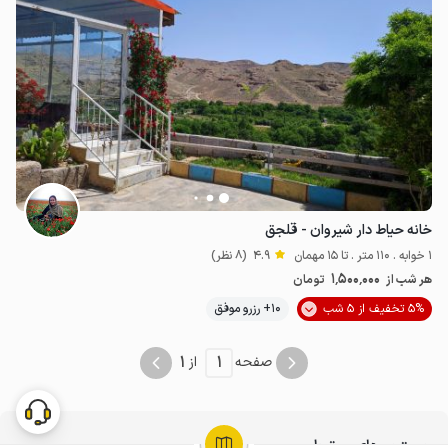
خانه حیاط دار شیروان - قلجق
1 خوابه . 110 متر . تا 15 مهمان
4.9
(8 نظر)
1٬500٬000
هر شب از
تومان
5% تخفیف از 5 شب
10+ رزرو موفق
1
1
صفحه
از
جستجوهای مرتبط