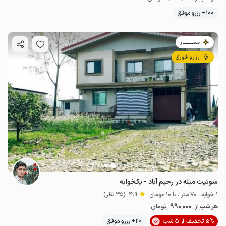
100+ رزرو موفق
مـمـتــــــاز
رزرو فوری
سوئیت مبله در رحیم آباد - یکخوابه
1 خوابه . 70 متر . تا 10 مهمان
4.9
(35 نظر)
990٬000
هر شب از
تومان
5% تخفیف از 5 شب
20+ رزرو موفق