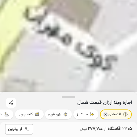
اجاره ویلا ارزان قیمت شمال
اقتصادی
مـمـتــــاز
رزرو فوری
کلبه چوبی
خو
2305 اقامتگاه
از
277٬700
از برترین
تومان