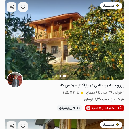
مـمـتــــــاز
رزرو خانه روستایی در بابلکنار - رئیس کلا
1 خوابه . 36 متر . تا 6 مهمان
5
(119 نظر)
1٬300٬000
هر شب از
تومان
10% تخفیف از 5 شب
100+ رزرو موفق
مـمـتــــــاز