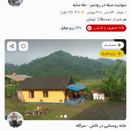
سوئیت مبله در رودسر - ماه سایه
1 خوابه . 54 متر . تا 4 مهمان
4.9
(29 نظر)
1٬150٬000
هر شب از
تومان
10% تخفیف از 5 شب
20+ رزرو موفق
مـمـتــــــاز
رزرو فوری
خانه روستایی در تالش - سراگاه