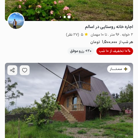
اجاره خانه روستایی در اسالم
2 خوابه . 96 متر . تا 10 مهمان
5
(27 نظر)
1٬500٬000
هر شب از
تومان
10% تخفیف از 10 شب
20+ رزرو موفق
مـمـتــــــاز