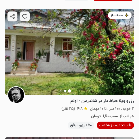
مـمـتــــــاز
رزرو ویلا حیاط دار در شاندرمن - اولم
2 خوابه . 100 متر . تا 10 مهمان
4.8
(35 نظر)
1٬500٬000
هر شب از
تومان
10% تخفیف از 15 شب
50+ رزرو موفق