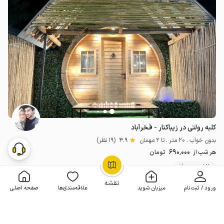
کلبه رولتی در زیباکنار - فخرآباد
بدون خواب . 20 متر . تا 2 مهمان
4.9
(19 نظر)
690٬000
هر شب از
تومان
20+ رزرو موفق
OpenStreetMap
©
نقشه
ورود / ثبت‌نام
میزبان شوید
علاقه‌مندی‌ها
صفحه اصلی
مـمـتــــــاز