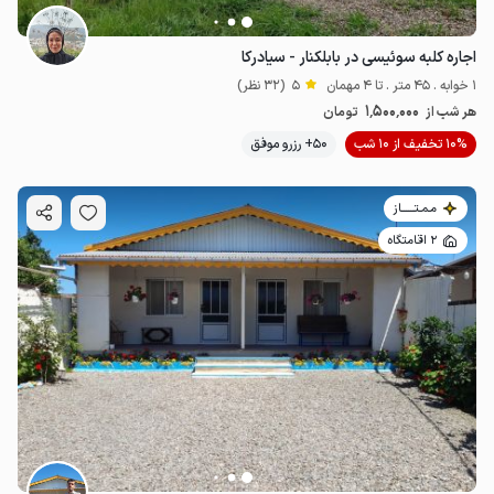
اجاره کلبه سوئیسی در بابلکنار - سیادرکا
1 خوابه . 45 متر . تا 4 مهمان
5
(32 نظر)
1٬500٬000
هر شب از
تومان
10% تخفیف از 10 شب
50+ رزرو موفق
مـمـتــــــاز
2 اقامتگاه