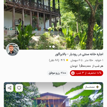
اجاره خانه سنتی در رودبار - بالابراگور
1 خوابه . 150 متر . تا 8 مهمان
4.9
(88 نظر)
1٬500٬000
هر شب از
تومان
10% تخفیف از 3 شب
100+ رزرو موفق
مـمـتــــــاز