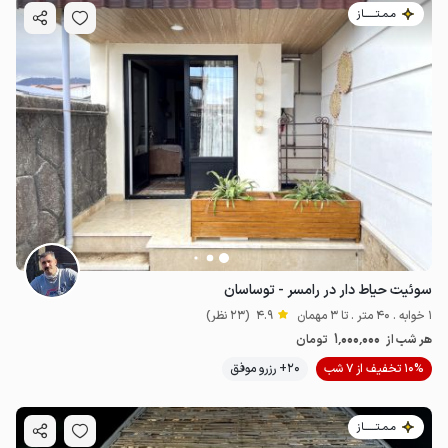
مـمـتــــــاز
سوئیت حیاط دار در رامسر - توساسان
1 خوابه . 40 متر . تا 3 مهمان
4.9
(23 نظر)
1٬000٬000
هر شب از
تومان
10% تخفیف از 7 شب
20+ رزرو موفق
مـمـتــــــاز