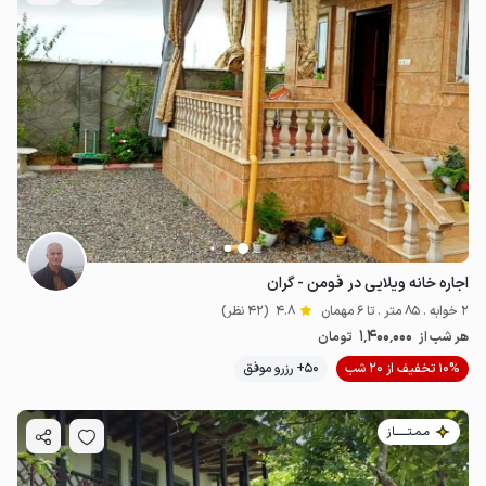
اجاره خانه ویلایی در فومن - گران
2 خوابه . 85 متر . تا 6 مهمان
4.8
(42 نظر)
1٬400٬000
هر شب از
تومان
10% تخفیف از 20 شب
50+ رزرو موفق
مـمـتــــــاز