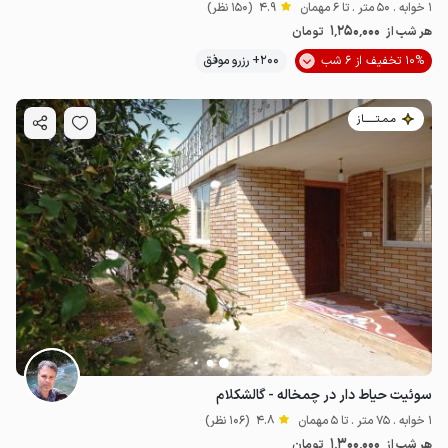
1 خوابه . 50 متر . تا 6 مهمان
4.9
(150 نظر)
1٬250٬000
هر شب از
تومان
10% تخفیف از 6 شب
200+ رزرو موفق
مـمـتــــــاز
سوئیت حیاط دار در چمخاله - گالشکلام
1 خوابه . 75 متر . تا 5 مهمان
4.8
(106 نظر)
1٬300٬000
هر شب از
تومان