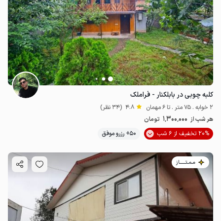
کلبه چوبی در بابلکنار - فراملک
2 خوابه . 75 متر . تا 6 مهمان
4.8
(34 نظر)
1٬300٬000
هر شب از
تومان
20% تخفیف از 6 شب
50+ رزرو موفق
مـمـتــــــاز