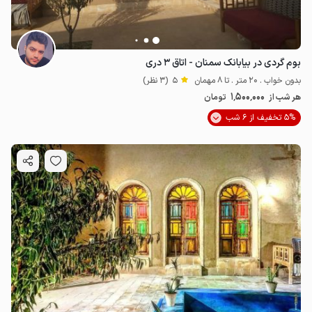
بوم گردی در بیابانک سمنان - اتاق ۳ دری
بدون خواب . 20 متر . تا 8 مهمان
5
(3 نظر)
1٬500٬000
هر شب از
تومان
5% تخفیف از 6 شب