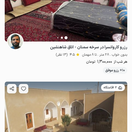
1.5
میلیون ت
4.4
رزرو کاروانسرا در سرخه سمنان - اتاق شاهنشین
بدون خواب . 28 متر . تا 8 مهمان
4.5
(13 نظر)
1٬300٬000
هر شب از
تومان
10+ رزرو موفق
2 اقامتگاه