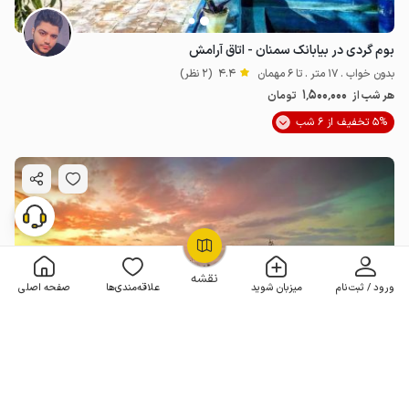
بوم گردی در بیابانک سمنان - اتاق آرامش
بدون خواب . 17 متر . تا 6 مهمان
4.4
(2 نظر)
1٬500٬000
هر شب از
تومان
5% تخفیف از 6 شب
OpenStreetMap
©
نقشه
ورود / ثبت‌نام
میزبان شوید
علاقه‌مندی‌ها
صفحه اصلی