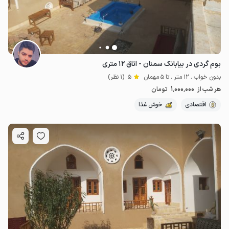
بوم گردی در بیابانک سمنان - اتاق ۱۲ متری
بدون خواب . 12 متر . تا 5 مهمان
5
(1 نظر)
1٬000٬000
هر شب از
تومان
اقتصادی
خوش غذا