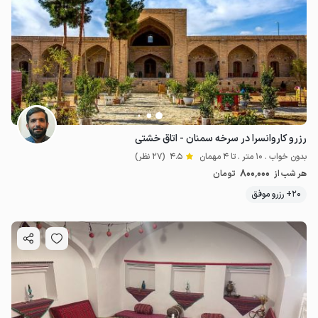
رزرو کاروانسرا در سرخه سمنان - اتاق خشتی
بدون خواب . 10 متر . تا 4 مهمان
4.5
(27 نظر)
800٬000
هر شب از
تومان
20+ رزرو موفق