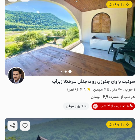
رزرو فوری
سوئیت با وان جکوزی رو به‌جنگل سرخکلا زیرآب
1 خوابه . 70 متر . تا 4 مهمان
4.8
(6 نظر)
6٬900٬000
هر شب از
تومان
10% تخفیف از 3 شب
10+ رزرو موفق
رزرو فوری