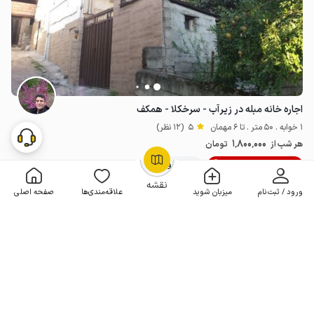
اجاره خانه مبله در زیرآب - سرخکلا - همکف
1 خوابه . 50 متر . تا 6 مهمان
5
(12 نظر)
1٬800٬000
هر شب از
تومان
5% تخفیف از 3 شب
20+ رزرو موفق
OpenStreetMap
©
نقشه
ورود / ثبت‌نام
میزبان شوید
علاقه‌مندی‌ها
صفحه اصلی