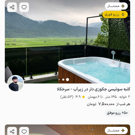
مـمـتــــــاز
رزرو فوری
2.2
میلیون ت
5
کلبه سوئیسی جکوزی دار در زیرآب - سرخکلا
2 خوابه . 145 متر . تا 6 مهمان
4.9
(53 نظر)
7٬500٬000
هر شب از
تومان
50+ رزرو موفق
مـمـتــــــاز