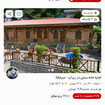
مـمـتــــــاز
3 اقامتگاه
اجاره خانه سنتی در زیرآب - سرخکلا
1 خوابه . 160 متر . تا 4 مهمان
5
(152 نظر)
2٬200٬000
هر شب از
تومان
20% تخفیف از 10 شب
200+ رزرو موفق