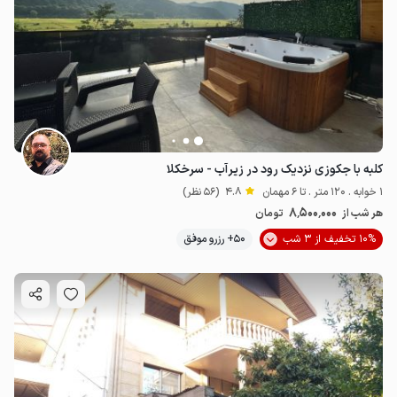
کلبه‌ با جکوزی نزدیک رود در زیرآب - سرخکلا
1 خوابه . 120 متر . تا 6 مهمان
4.8
(56 نظر)
8٬500٬000
هر شب از
تومان
10% تخفیف از 3 شب
50+ رزرو موفق