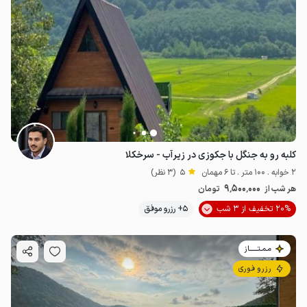
کلبه رو به جنگل با جکوزی در زیرآب - سرخکلا
2 خوابه . 100 متر . تا 6 مهمان
5
(3 نظر)
9٬500٬000
هر شب از
تومان
20% تخفیف از 3 شب
5+ رزرو موفق
مـمـتــــــاز
رزرو فوری