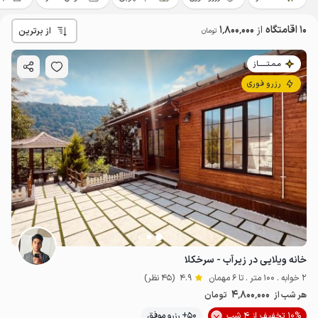
10 اقامتگاه
از
1٬800٬000
از برترین
تومان
مـمـتــــــاز
رزرو فوری
خانه ویلایی در زیرآب - سرخکلا
2 خوابه . 100 متر . تا 6 مهمان
4.9
(45 نظر)
4٬800٬000
هر شب از
تومان
10% تخفیف از 4 شب
50+ رزرو موفق