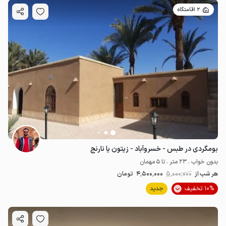
2 اقامتگاه
2.6
میلیون ت
4.2
560٬000
ت
5
بومگردی در طبس - خسروآباد - زیتون یا نارنج
بدون خواب . 23 متر . تا 5 مهمان
هر شب از
5٬000٬000
4٬500٬000
تومان
10% تخفیف
جدید