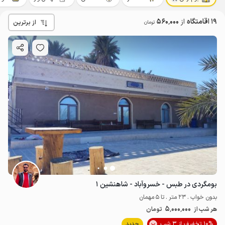
19 اقامتگاه
از
560٬000
از برترین
تومان
بومگردی در طبس - خسروآباد - شاهنشین ۱
بدون خواب . 23 متر . تا 5 مهمان
5٬000٬000
هر شب از
تومان
10% تخفیف از 3 شب
جدید