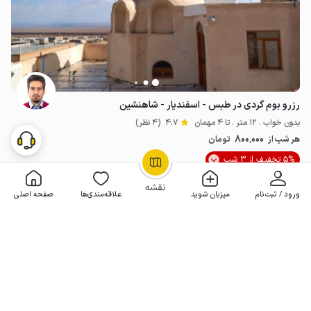
رزرو بوم گردی در طبس - اسفندیار - شاهنشین
بدون خواب . 12 متر . تا 4 مهمان
4.7
(4 نظر)
800٬000
هر شب از
تومان
5% تخفیف از 3 شب
OpenStreetMap
©
نقشه
ورود / ثبت‌نام
میزبان شوید
علاقه‌مندی‌ها
صفحه اصلی
10 اقامتگاه