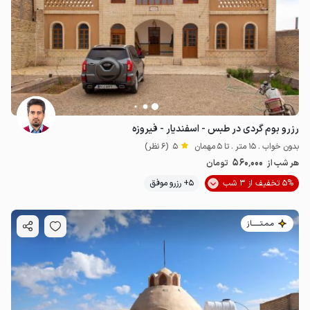
رزرو بوم گردی در طبس - اسفندیار - فیروزه
بدون خواب . 15 متر . تا 5 مهمان
5
(6 نظر)
560٬000
هر شب از
تومان
5% تخفیف از 3 شب
5+ رزرو موفق
مـمـتــــــاز