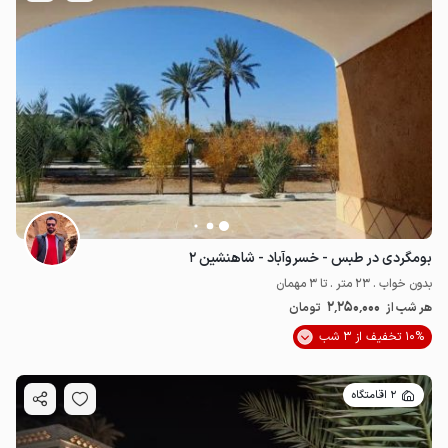
بومگردی در طبس - خسروآباد - شاهنشین ۲
بدون خواب . 23 متر . تا 3 مهمان
2٬250٬000
هر شب از
تومان
10% تخفیف از 3 شب
2 اقامتگاه