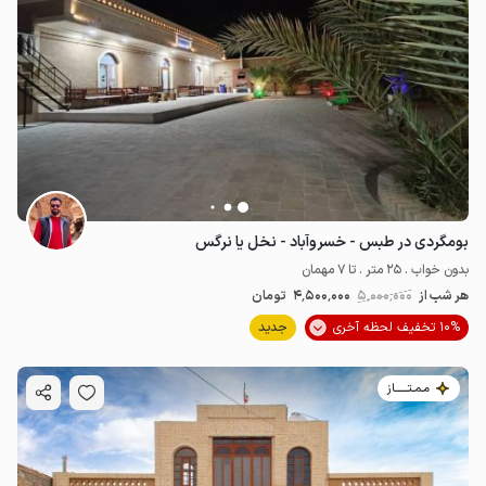
بومگردی در طبس - خسروآباد - نخل یا نرگس
بدون خواب . 25 متر . تا 7 مهمان
هر شب از
5٬000٬000
4٬500٬000
تومان
10% تخفیف لحظه آخری
جدید
مـمـتــــــاز