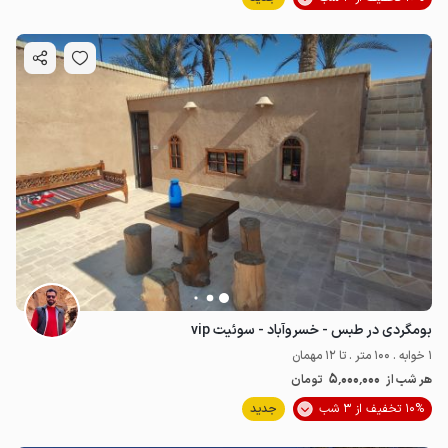
بومگردی در طبس - خسروآباد - سوئیت vip
1 خوابه . 100 متر . تا 12 مهمان
5٬000٬000
هر شب از
تومان
10% تخفیف از 3 شب
جدید