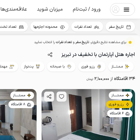
ورود / ثبت‌نام
میزبان شوید
علاقه‌مندی‌ها
تاریخ سفر
تعداد نفرات
محدوده اجاره‌بها
تعداد تخت 
برای مشاهده نتایج دقیق‌تر،
تاریخ سفر
و
تعداد نفرات
را انتخاب نمایید
اجاره هتل آپارتمان با تخفیف در تبریز
مـمـتــــاز
رزرو فوری
با صبحانه
پت‌نواز
مهمان
34 اقامتگاه
از
2٬100٬000
تومان
مـمـتــــــاز
مـمـتــــــاز
رزرو فوری
8 اقامتگاه
6 اقامتگاه