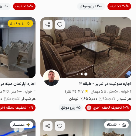
موقعیت در نقشه
30% تخفیف
200+ رزرو موفق
10% تخفیف
10+ رزرو موفق
رزرو فوری
اجاره سوئیت در تبریز - طبقه ۳
اجاره آپارتمان مبله در
1 خوابه . 50 متر . تا 5 مهمان
4.7
(4 نظر)
2 خوابه . 100 متر . تا 4 مهمان
هر شب از
2٬950٬000
2٬655٬000
تومان
هر شب از
2٬500٬000
00
موقعیت در نقشه
10% تخفیف لحظه آخری
5+ رزرو موفق
10% تخفیف لحظه آخری
2 اقامتگاه
مـمـتــــــاز