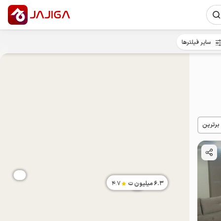
سایر فیلترها
 برترین
6.3
میلیون ت
4.7