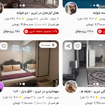
سه خوابه
هتل آپارتمان در تبریز - دو خوابه
4.7
(114 نظر)
2 خوابه . 150 متر . تا 6 مهمان
4.8
(34 نظر)
6٬300٬0
تومان
هر شب از
5٬000٬000
4٬500٬000
تومان
موقعیت در نقشه
200+ رزرو موفق
10% تخفیف لحظه آخری
50+ رزرو موفق
مـمـتــــــاز
خانه مبله نزدیک ائل گلی تبریز - طبقه همکف
مهمانپذیر در تبریز - اتاق دبل - ۱۰۷
4.7
(11 نظر)
بدون خواب . 12 متر . تا 2 مهمان
4.8
(10 نظر)
2٬970٬00
تومان
هر شب از
3٬500٬000
2٬100٬000
تومان