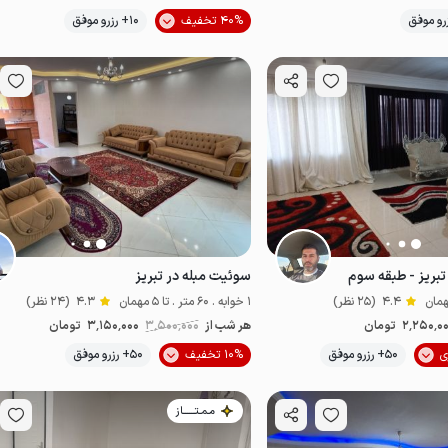
موقعیت در نقشه
40% تخفیف
10+ رزرو موفق
 تبریز - طبقه سوم
سوئیت مبله در تبریز
4.4
(25 نظر)
1 خوابه . 60 متر . تا 5 مهمان
4.3
(24 نظر)
2٬250٬0
تومان
هر شب از
3٬500٬000
3٬150٬000
تومان
موقعیت در نقشه
50+ رزرو موفق
10% تخفیف
50+ رزرو موفق
مـمـتــــــاز