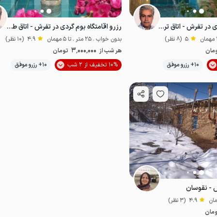
رزرو اقامتگاه بوم گردی در تفرش - اتاق ترنج
رزرو اقامتگاه بوم گردی در تفرش - اتاق طلوع
5
(8 نظر)
بدون خواب . 25 متر . تا 5 مهمان
4.9
(10 نظر)
3٬000٬000
مان
هر شب از
تومان
موقعیت در نقشه
10+ رزرو موفق
10% تخفیف از 2 شب
10+ رزرو موفق
 - نقوسان
4.9
(3 نظر)
مان