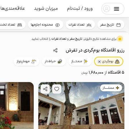
ورود / ثبت‌نام
میزبان شوید
علاقه‌مندی‌ها
تاریخ سفر
تعداد نفرات
محدوده اجاره‌بها
تعداد تخت 
برای مشاهده نتایج دقیق‌تر،
تاریخ سفر
و
تعداد نفرات
را انتخاب نمایید
رزرو اقامتگاه بوم‌گردی در تفرش
بوم‌گردی
مـمـتــــاز
حیاط‌دار
مهمان‌نواز
5 اقامتگاه
از
1٬680٬000
تومان
مـمـتــــــاز