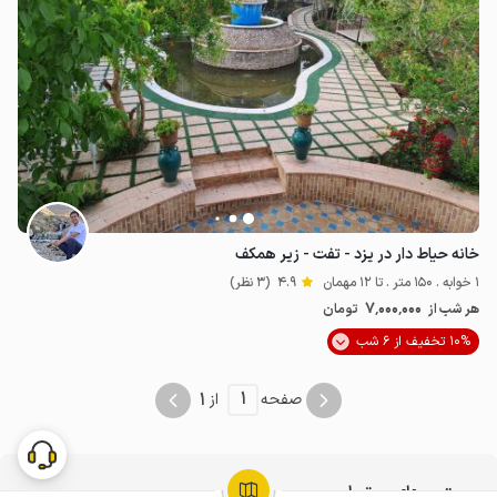
7
میلیون ت
4.9
خانه حیاط دار در یزد - تفت - زیر همکف
1 خوابه . 150 متر . تا 12 مهمان
4.9
(3 نظر)
7٬000٬000
هر شب از
تومان
10% تخفیف از 6 شب
1
1
صفحه
از
جستجوهای مرتبط