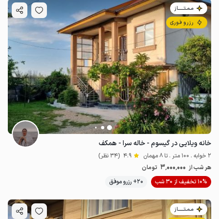
مـمـتــــــاز
رزرو فوری
خانه ویلایی در گیسوم - خاله سرا - همکف
2 خوابه . 100 متر . تا 8 مهمان
4.9
(34 نظر)
3٬000٬000
هر شب از
تومان
10% تخفیف از 30 شب
20+ رزرو موفق
مـمـتــــــاز