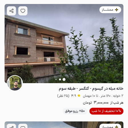
مـمـتــــــاز
خانه مبله در گیسوم - گتگسر - طبقه سوم
2 خوابه . 160 متر . تا 10 مهمان
4.9
(25 نظر)
3٬000٬000
هر شب از
تومان
10% تخفیف از 10 شب
50+ رزرو موفق
مـمـتــــــاز