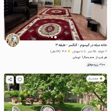
خانه مبله در گیسوم - گتگسر - طبقه ۳
2 خوابه . 85 متر . تا 10 مهمان
4.7
(66 نظر)
1٬800٬000
هر شب از
تومان
100+ رزرو موفق
مـمـتــــــاز