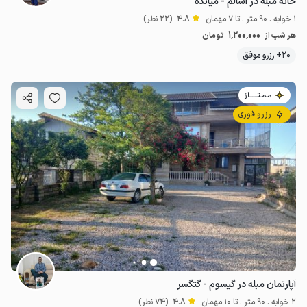
خانه مبله در اسالم - میانده
1 خوابه . 90 متر . تا 7 مهمان
4.8
(22 نظر)
1٬200٬000
هر شب از
تومان
20+ رزرو موفق
مـمـتــــــاز
رزرو فوری
آپارتمان مبله در گیسوم - گتگسر
2 خوابه . 90 متر . تا 10 مهمان
4.8
(74 نظر)