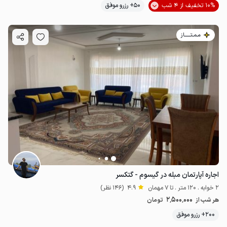
10% تخفیف از 4 شب
50+ رزرو موفق
مـمـتــــــاز
اجاره آپارتمان مبله در گیسوم - گتکسر
2 خوابه . 120 متر . تا 7 مهمان
4.9
(146 نظر)
2٬500٬000
هر شب از
تومان
200+ رزرو موفق