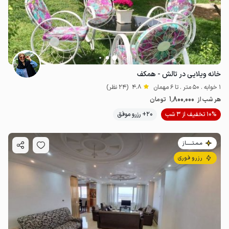
خانه ویلایی در تالش - همکف
1 خوابه . 50 متر . تا 6 مهمان
4.8
(24 نظر)
1٬800٬000
هر شب از
تومان
10% تخفیف از 3 شب
20+ رزرو موفق
مـمـتــــــاز
رزرو فوری
2.8
میلیون ت
4.6