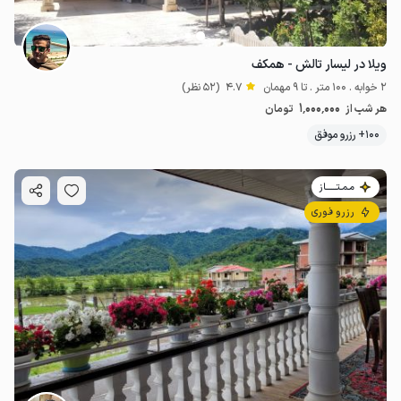
ویلا در لیسار تالش - همکف
2 خوابه . 100 متر . تا 9 مهمان
4.7
(52 نظر)
1٬000٬000
هر شب از
تومان
100+ رزرو موفق
مـمـتــــــاز
رزرو فوری