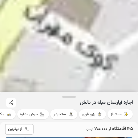
اجاره آپارتمان مبله در تالش
مـمـتــــاز
رزرو فوری
استخردار
خوش منظره
جکو
125 اقامتگاه
از
700٬000
از برترین
تومان