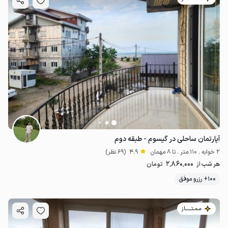
آپارتمان ساحلی در گیسوم - طبقه دوم
2 خوابه . 110 متر . تا 8 مهمان
4.9
(69 نظر)
2٬860٬000
هر شب از
تومان
100+ رزرو موفق
مـمـتــــــاز