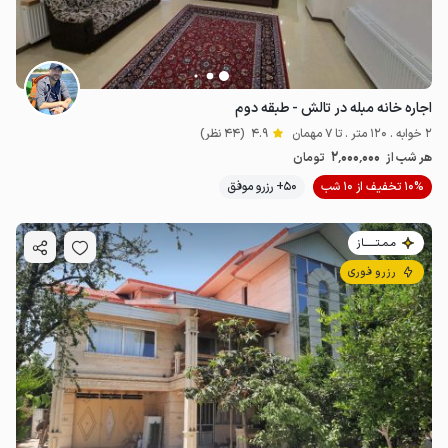
اجاره خانه مبله در تالش - طبقه دوم
2 خوابه . 120 متر . تا 7 مهمان
4.9
(44 نظر)
2٬000٬000
هر شب از
تومان
10% تخفیف از 10 شب
50+ رزرو موفق
مـمـتــــــاز
رزرو فوری