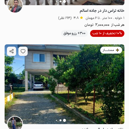
خانه تراس دار در جاده اسالم
1 خوابه . 100 متر . تا 6 مهمان
4.8
(194 نظر)
2٬000٬000
هر شب از
تومان
10% تخفیف از 10 شب
300+ رزرو موفق
مـمـتــــــاز