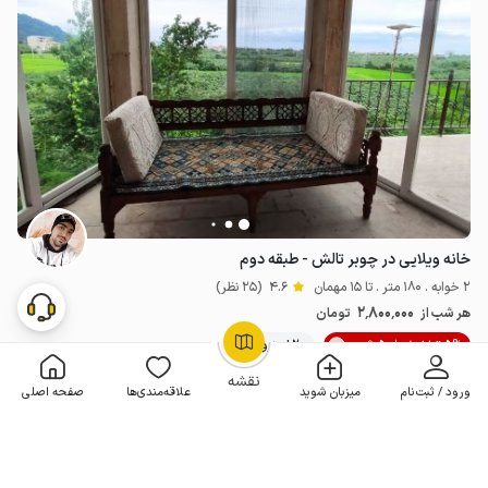
خانه ویلایی در چوبر تالش - طبقه دوم
2 خوابه . 180 متر . تا 15 مهمان
4.6
(25 نظر)
2٬800٬000
هر شب از
تومان
5% تخفیف از 5 شب
20+ رزرو موفق
OpenStreetMap
©
نقشه
ورود / ثبت‌نام
میزبان شوید
علاقه‌مندی‌ها
صفحه اصلی
مـمـتــــــاز