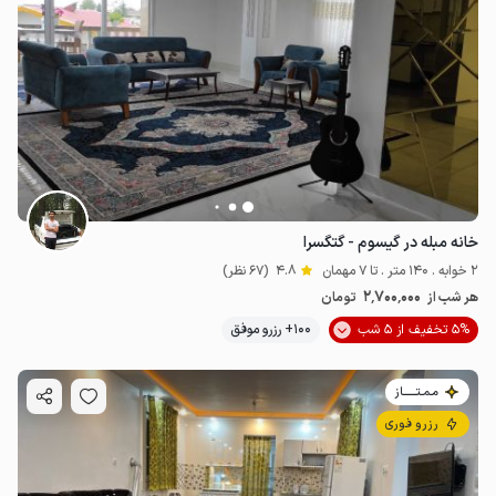
خانه مبله در گیسوم - گتگسرا
2 خوابه . 140 متر . تا 7 مهمان
4.8
(67 نظر)
2٬700٬000
هر شب از
تومان
5% تخفیف از 5 شب
100+ رزرو موفق
مـمـتــــــاز
رزرو فوری