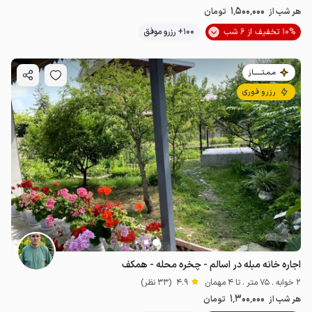
1٬500٬000
هر شب از
تومان
10% تخفیف از 6 شب
100+ رزرو موفق
مـمـتــــــاز
رزرو فوری
اجاره خانه مبله در اسالم - چخره محله - همکف
2 خوابه . 75 متر . تا 4 مهمان
4.9
(33 نظر)
1٬300٬000
هر شب از
تومان