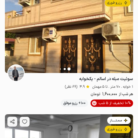
رزرو فوری
سوئیت مبله در اسالم - یکخوابه
1 خوابه . 70 متر . تا 5 مهمان
4.9
(89 نظر)
1٬600٬000
هر شب از
تومان
10% تخفیف از 5 شب
100+ رزرو موفق
مـمـتــــــاز
رزرو فوری