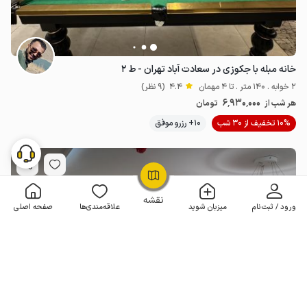
خانه مبله با جکوزی در سعادت آباد تهران - ط ۲
2 خوابه . 140 متر . تا 4 مهمان
4.4
(9 نظر)
6٬930٬000
هر شب از
تومان
10% تخفیف از 30 شب
10+ رزرو موفق
OpenStreetMap
©
نقشه
ورود / ثبت‌نام
میزبان شوید
علاقه‌مندی‌ها
صفحه اصلی