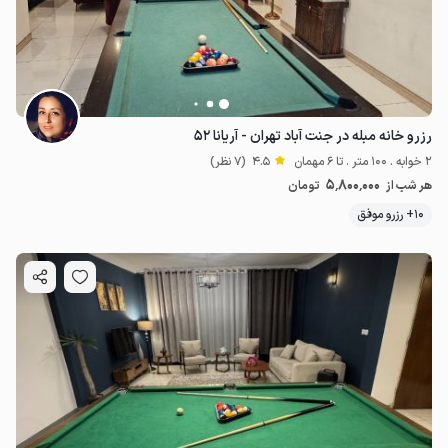
رزرو خانه مبله در جنت آباد تهران - آریانا ۵۲
2 خوابه . 100 متر . تا 6 مهمان
4.5
(7 نظر)
5٬800٬000
هر شب از
تومان
10+ رزرو موفق