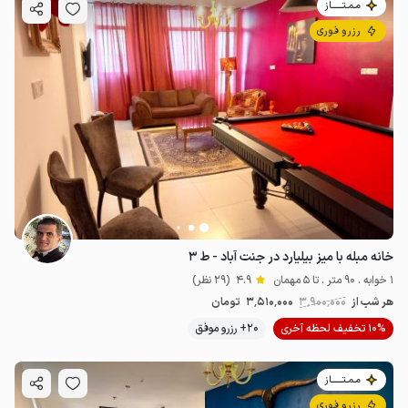
مـمـتــــــاز
رزرو فوری
خانه مبله با میز بیلیارد در جنت آباد - ط ۳
1 خوابه . 90 متر . تا 5 مهمان
4.9
(29 نظر)
هر شب از
3٬900٬000
3٬510٬000
تومان
10% تخفیف لحظه آخری
20+ رزرو موفق
مـمـتــــــاز
رزرو فوری