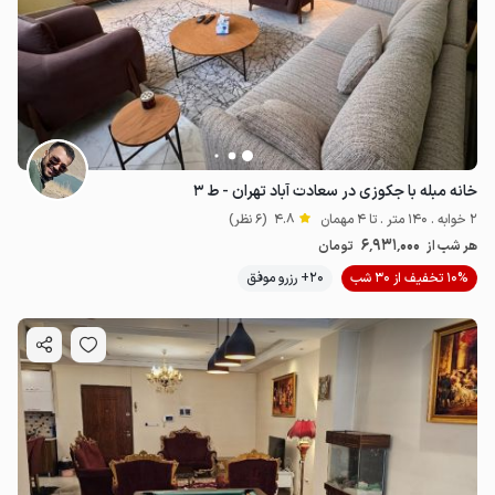
خانه مبله با جکوزی در سعادت آباد تهران - ط ۳
2 خوابه . 140 متر . تا 4 مهمان
4.8
(6 نظر)
6٬931٬000
هر شب از
تومان
10% تخفیف از 30 شب
20+ رزرو موفق