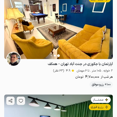
آپارتمان با جکوزی در جنت آباد تهران - همکف
2 خوابه . 105 متر . تا 6 مهمان
4.9
(63 نظر)
4٬700٬000
هر شب از
تومان
100+ رزرو موفق
15
میلیون ت
5
مـمـتــــــاز
رزرو فوری