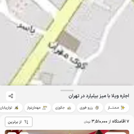
اجاره ویلا با میز بیلیارد در تهران
مـمـتــــاز
رزرو فوری
جکوزی
مهمان‌نواز
توان‌یابان
7 اقامتگاه
از
3٬510٬000
از برترین
تومان