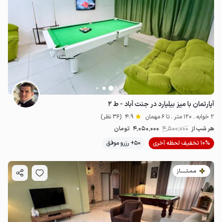
آپارتمان با میز بیلیارد در جنت آباد - ط ۲
2 خوابه . 120 متر . تا 6 مهمان
4.9
(36 نظر)
هر شب از
4٬500٬000
4٬050٬000
تومان
10% تخفیف لحظه آخری
50+ رزرو موفق
مـمـتــــــاز