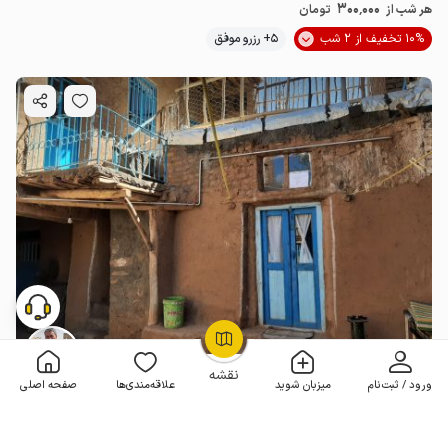
300٬000
هر شب از
تومان
10% تخفیف از 2 شب
5+ رزرو موفق
OpenStreetMap
©
اقامتگاه بوم گردی در نسر تربت حیدریه - زنبق
نقشه
ورود / ثبت‌نام
میزبان شوید
علاقه‌مندی‌ها
صفحه اصلی
بدون خواب . 12 متر . تا 5 مهمان
4.4
(3 نظر)
300٬000
هر شب از
تومان