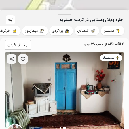
اجاره ویلا روستایی در تربت حیدریه
مـمـتــــاز
اقتصادی
بوم‌گردی
مهمان‌نواز
خوش‌غذ
4 اقامتگاه
از
300٬000
از برترین
تومان
مـمـتــــــاز