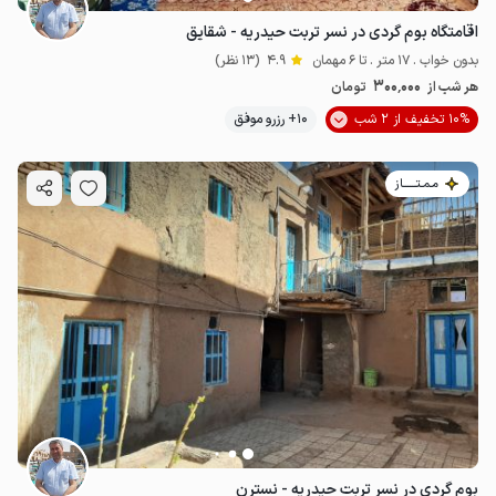
اقامتگاه بوم گردی در نسر تربت حیدریه - شقایق
بدون خواب . 17 متر . تا 6 مهمان
4.9
(13 نظر)
300٬000
هر شب از
تومان
10% تخفیف از 2 شب
10+ رزرو موفق
مـمـتــــــاز
300٬000
ت
4.4
بوم گردی در نسر تربت حیدریه - نسترن