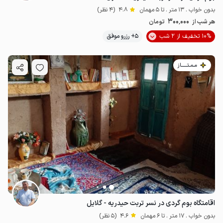
بدون خواب . 13 متر . تا 5 مهمان
4.8
(4 نظر)
300٬000
هر شب از
تومان
10% تخفیف از 2 شب
5+ رزرو موفق
مـمـتــــــاز
اقامتگاه بوم گردی در نسر تربت حیدریه - گلایل
بدون خواب . 17 متر . تا 6 مهمان
4.6
(5 نظر)