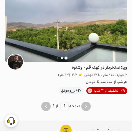
ویلا استخردار در کهک قم - وشنوه
2 خوابه . 200 متر . تا 12 مهمان
4.2
(13 نظر)
5٬000٬000
هر شب از
تومان
10% تخفیف از 3 شب
20+ رزرو موفق
1
1
صفحه
از
جستجوهای مرتبط