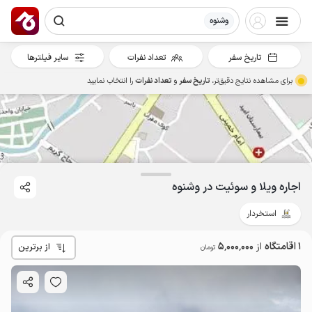
وشنوه
تاریخ سفر
تعداد نفرات
سایر فیلترها
برای مشاهده نتایج دقیق‌تر،
تاریخ سفر
و
تعداد نفرات
را انتخاب نمایید
اجاره ویلا و سوئیت در وشنوه
استخردار
5
میلیون ت
4.2
1 اقامتگاه
از
5٬000٬000
از برترین
تومان