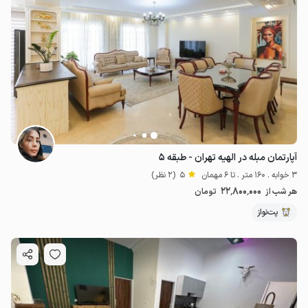
آپارتمان مبله در الهیه تهران - طبقه ۵
3 خوابه . 160 متر . تا 6 مهمان
5
(2 نظر)
22٬800٬000
هر شب از
تومان
پت‌نواز