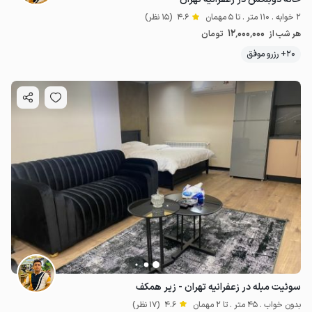
2 خوابه . 110 متر . تا 5 مهمان
4.6
(15 نظر)
12٬000٬000
هر شب از
تومان
20+ رزرو موفق
سوئیت مبله در زعفرانیه تهران - زیر همکف
بدون خواب . 45 متر . تا 2 مهمان
4.6
(17 نظر)