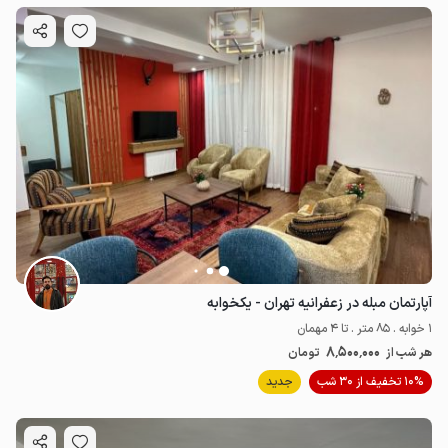
آپارتمان مبله در زعفرانیه تهران - یکخوابه
1 خوابه . 85 متر . تا 4 مهمان
8٬500٬000
هر شب از
تومان
10% تخفیف از 30 شب
جدید