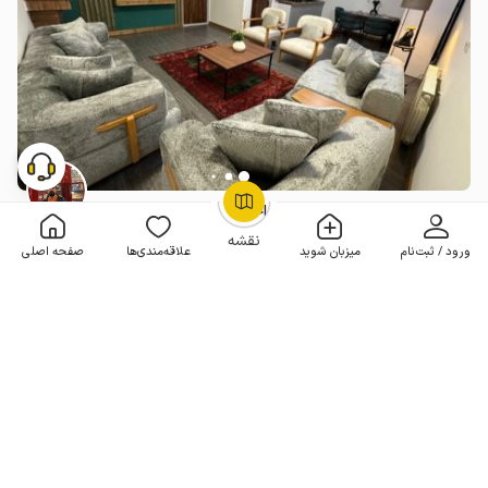
آپارتمان مبله در زعفرانیه تهران - واحد ۱۲
OpenStreetMap
©
2 خوابه . 85 متر . تا 6 مهمان
نقشه
ورود / ثبت‌نام
میزبان شوید
علاقه‌مندی‌ها
صفحه اصلی
8٬500٬000
هر شب از
تومان
10% تخفیف از 30 شب
جدید
3 اقامتگاه