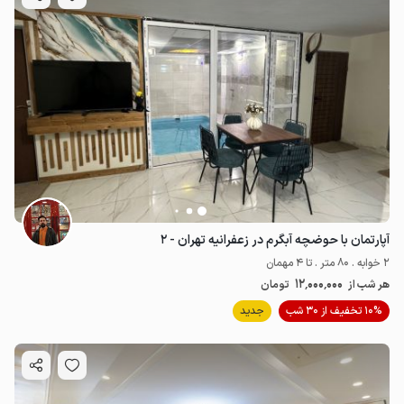
آپارتمان با حوضچه آبگرم در زعفرانیه تهران - ۲
2 خوابه . 80 متر . تا 4 مهمان
12٬000٬000
هر شب از
تومان
10% تخفیف از 30 شب
جدید