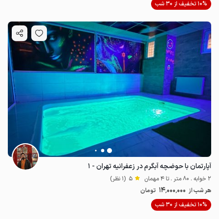
10% تخفیف از 30 شب
آپارتمان با حوضچه آبگرم در زعفرانیه تهران - ۱
2 خوابه . 80 متر . تا 4 مهمان
5
(1 نظر)
14٬000٬000
هر شب از
تومان
10% تخفیف از 30 شب