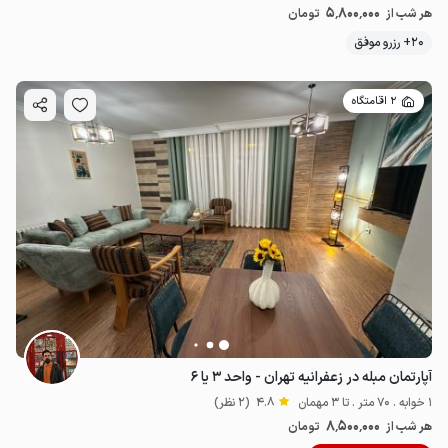
5٬800٬000
هر شب از
تومان
20+ رزرو موفق
2 اقامتگاه
22.8
میلیون ت
5
آپارتمان مبله در زعفرانیه تهران - واحد ۳ یا ۶
1 خوابه . 70 متر . تا 3 مهمان
4.8
(2 نظر)
8٬500٬000
هر شب از
تومان