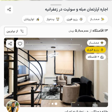
اجاره آپارتمان مبله و سوئیت در زعفرانیه
مـمـتــــاز
رزرو فوری
پت‌نواز
توان‌یابان
13 اقامتگاه
از
5٬800٬000
از برترین
تومان
مـمـتــــــاز
رزرو فوری
2 اقامتگاه
خانه دوبلکس در زعفرانیه تهران