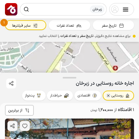
زبرخان
1
تاریخ سفر
تعداد نفرات
سایر فیلترها
برای مشاهده نتایج دقیق‌تر،
تاریخ سفر
و
تعداد نفرات
را انتخاب نمایید
اجاره خانه روستایی در زبرخان
روستایی
اقتصادی
حیاط‌دار
پت‌نواز
1 اقامتگاه
از
1٬200٬000
از برترین
تومان