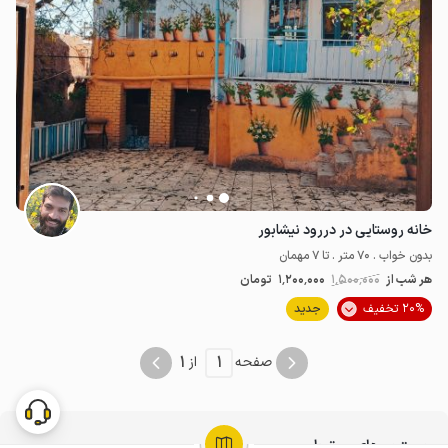
خانه روستایی در دررود نیشابور
بدون خواب . 70 متر . تا 7 مهمان
هر شب از
1٬500٬000
1٬200٬000
تومان
20% تخفیف
جدید
1
1
صفحه
از
جستجوهای مرتبط