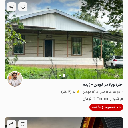
اجاره ویلا در فومن - زیده
2 خوابه . 105 متر . تا 12 مهمان
5
(4 نظر)
2٬300٬000
هر شب از
تومان
10% تخفیف از 10 شب