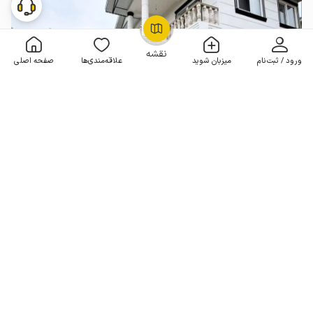
OpenStreetMap
©
نقشه
ورود / ثبت‌نام
میزبان شوید
علاقه‌مندی‌ها
صفحه اصلی
ویلا دوبلکس در فومن - زیده پایین
2 خوابه . 150 متر . تا 10 مهمان
4.7
(3 نظر)
3٬000٬000
هر شب از
تومان
10% تخفیف از 4 شب
5+ رزرو موفق
1
1
صفحه
از
جستجوهای مرتبط