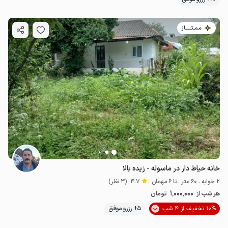
مـمـتــــــاز
خانه حیاط دار در ماسوله - زیده بالا
2 خوابه . 60 متر . تا 6 مهمان
4.7
(3 نظر)
1٬000٬000
هر شب از
تومان
10% تخفیف از 4 شب
5+ رزرو موفق