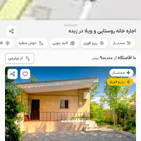
اجاره خانه روستایی و ویلا در زیده
مـمـتــــاز
رزرو فوری
کلبه چوبی
خوش منظره
اق
10 اقامتگاه
از
900٬000
از برترین
تومان
مـمـتــــــاز
رزرو فوری