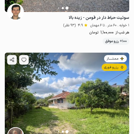
سوئیت حیاط دار در فومن - زیده بالا
1 خوابه . 60 متر . تا 6 مهمان
4.9
(93 نظر)
1٬100٬000
هر شب از
تومان
100+ رزرو موفق
مـمـتــــــاز
رزرو فوری