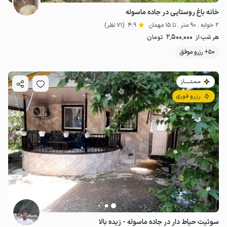
خانه باغ روستایی در جاده ماسوله
2 خوابه . 90 متر . تا 15 مهمان
4.9
(71 نظر)
2٬500٬000
هر شب از
تومان
50+ رزرو موفق
مـمـتــــــاز
رزرو فوری
سوئیت حیاط دار در جاده ماسوله - زیده بالا