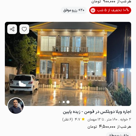
900٬000
هر شب از
تومان
10% تخفیف از 5 شب
20+ رزرو موفق
اجاره ویلا دوبلکس در فومن - زیده پایین
2 خوابه . 180 متر . تا 12 مهمان
4.7
(6 نظر)
4٬500٬000
هر شب از
تومان
10+ رزرو موفق