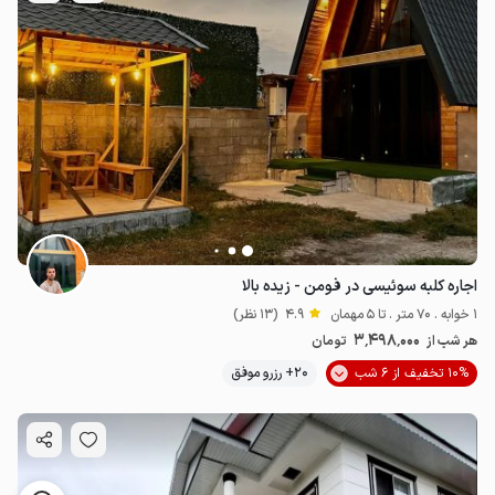
اجاره کلبه سوئیسی در فومن - زیده بالا
1 خوابه . 70 متر . تا 5 مهمان
4.9
(13 نظر)
3٬498٬000
هر شب از
تومان
10% تخفیف از 6 شب
20+ رزرو موفق