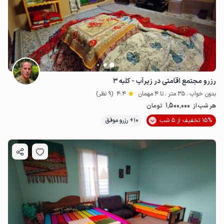
رزرو مجتمع اقامتی در زیرآب - کلبه ۳
3.5
میلیون ت
4.7
بدون خواب . 35 متر . تا 4 مهمان
4.4
(9 نظر)
1٬500٬000
هر شب از
تومان
15% تخفیف از 5 شب
10+ رزرو موفق