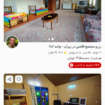
رزرو مجتمع اقامتی در زیرآب - واحد ۲۰۲
2 خوابه . 85 متر . تا 10 مهمان
4.7
(4 نظر)
3٬500٬000
هر شب از
تومان
15% تخفیف از 5 شب