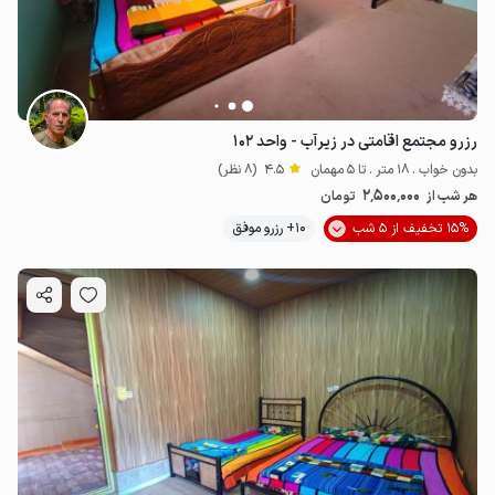
رزرو مجتمع اقامتی در زیرآب - واحد ۱۰۲
بدون خواب . 18 متر . تا 5 مهمان
4.5
(8 نظر)
2٬500٬000
هر شب از
تومان
15% تخفیف از 5 شب
10+ رزرو موفق