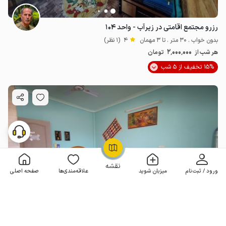
رزرو مجتمع اقامتی در زیرآب - واحد ۱۰۴
بدون خواب . 30 متر . تا 3 مهمان
4
(1 نظر)
2٬000٬000
هر شب از
تومان
15% تخفیف از 5 شب
OpenStreetMap
©
نقشه
ورود / ثبت‌نام
میزبان شوید
علاقه‌مندی‌ها
صفحه اصلی