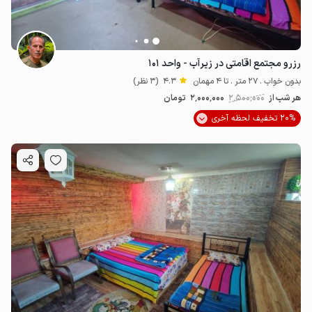
رزرو مجتمع اقامتی در زیرآب - واحد ۱۰۱
بدون خواب . 27 متر . تا 4 مهمان
4.3
(3 نظر)
هر شب از
2٬500٬000
2٬000٬000
تومان
20% تخفیف لحظه آخری