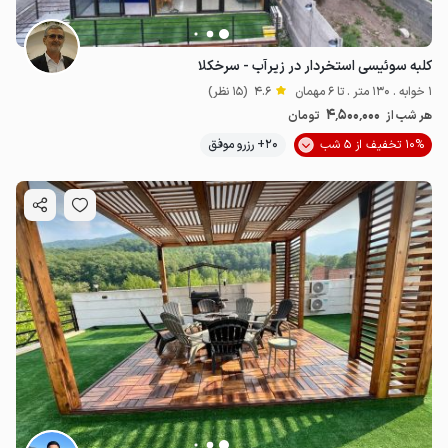
کلبه سوئیسی استخردار در زیرآب - سرخکلا
1 خوابه . 130 متر . تا 6 مهمان
4.6
(15 نظر)
4٬500٬000
هر شب از
تومان
10% تخفیف از 5 شب
20+ رزرو موفق