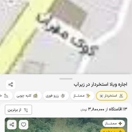
اجاره ویلا استخردار در زیرآب
استخردار
مـمـتــــاز
رزرو فوری
کلبه چوبی
خو
13 اقامتگاه
از
3٬800٬000
از برترین
تومان
مـمـتــــــاز