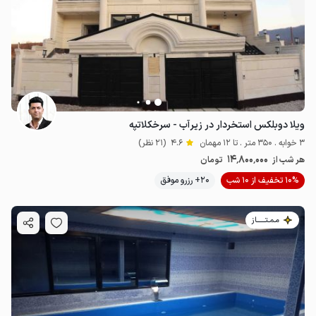
ویلا دوبلکس استخردار در زیرآب - سرخکلاتپه
3 خوابه . 350 متر . تا 12 مهمان
4.6
(21 نظر)
14٬800٬000
هر شب از
تومان
10% تخفیف از 10 شب
20+ رزرو موفق
مـمـتــــــاز