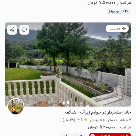
7٬500٬000
هر شب از
تومان
20+ رزرو موفق
مـمـتــــــاز
خانه استخردار در جوارم زیرآب - همکف
2 خوابه . 70 متر . تا 8 مهمان
4.8
(29 نظر)
5٬200٬000
هر شب از
تومان