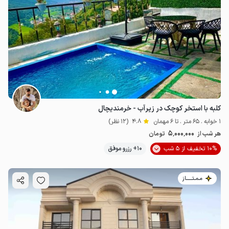
کلبه با استخر کوچک در زیرآب - خرمندیچال
1 خوابه . 65 متر . تا 6 مهمان
4.8
(12 نظر)
5٬000٬000
هر شب از
تومان
10% تخفیف از 5 شب
10+ رزرو موفق
مـمـتــــــاز