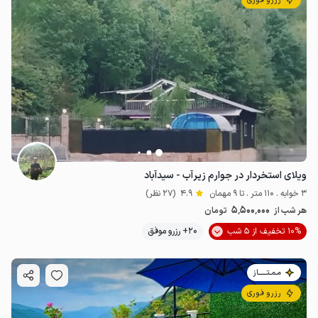
رزرو فوری
ویلای استخردار در جوارم زیرآب - سیدآباد
3 خوابه . 110 متر . تا 9 مهمان
4.9
(27 نظر)
5٬500٬000
هر شب از
تومان
10% تخفیف از 5 شب
20+ رزرو موفق
مـمـتــــــاز
رزرو فوری