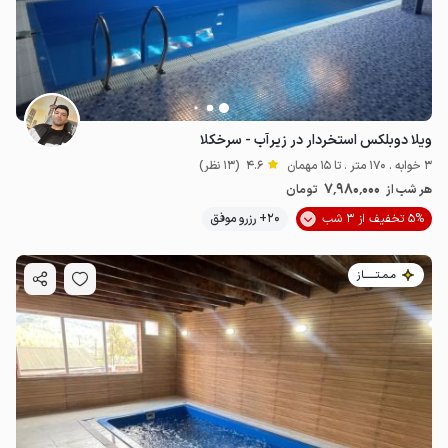
5
میلیون ت
4.8
ویلا دوبلکس استخردار در زیرآب - سرخکلا
3 خوابه . 170 متر . تا 15 مهمان
4.6
(13 نظر)
7٬980٬000
هر شب از
تومان
5% تخفیف از 3 شب
20+ رزرو موفق
مـمـتــــــاز