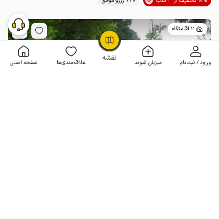
10% تخفیف از 3 شب
20+ رزرو موفق
2 اقامتگاه
OpenStreetMap
©
نقشه
ورود / ثبت‌نام
میزبان شوید
علاقه‌مندی‌ها
صفحه اصلی
ویلا دوبلکس استخردار در جوارم زیرآب
2 خوابه . 120 متر . تا 8 مهمان
4.4
(106 نظر)
4٬600٬000
هر شب از
تومان
200+ رزرو موفق