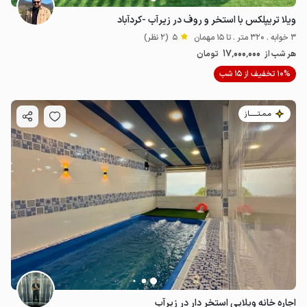
ویلا تریپلکس با استخر و روف در زیرآب -کردآباد
3 خوابه . 320 متر . تا 15 مهمان
5
(2 نظر)
17٬000٬000
هر شب از
تومان
10% تخفیف از 15 شب
مـمـتــــــاز
اجاره خانه ویلایی استخر دار در زیرآب