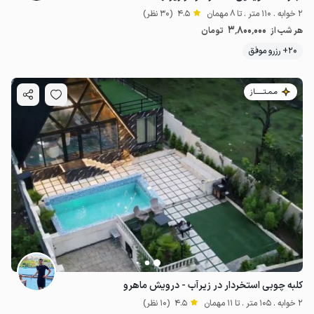
2 خوابه . 110 متر . تا 8 مهمان
4.5
(30 نظر)
3٬800٬000
هر شب از
تومان
20+ رزرو موفق
مـمـتــــــاز
کلبه چوبی استخردار در زیرآب - درویش ماهرو
2 خوابه . 105 متر . تا 11 مهمان
4.5
(10 نظر)