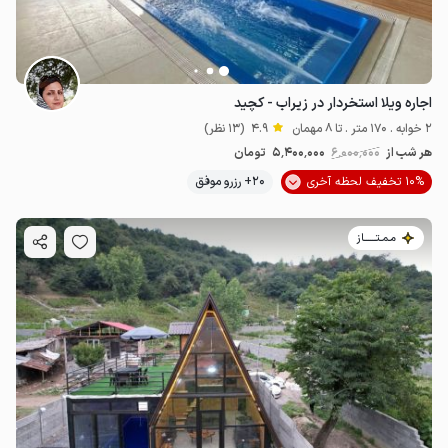
اجاره ویلا استخردار در زیراب - کچید
2 خوابه . 170 متر . تا 8 مهمان
4.9
(13 نظر)
هر شب از
6٬000٬000
5٬400٬000
تومان
10% تخفیف لحظه آخری
20+ رزرو موفق
مـمـتــــــاز