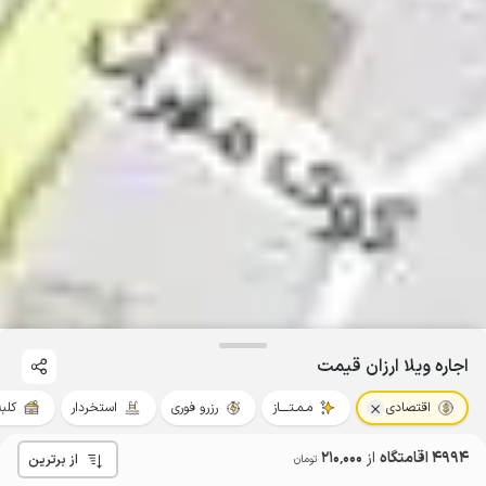
اجاره ویلا ارزان قیمت
اقتصادی
مـمـتــــاز
رزرو فوری
استخردار
کلب
4994 اقامتگاه
از
210٬000
از برترین
تومان