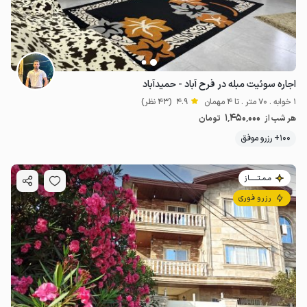
اجاره سوئیت مبله در فرح آباد - حمیدآباد
1 خوابه . 70 متر . تا 4 مهمان
4.9
(43 نظر)
1٬450٬000
هر شب از
تومان
100+ رزرو موفق
مـمـتــــــاز
رزرو فوری