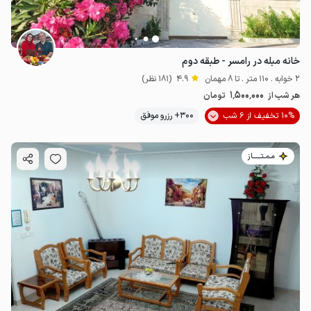
خانه مبله در رامسر - طبقه دوم
2 خوابه . 110 متر . تا 8 مهمان
4.9
(181 نظر)
1٬500٬000
هر شب از
تومان
10% تخفیف از 6 شب
300+ رزرو موفق
مـمـتــــــاز