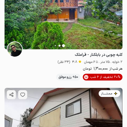
کلبه چوبی در بابلکنار - فراملک
2 خوابه . 75 متر . تا 6 مهمان
4.8
(34 نظر)
1٬300٬000
هر شب از
تومان
20% تخفیف از 6 شب
50+ رزرو موفق
مـمـتــــــاز