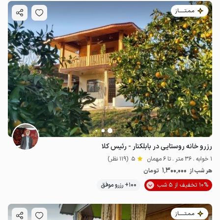
مـمـتــــــاز
رزرو خانه روستایی در بابلکنار - رئیس کلا
1 خوابه . 36 متر . تا 6 مهمان
5
(119 نظر)
1٬300٬000
هر شب از
تومان
10% تخفیف از 5 شب
100+ رزرو موفق
مـمـتــــــاز