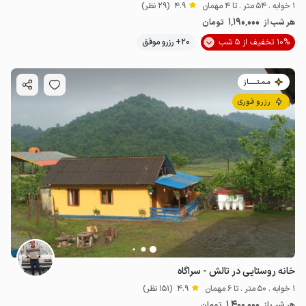
1 خوابه . 54 متر . تا 4 مهمان
4.9
(29 نظر)
1٬190٬000
هر شب از
تومان
10% تخفیف از 5 شب
20+ رزرو موفق
مـمـتــــــاز
رزرو فوری
خانه روستایی در تالش - سراگاه
1 خوابه . 50 متر . تا 6 مهمان
4.9
(151 نظر)
1٬400٬000
هر شب از
تومان