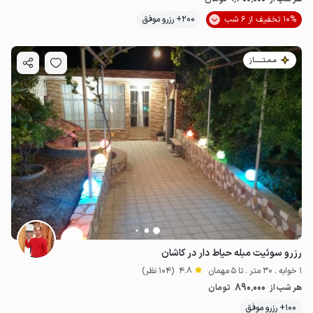
10% تخفیف از 6 شب
200+ رزرو موفق
مـمـتــــــاز
رزرو سوئیت مبله حیاط دار در کاشان
1 خوابه . 30 متر . تا 5 مهمان
4.8
(104 نظر)
890٬000
هر شب از
تومان
100+ رزرو موفق