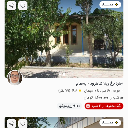
مـمـتــــــاز
اجاره باغ ویلا شاهرود - بسطام
2 خوابه . 60 متر . تا 10 مهمان
4.8
(79 نظر)
1٬400٬000
هر شب از
تومان
5% تخفیف از 3 شب
100+ رزرو موفق
مـمـتــــــاز