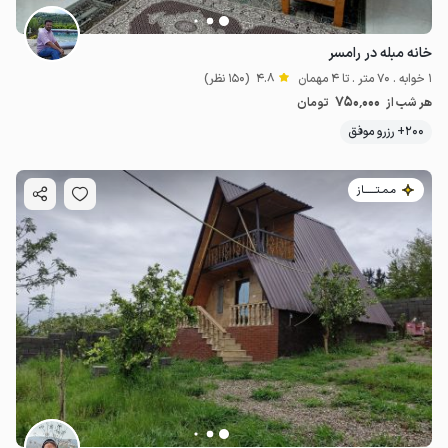
خانه مبله در رامسر
1 خوابه . 70 متر . تا 4 مهمان
4.8
(150 نظر)
750٬000
هر شب از
تومان
200+ رزرو موفق
مـمـتــــــاز