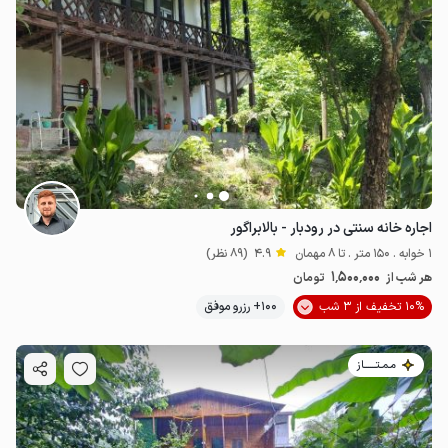
اجاره خانه سنتی در رودبار - بالابراگور
1 خوابه . 150 متر . تا 8 مهمان
4.9
(89 نظر)
1٬500٬000
هر شب از
تومان
10% تخفیف از 3 شب
100+ رزرو موفق
مـمـتــــــاز