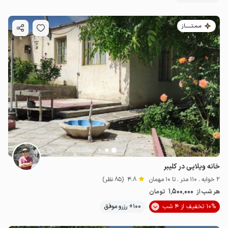
مـمـتــــــاز
خانه ویلایی در کلیبر
2 خوابه . 110 متر . تا 10 مهمان
4.8
(85 نظر)
1٬500٬000
هر شب از
تومان
10% تخفیف از 4 شب
100+ رزرو موفق