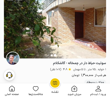
سوئیت حیاط دار در چمخاله - گالشکلام
1 خوابه . 75 متر . تا 5 مهمان
4.8
(107 نظر)
1٬300٬000
هر شب از
تومان
100+ رزرو موفق
OpenStreetMap
©
نقشه
ورود / ثبت‌نام
میزبان شوید
علاقه‌مندی‌ها
صفحه اصلی
مـمـتــــــاز
رزرو فوری