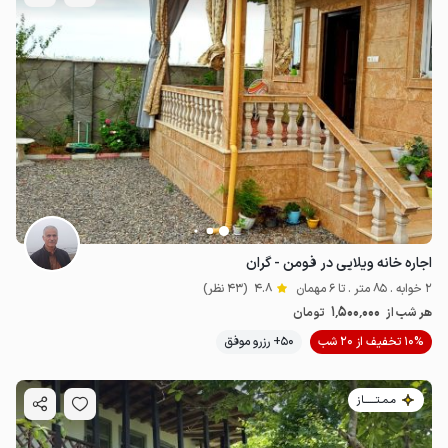
اجاره خانه ویلایی در فومن - گران
2 خوابه . 85 متر . تا 6 مهمان
4.8
(43 نظر)
1٬500٬000
هر شب از
تومان
10% تخفیف از 20 شب
50+ رزرو موفق
مـمـتــــــاز