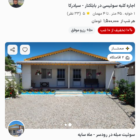
اجاره کلبه سوئیسی در بابلکنار - سیادرکا
1 خوابه . 45 متر . تا 4 مهمان
5
(33 نظر)
1٬500٬000
هر شب از
تومان
10% تخفیف از 10 شب
50+ رزرو موفق
مـمـتــــــاز
2 اقامتگاه
سوئیت مبله در رودسر - ماه سایه