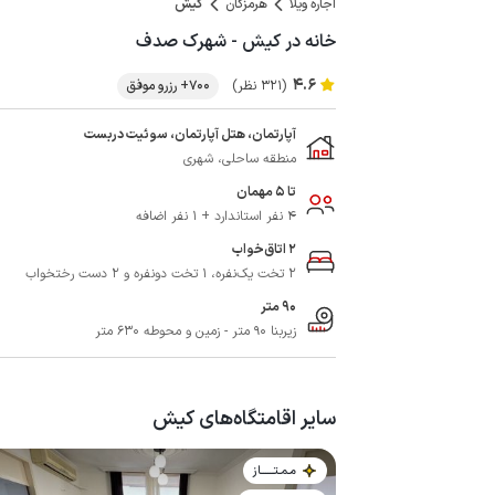
اجاره ویلا
هرمزگان
کیش
خانه در کیش - شهرک صدف
4.6
(321 نظر)
700+ رزرو موفق
آپارتمان، هتل آپارتمان، سوئیت دربست
منطقه ساحلی، شهری
تا 5 مهمان
4 نفر استاندارد + 1 نفر اضافه
2 اتاق‌خواب
2 تخت یک‌نفره، 1 تخت دونفره و 2 دست رختخواب
90 متر
زیربنا 90 متر - زمین و محوطه 630 متر
سایر اقامتگاه‌های کیش
مـمـتــــــاز