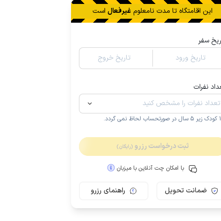
این اقامتگاه تا
مدت نامعلوم
غیرفعال
است
ریخ سفر
تاریخ ورود
تاریخ خروج
داد نفرات
.
ثبت درخواست رزرو
(رایگان)
با امکان چت آنلاین با میزبان
ضمانت تحویل
راهنمای رزرو
مـمـتــــــاز