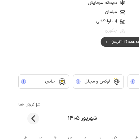
سیستم سرمایش
مبلمان
آب لوله‌کشی
جکوزی
ه (22 گزینه)
لوکس و مجلل
خاص
گزارش خطا
شهریور 1405
ج
ش
ی
د
س
چ
پ
ج