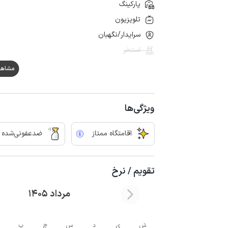
پارکینگ
تلویزیون
سرایدار/نگهبان
استخر
مشاهده هم
ویژگی‌ها
اقامتگاه ممتاز
ضدعفونی‌شده
تقویم / نرخ
مرداد 1405
ش
ی
د
س
چ
پ