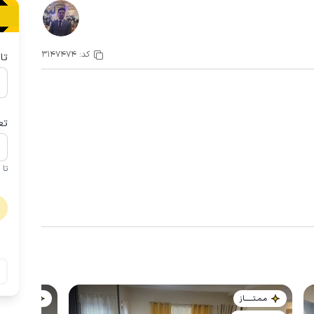
کد:
3147474
تا
تع
تا 1 کودک زیر 5 سال در صورتحساب لحاظ نمی گردد
مـمـتــــــاز
مـمـتــــــاز