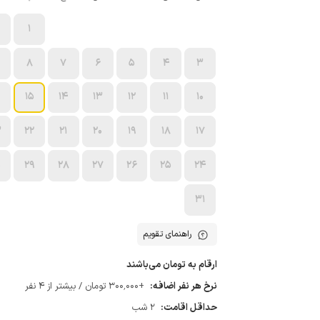
1
8
7
6
5
4
3
15
14
13
12
11
10
3
22
21
20
19
18
17
0
29
28
27
26
25
24
31
راهنمای تقویم
ارقام به تومان می‌باشند
نرخ هر نفر اضافه:
+300٬000 تومان / بیشتر از 4 نفر
حداقل اقامت:
2 شب