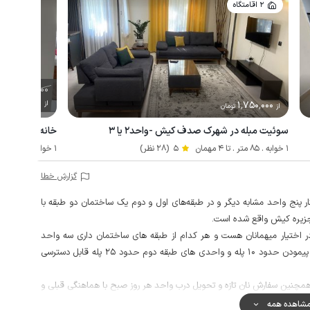
2 اقامتگاه
5٬000٬000
%
3٬000٬000
1٬750٬000
از
تو
از
تومان
سوئیت مبله در شهرک صدف کیش -واحد۲ یا ۳
خانه مبله در 
1 خوابه . 85 متر . تا 4 مهمان
5
(28 نظر)
1 خوابه . 66 متر . تا 4 مهمان
گزارش خطا
ار پنج واحد مشابه دیگر و در طبقه‌های اول و دوم یک ساختمان دو طبقه با
ر اختیار میهمانان هست و هر کدام از طبقه های ساختمان داری سه واحد
مشابه هم می باشد، همچنین طبقه واحدهای طبقه اول با پیمودن حدود 10 پله و واحدی های طبقه دوم حدود 25 پله قابل دسترسی
همچنین سفارش نان تازه و تحویل درب واحد هر روز صبح با هماهنگی قبلی و
شاهده همه