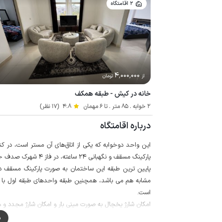
2 اقامتگاه
4٬000٬000
از
تومان
خانه در کیش - طبقه همکف
2 خوابه . 85 متر . تا 6 مهمان
4.8
(17 نظر)
درباره اقامتگاه
این واحد دوخوابه که یکی از اتاق‌های آن مستر است، در کن
پارکینگ مسقف و نگهبانی 24 ساعته، در فاز 4 شهرک صدف جزیره کیش واقع شده است.
پایین ترین طبقه این ساختمان به صورت پارکینگ مسقف د
است.
امکان شارژ یخچال به صورت مینی بار و امکان شارژ مجدد و 
پرداخت هزینه جداگانه میسر است.
م