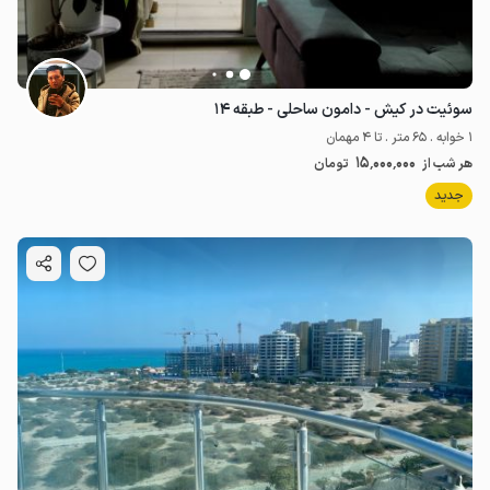
سوئیت در کیش - دامون ساحلی - طبقه ۱۴
1 خوابه . 65 متر . تا 4 مهمان
15٬000٬000
هر شب از
تومان
جدید