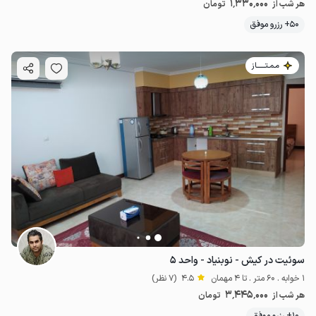
1٬330٬000
هر شب از
تومان
50+ رزرو موفق
مـمـتــــــاز
سوئیت در کیش - نوبنیاد - واحد ۵
1 خوابه . 60 متر . تا 4 مهمان
4.5
(7 نظر)
3٬445٬000
هر شب از
تومان