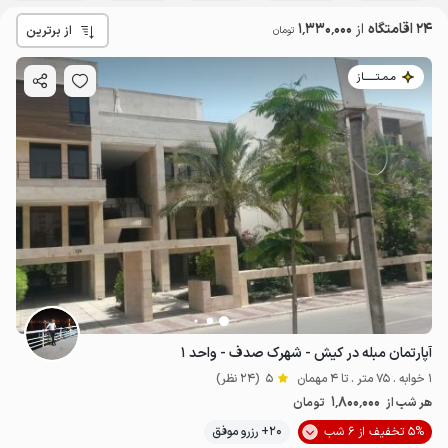
24 اقامتگاه
از
1٬330٬000
از برترین
تومان
مـمـتــــــاز
آپارتمان مبله در کیش - شهرک صدف - واحد ۱
1 خوابه . 75 متر . تا 4 مهمان
5
(24 نظر)
1٬800٬000
هر شب از
تومان
5% تخفیف از 6 شب
20+ رزرو موفق