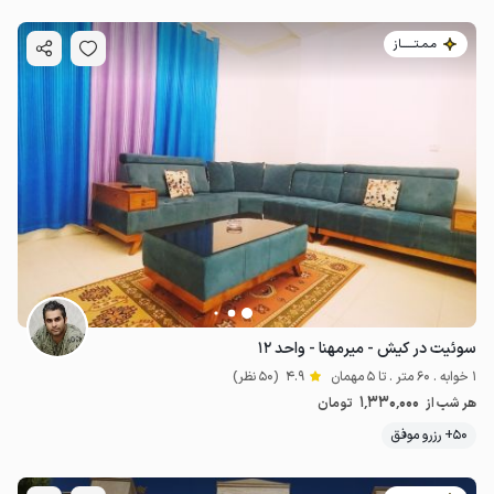
مـمـتــــــاز
سوئیت در کیش - میرمهنا - واحد ۱۲
1 خوابه . 60 متر . تا 5 مهمان
4.9
(50 نظر)
1٬330٬000
هر شب از
تومان
50+ رزرو موفق