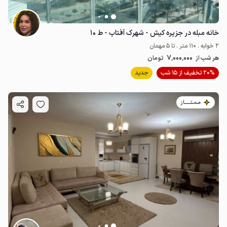
خانه مبله در جزیره کیش - شهرک آفتاب - ط ۱۰
2 خوابه . 110 متر . تا 5 مهمان
7٬000٬000
هر شب از
تومان
20% تخفیف از 15 شب
جدید
مـمـتــــــاز