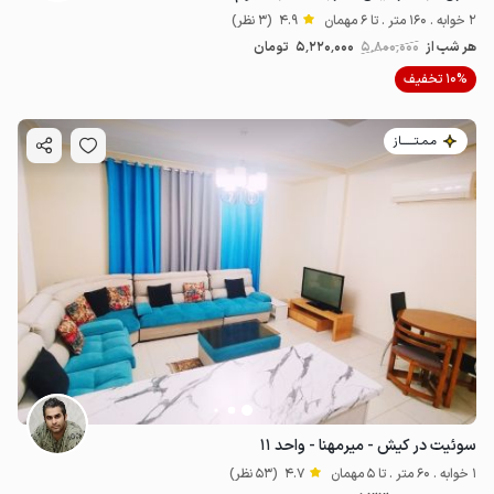
2 خوابه . 160 متر . تا 6 مهمان
4.9
(3 نظر)
هر شب از
5٬800٬000
5٬220٬000
تومان
10% تخفیف
مـمـتــــــاز
سوئیت در کیش - میرمهنا - واحد ۱۱
1 خوابه . 60 متر . تا 5 مهمان
4.7
(53 نظر)