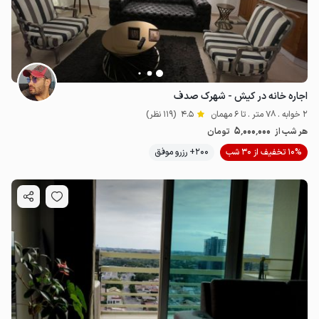
اجاره خانه در کیش - شهرک صدف
2 خوابه . 78 متر . تا 6 مهمان
4.5
(119 نظر)
5٬000٬000
هر شب از
تومان
10% تخفیف از 30 شب
200+ رزرو موفق