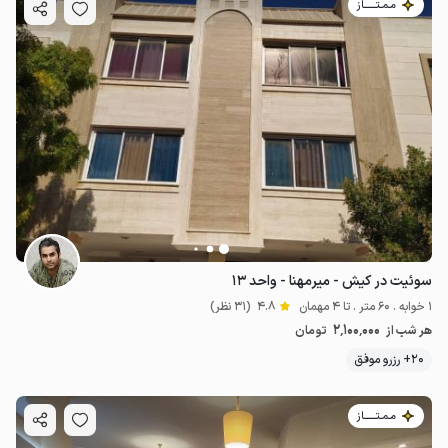
مـمـتــــــاز
سوئیت در کیش - میرمهنا - واحد ۱۳
1 خوابه . 60 متر . تا 4 مهمان
4.8
(31 نظر)
2٬100٬000
هر شب از
تومان
20+ رزرو موفق
مـمـتــــــاز