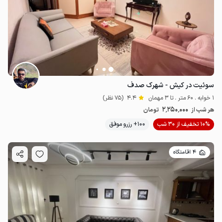
15
میلیون ت
سوئیت در کیش - شهرک صدف
1 خوابه . 60 متر . تا 3 مهمان
4.4
(75 نظر)
2٬250٬000
هر شب از
تومان
10% تخفیف از 30 شب
100+ رزرو موفق
4 اقامتگاه