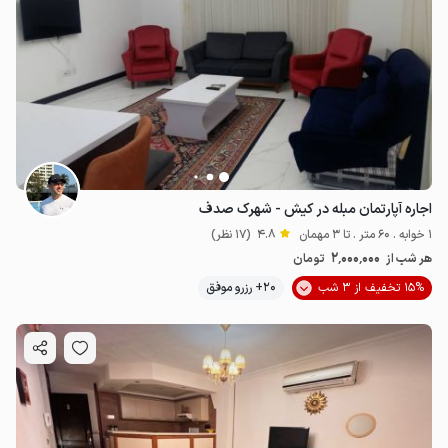
اجاره آپارتمان مبله در کیش - شهرک صدف
1 خوابه . 60 متر . تا 3 مهمان
4.8
(17 نظر)
2٬000٬000
هر شب از
تومان
15% تخفیف از 3 شب
20+ رزرو موفق