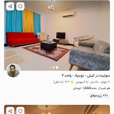
سوئیت در کیش - نوبنیاد - واحد ۶
2 خوابه . 80 متر . تا 6 مهمان
4.2
(10 نظر)
1٬555٬000
هر شب از
تومان
20+ رزرو موفق