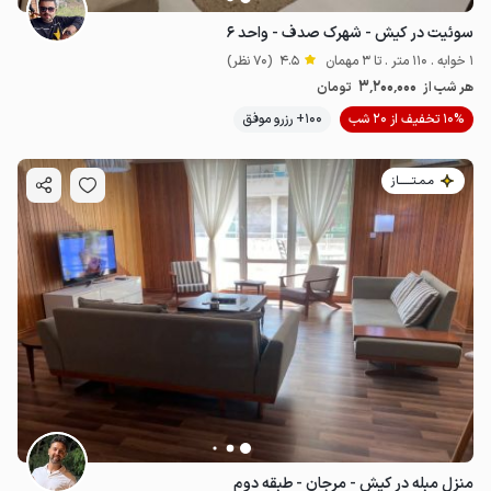
سوئیت در کیش - شهرک صدف - واحد ۶
1 خوابه . 110 متر . تا 3 مهمان
4.5
(70 نظر)
3٬200٬000
هر شب از
تومان
10% تخفیف از 20 شب
100+ رزرو موفق
مـمـتــــــاز
منزل مبله در کیش - مرجان - طبقه دوم