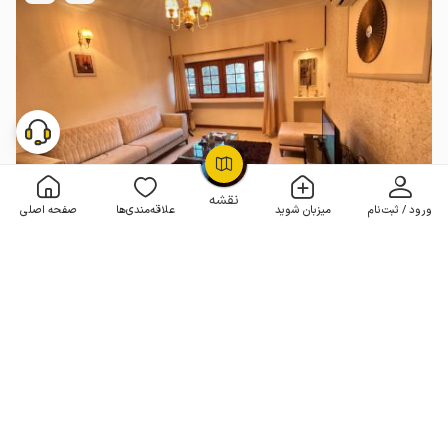
OpenStreetMap
©
نقشه
ورود / ثبت‌نام
میزبان شوید
علاقه‌مندی‌ها
صفحه اصلی
سوئیت در کیش - شهرک صدف - ط اول
1 خوابه . 60 متر . تا 3 مهمان
4.2
(97 نظر)
2٬250٬000
هر شب از
تومان
5% تخفیف از 5 شب
100+ رزرو موفق