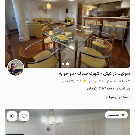
سوئیت در کیش - شهرک صدف - دو خوابه
2 خوابه . 110 متر . تا 5 مهمان
4.8
(63 نظر)
2٬820٬000
هر شب از
تومان
100+ رزرو موفق
مـمـتــــــاز