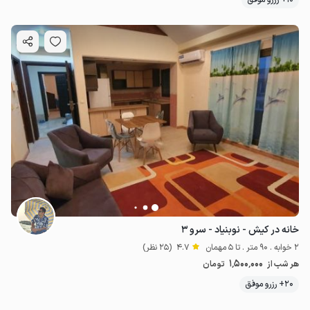
10+ رزرو موفق
خانه در کیش - نوبنیاد - سرو ۳
2 خوابه . 90 متر . تا 5 مهمان
4.7
(25 نظر)
1٬500٬000
هر شب از
تومان
20+ رزرو موفق