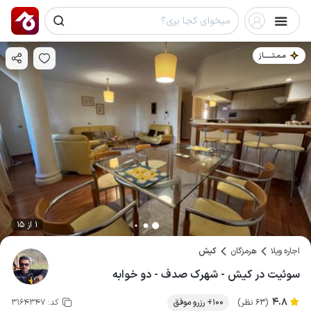
مـمـتــــــاز
1 از 15
اجاره ویلا
هرمزگان
کیش
سوئیت در کیش - شهرک صدف - دو خوابه
4.8
(63 نظر)
100+ رزرو موفق
کد:
3164347