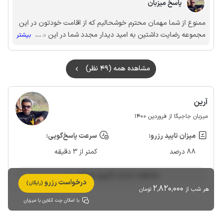
پاسخ میزبان
ممنوع از شما مهمان محترم خوشحالیم که از اقامت خودتون در این
مجموعه رضایت داشتین به امید دیدار مجدد شما در این مجموعه و
...
بیشتر
جزیره زیبای کیش
مشاهده همه (49 نظر)
آرین
میزبان جاجیگا از فروردین 1400
میزان تایید رزرو:
سرعت پاسخ‌گویی:
88 درصد
کمتر از 3 دقیقه
مشاهده حساب کاربری میزبان
درخواست رزرو
(رایگان)
2٬820٬000
هر شب از
تومان
با امکان چت آنلاین با میزبان