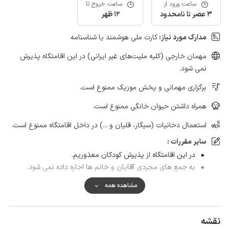
ساعت ورود از
ساعت خروج تا
3 عصر تا نامحدود
12 ظهر
مدارک مورد نیاز:
کارت ملی هوشمند یا شناسنامه
مهمان خارجی (کلیه ملیت‌های غیر ایرانی) در این اقامتگاه پذیرش
نمی شود.
برگزاری مهمانی و پخش موزیک ممنوع است.
همراه داشتن حیوان خانگی ممنوع است.
استعمال دخانیات (سیگار، قلیان و ...) در داخل اقامتگاه ممنوع است.
سایر مقررات :
در این اقامتگاه از پذیرش کودکان معذوریم.
به جمع های مجردی آقایان و خانم ها اجاره داده نمی شود.
مسئولیت تمام لوازم آپارتمان به عهده شخص رزرو کننده می‌باشد
مشاهده همه
و در صورت بروز خسارت از جمله مبلمان و لوازم برقی مبلغ خسارت
به ارزش نو و جدید آن دریافت می‌شود.
در صورت همراه داشتن کودک خردسال در زمان انجام رزرو حتما
نقشه
اطلاع داده شود، در صورت اطلاع ندادن پذیرش انجام نمی شود و