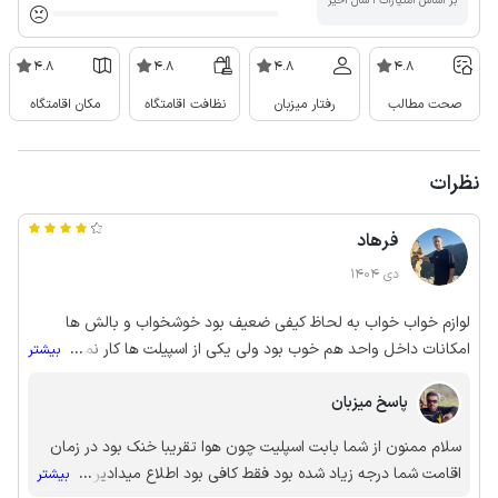
بر اساس امتیازات ۱ سال اخیر
4.8
4.8
4.8
4.8
صحت مطالب
رفتار میزبان
نظافت اقامتگاه
مکان اقامتگاه
نظرات
فرهاد
دی 1404
لوازم خواب خواب به لحاظ کیفی ضعیف بود خوشخواب و بالش ها
امکانات داخل واحد هم خوب بود ولی یکی از اسپیلت ها کار نمیکرد و
...
بیشتر
هوا خنک بود ولی اگر اون سالم بود وضعیت بهتر میشد.
پاسخ میزبان
سلام ممنون از شما بابت اسپلیت چون هوا تقریبا خنک بود در زمان
اقامت شما درجه زیاد شده بود فقط کافی بود اطلاع میدادین انجام
...
بیشتر