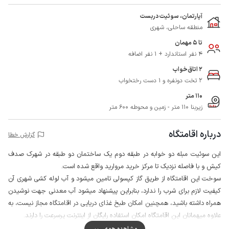
آپارتمان، سوئیت دربست
منطقه ساحلی، شهری
تا 5 مهمان
4 نفر استاندارد + 1 نفر اضافه
2 اتاق‌خواب
2 تخت دونفره و 1 دست رختخواب
110 متر
زیربنا 110 متر - زمین و محوطه 600 متر
درباره اقامتگاه
گزارش خطا
این سوئیت مبله دو خوابه در طبقه دوم یک ساختمان دو طبقه در شهرک صدف
کیش و با فاصله نزدیک تا مرکز خرید مروارید واقع شده است.
سوخت این اقامتگاه از طریق گاز کپسولی تامین میشود و آب لوله کشی شهری آن
کیفیت لازم برای شرب را ندارد، بنابراین پیشنهاد میشود آب معدنی جهت نوشیدن
همراه داشته باشید، همچنین امکان طبخ غذای دریایی در اقامتگاه مجاز نیست، به
علاوه میهمانان این اقامتگاه امکان استفاده رایگان از اینترنت پرسرعت را دارند.
ساختمان اقامتگاه دارای نگهبانی 24 ساعته می باشد و محیط مشترک و محوطه
مشاهده همه